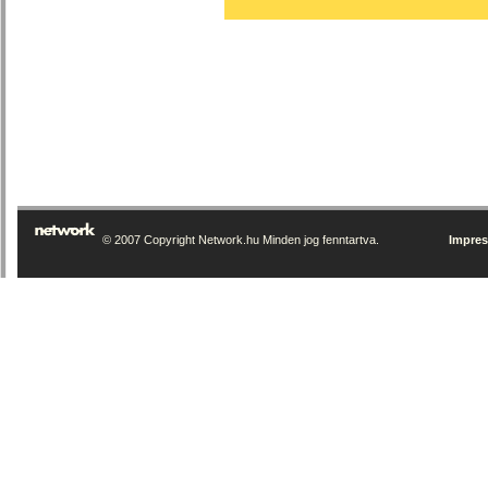
© 2007 Copyright Network.hu Minden jog fenntartva.
Impre