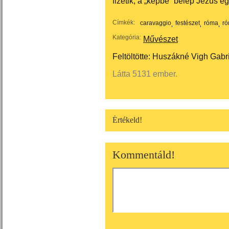
fizetik, a „képbe” belép Jézus e
Címkék:
caravaggio
festészet
róma
ró
Kategória:
Művészet
Feltöltötte:
Huszákné Vigh Gabri
Látta 5131 ember.
Értékeld!
Kommentáld!