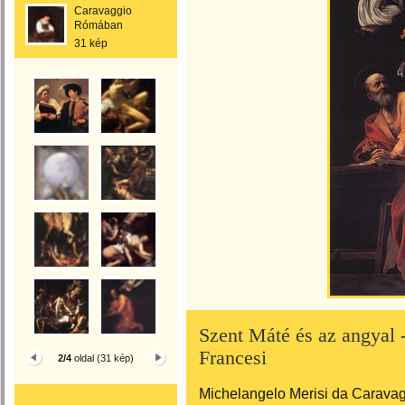
Caravaggio
Rómában
31 kép
Szent Máté és az angyal -
Francesi
2/4
oldal (31 kép)
Michelangelo Merisi da Caravag