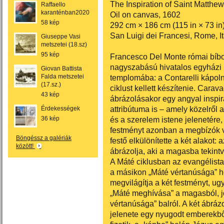
The Inspiration of Saint Matthew
Raffaello
karanténban2020
Oil on canvas, 1602
58 kép
292 cm × 186 cm (115 in × 73 in
San Luigi dei Francesi, Rome, It
Giuseppe Vasi
metszetei (18.sz)
95 kép
Francesco Del Monte római bíbo
nagyszabású hivatalos egyházi 
Giovan Battista
Falda metszetei
templomába: a Contarelli kápol
(17.sz.)
ciklust kellett készítenie. Carav
43 kép
ábrázolásakor egy angyal inspir
attribútuma is – amely közelről 
Érdekességek
36 kép
és a szerelem istene jelenetére,
festményt azonban a megbízók v
Böngéssz a galériák
festő elkülönítette a két alakot: 
között!
ábrázolja, aki a magasba tekintve
A Máté ciklusban az evangélista
a másikon „Máté vértanúsága” he
megvilágítja a két festményt, ug
„Máté meghívása” a magasból, jo
vértanúsága” balról. A két ábrá
jelenete egy nyugodt emberekből