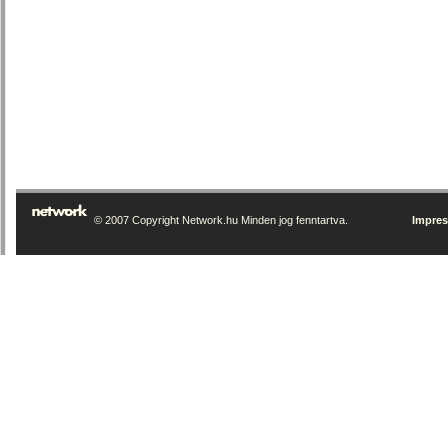
© 2007 Copyright Network.hu Minden jog fenntartva.
Impre