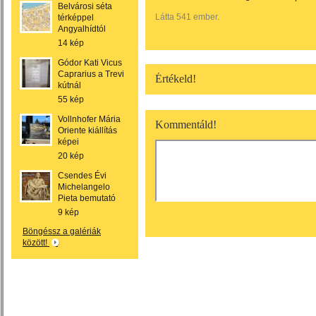
Belvárosi séta
Látta 541 ember.
térképpel
Angyalhídtól
14 kép
Gódor Kati Vicus
Caprarius a Trevi
Értékeld!
kútnál
55 kép
Vollnhofer Mária
Kommentáld!
Oriente kiállítás
képei
20 kép
Csendes Évi
Michelangelo
Pieta bemutató
9 kép
Böngéssz a galériák
között!