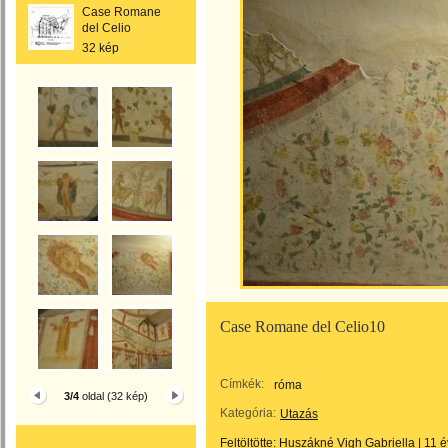
Case Romane
del Celio
32 kép
Case Romane del Celio10
Címkék:
róma
3/4
oldal (32 kép)
Kategória:
Utazás
Feltöltötte:
Huszákné Vigh Gabriella
|
11 é