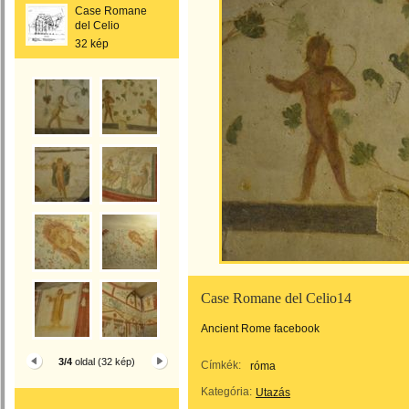
Case Romane
del Celio
32 kép
Case Romane del Celio14
Ancient Rome facebook
3/4
oldal (32 kép)
Címkék:
róma
Kategória:
Utazás