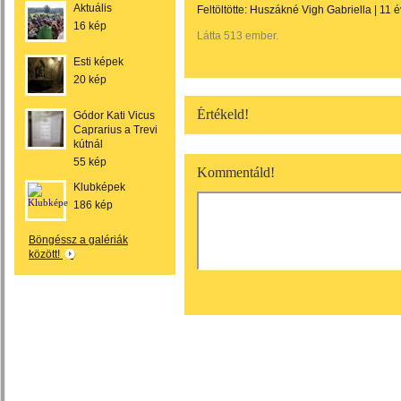
Aktuális
Feltöltötte:
Huszákné Vigh Gabriella
|
11 é
16 kép
Látta 513 ember.
Esti képek
20 kép
Értékeld!
Gódor Kati Vicus
Caprarius a Trevi
kútnál
55 kép
Kommentáld!
Klubképek
186 kép
Böngéssz a galériák
között!