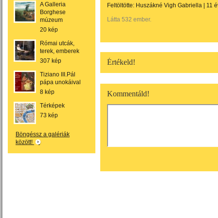
A Galleria
Feltöltötte:
Huszákné Vigh Gabriella
|
11 é
Borghese
Látta 532 ember.
múzeum
20 kép
Római utcák,
terek, emberek
307 kép
Értékeld!
Tiziano III.Pál
pápa unokáival
8 kép
Kommentáld!
Térképek
73 kép
Böngéssz a galériák
között!