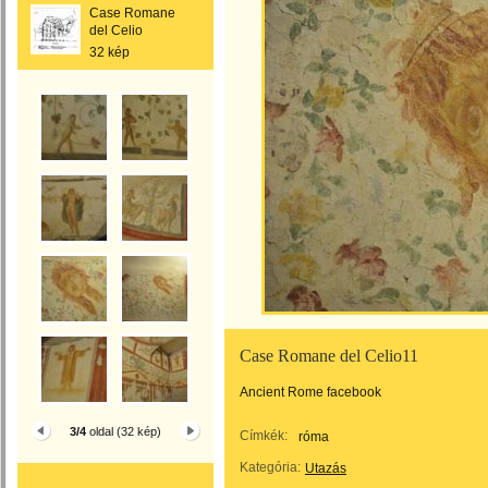
Case Romane
del Celio
32 kép
Case Romane del Celio11
Ancient Rome facebook
3/4
oldal (32 kép)
Címkék:
róma
Kategória:
Utazás