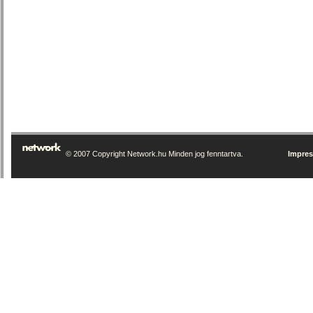
© 2007 Copyright Network.hu Minden jog fenntartva.
Impre