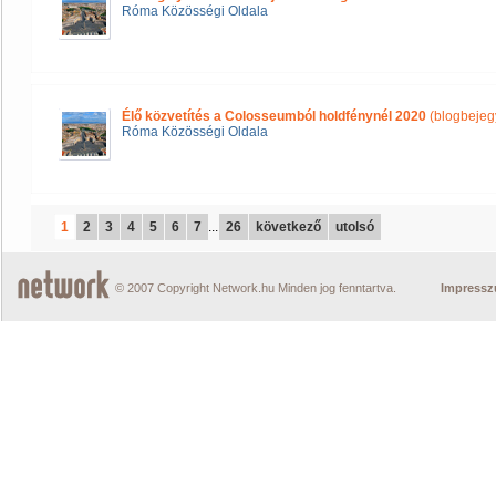
Róma Közösségi Oldala
Élő közvetítés a Colosseumból holdfénynél 2020
(blogbejeg
Róma Közösségi Oldala
1
2
3
4
5
6
7
...
26
következő
utolsó
© 2007 Copyright Network.hu Minden jog fenntartva.
Impress