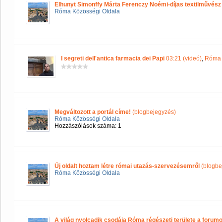
Elhunyt Simonffy Márta Ferenczy Noémi-díjas textilművész
Róma Közösségi Oldala
I segreti dell'antica farmacia dei Papi
03:21 (videó)
,
Róma 
Megváltozott a portál címe!
(blogbejegyzés)
Róma Közösségi Oldala
Hozzászólások száma: 1
Új oldalt hoztam létre római utazás-szervezésemről
(blogbe
Róma Közösségi Oldala
A világ nyolcadik csodája Róma régészeti területe a forum