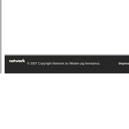
© 2007 Copyright Network.hu Minden jog fenntartva.
Impre