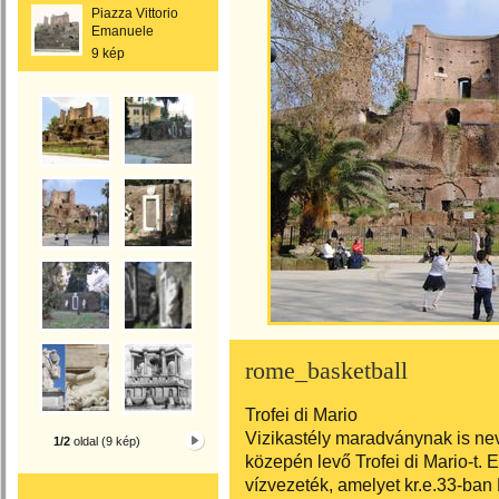
Piazza Vittorio
Emanuele
9 kép
rome_basketball
Trofei di Mario
Vizikastély maradványnak is nev
1/2
oldal (9 kép)
közepén levő Trofei di Mario-t. E
vízvezeték, amelyet kr.e.33-ban 