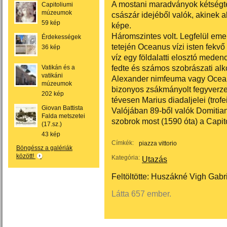
A mostani maradványok kétségte
Capitoliumi
múzeumok
császár idejéből valók, akinek 
59 kép
képe.
Háromszintes volt. Legfelül emel
Érdekességek
tetején Oceanus vízi isten fekvő
36 kép
víz egy földalatti elosztó med
fedte és számos szobrászati alko
Vatikán és a
vatikáni
Alexander nimfeuma vagy Oceanu
múzeumok
bizonyos zsákmányolt fegyverze
202 kép
tévesen Marius diadaljelei (trofe
Giovan Battista
Valójában 89-ből valók Domitian
Falda metszetei
szobrok most (1590 óta) a Capit
(17.sz.)
43 kép
Címkék:
piazza vittorio
Böngéssz a galériák
között!
Kategória:
Utazás
Feltöltötte:
Huszákné Vigh Gabri
Látta 657 ember.