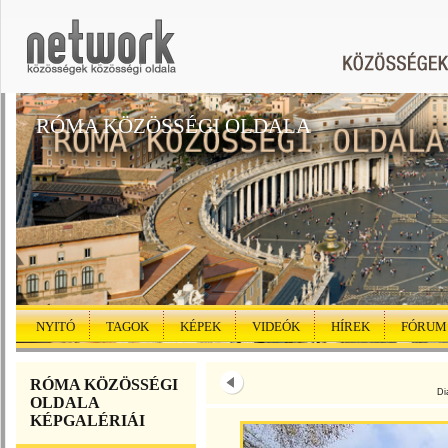
RÓMA KÖZÖSSÉGI OLDALA
NYITÓ
TAGOK
KÉPEK
VIDEÓK
HÍREK
FÓRUM
RÓMA KÖZÖSSÉGI
Di
OLDALA
KÉPGALÉRIÁI