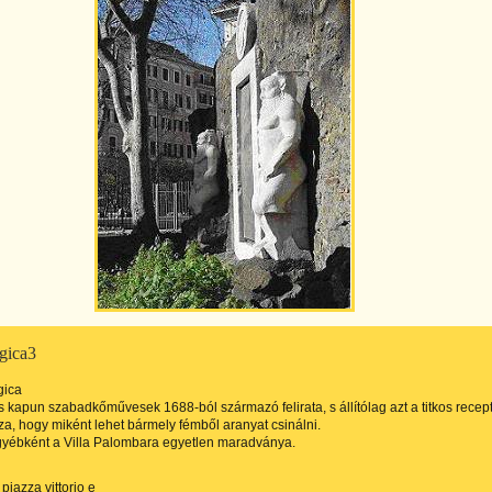
gica3
gica
es kapun szabadkőművesek 1688-ból származó felirata, s állítólag azt a titkos recep
za, hogy miként lehet bármely fémből aranyat csinálni.
gyébként a Villa Palombara egyetlen maradványa.
piazza vittorio e