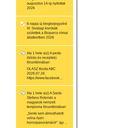
augusztus 14-ig nyitottak
2026
6 napja
új blogbejegyzést
írt:
Sivatagi kisrókák
születtek a Bioparco római
állatkertben 2026
írta
1 hete
a(z)
A pesto
(leírás és receptek)
fórumtémában:
OLASZ tészta ABC
2026.07.26.
https://www.facebook....
írta
1 hete
a(z)
A Santo
Stefano Rotondo a
magyarok nemzeti
temploma
fórumtémában:
„Senki sem álmodhatott
volna ilyen
horrorpanorámáról”: így ...