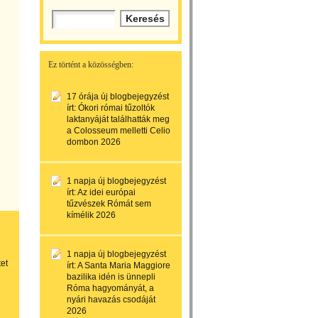
Ez történt a közösségben:
17 órája
új blogbejegyzést
írt:
Ókori római tűzoltók
laktanyáját találhatták meg
a Colosseum melletti Celio
dombon 2026
1 napja
új blogbejegyzést
írt:
Az idei európai
tűzvészek Rómát sem
kímélik 2026
1 napja
új blogbejegyzést
tet
írt:
A Santa Maria Maggiore
bazilika idén is ünnepli
Róma hagyományát, a
nyári havazás csodáját
2026