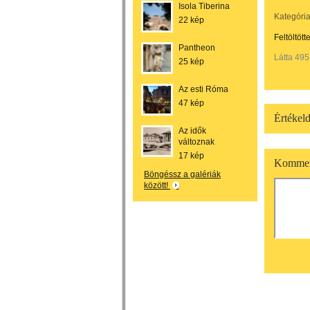
Isola Tiberina
Kategória
22 kép
Feltöltött
Pantheon
Látta 495
25 kép
Az esti Róma
47 kép
Értékeld
Az idők
változnak
17 kép
Kommen
Böngéssz a galériák
között!