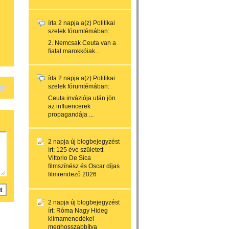
írta
2 napja
a(z)
Politikai
szelek
fórumtémában:
2. Nemcsak Ceuta van a
fiatal marokkóiak...
írta
2 napja
a(z)
Politikai
szelek
fórumtémában:
Ceuta inváziója után jön
az influencerek
propagandája ...
2 napja
új blogbejegyzést
írt:
125 éve született
Vittorio De Sica
filmszínész és Oscar díjas
filmrendező 2026
2 napja
új blogbejegyzést
írt:
Róma Nagy Hideg
klímamenedékei
meghosszabbítva