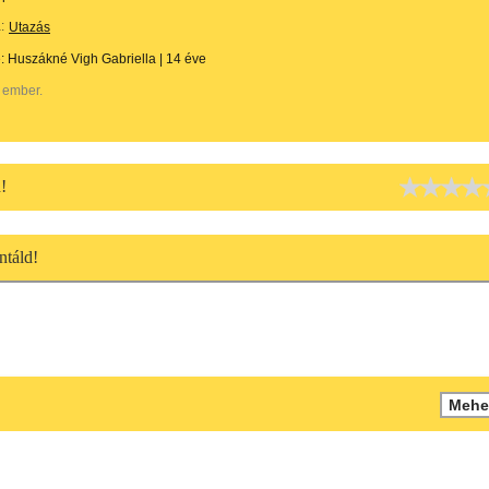
:
Utazás
e:
Huszákné Vigh Gabriella
|
14 éve
 ember.
!
táld!