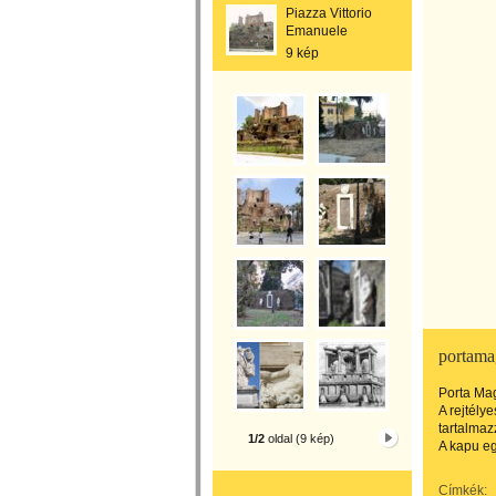
Piazza Vittorio
Emanuele
9 kép
portama
Porta Ma
A rejtély
tartalmaz
1/2
oldal (9 kép)
A kapu e
Címkék: