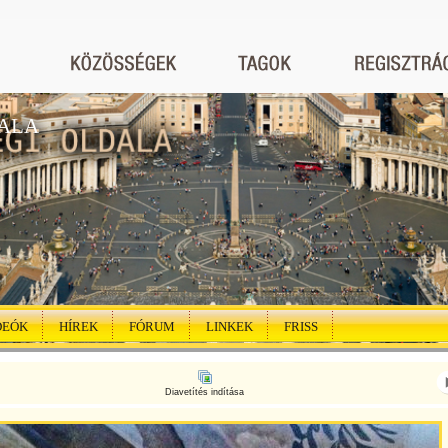
ALA
DEÓK
HÍREK
FÓRUM
LINKEK
FRISS
Diavetítés indítása