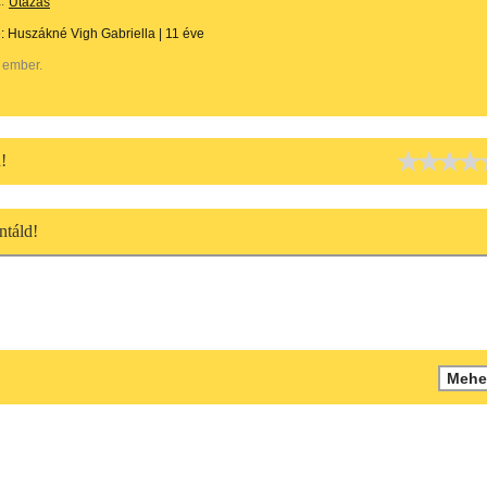
:
Utazás
e:
Huszákné Vigh Gabriella
|
11 éve
 ember.
!
táld!