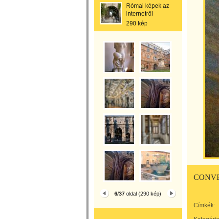
Római képek az
internetről
290 kép
CONVE
6/37
oldal (290 kép)
Címkék: