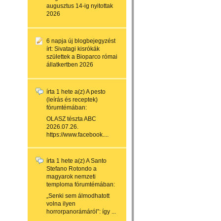
augusztus 14-ig nyitottak
2026
6 napja
új blogbejegyzést
írt:
Sivatagi kisrókák
születtek a Bioparco római
állatkertben 2026
írta
1 hete
a(z)
A pesto
(leírás és receptek)
fórumtémában:
OLASZ tészta ABC
2026.07.26.
https://www.facebook....
írta
1 hete
a(z)
A Santo
Stefano Rotondo a
magyarok nemzeti
temploma
fórumtémában:
„Senki sem álmodhatott
volna ilyen
horrorpanorámáról”: így ...