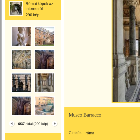
Római képek az
internetről
290 kép
Museo Barracco
6/37
oldal (290 kép)
Címkék:
róma