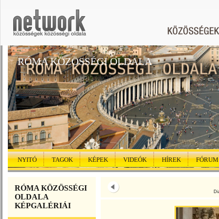
RÓMA KÖZÖSSÉGI OLDALA
NYITÓ
TAGOK
KÉPEK
VIDEÓK
HÍREK
FÓRUM
RÓMA KÖZÖSSÉGI
Di
OLDALA
KÉPGALÉRIÁI