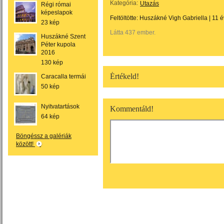
Kategória:
Utazás
Régi római
képeslapok
Feltöltötte:
Huszákné Vigh Gabriella
|
11 é
23 kép
Látta 437 ember.
Huszákné Szent
Péter kupola
2016
130 kép
Értékeld!
Caracalla termái
50 kép
Nyitvatartások
Kommentáld!
64 kép
Böngéssz a galériák
között!