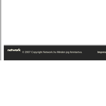
© 2007 Copyright Network.hu Minden jog fenntartva.
Impre