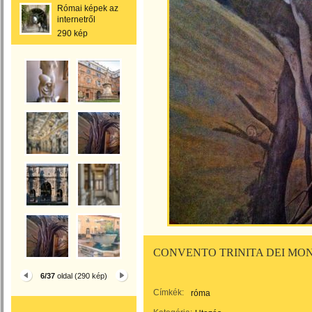
Római képek az
internetről
290 kép
CONVENTO TRINITA DEI MON
6/37
oldal (290 kép)
Címkék:
róma