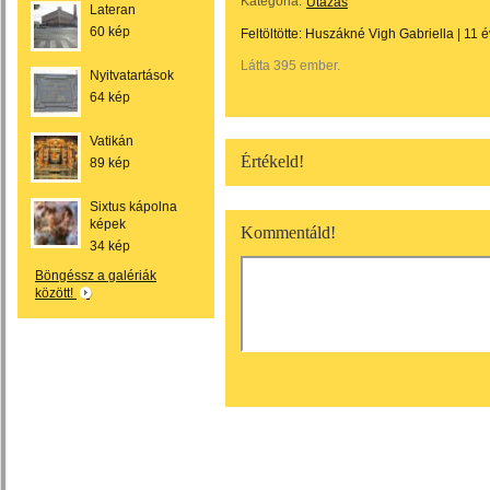
Kategória:
Utazás
Lateran
60 kép
Feltöltötte:
Huszákné Vigh Gabriella
|
11 é
Látta 395 ember.
Nyitvatartások
64 kép
Vatikán
Értékeld!
89 kép
Sixtus kápolna
képek
Kommentáld!
34 kép
Böngéssz a galériák
között!