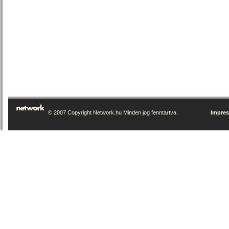
© 2007 Copyright Network.hu Minden jog fenntartva.
Impre