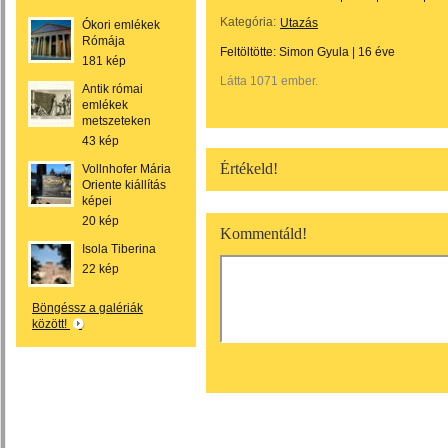
Kategória:
Utazás
Ókori emlékek
Rómája
Feltöltötte:
Simon Gyula
|
16 éve
181 kép
Látta 1071 ember.
Antik római
emlékek
metszeteken
43 kép
Értékeld!
Vollnhofer Mária
Oriente kiállítás
képei
20 kép
Kommentáld!
Isola Tiberina
22 kép
Böngéssz a galériák
között!