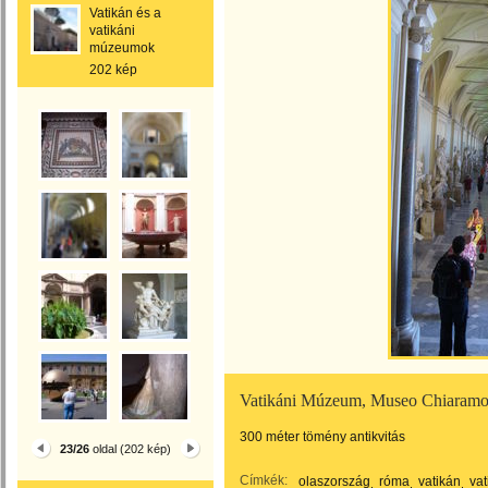
Vatikán és a
vatikáni
múzeumok
202 kép
Vatikáni Múzeum, Museo Chiaramo
300 méter tömény antikvitás
23/26
oldal (202 kép)
Címkék:
olaszország
róma
vatikán
va