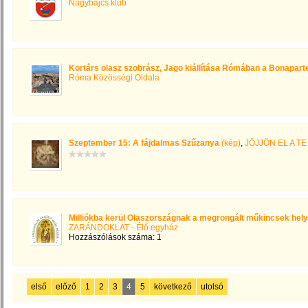
Nagybajcs klub
Kortárs olasz szobrász, Jago kiállítása Rómában a Bonapart
Róma Közösségi Oldala
Szeptember 15: A fájdalmas Szűzanya
(kép)
,
JÖJJÖN EL A T
Milliókba kerül Olaszországnak a megrongált műkincsek helyr
ZARÁNDOKLAT - Élő egyház
Hozzászólások száma: 1
első
előző
1
2
3
4
5
következő
utolsó