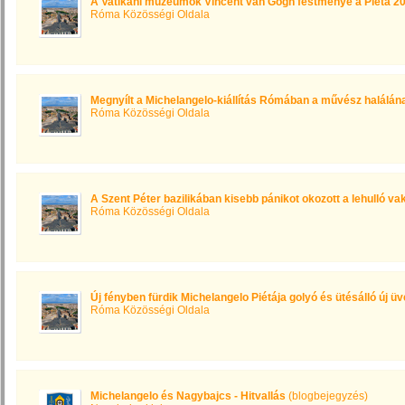
A Vatikáni múzeumok Vincent van Gogh festménye a Pieta 2
Róma Közösségi Oldala
Megnyílt a Michelangelo-kiállítás Rómában a művész halálána
Róma Közösségi Oldala
A Szent Péter bazilikában kisebb pánikot okozott a lehulló va
Róma Közösségi Oldala
Új fényben fürdik Michelangelo Piétája golyó és ütésálló új 
Róma Közösségi Oldala
Michelangelo és Nagybajcs - Hitvallás
(blogbejegyzés)