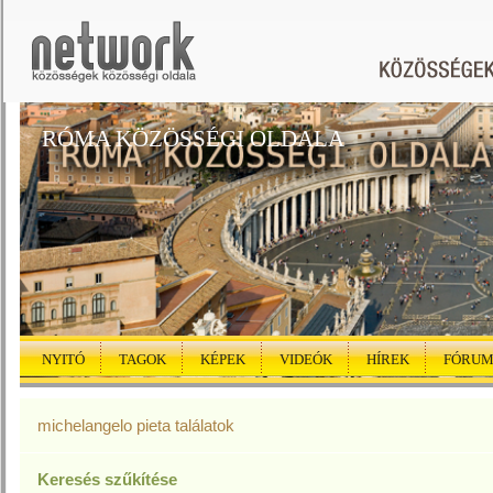
RÓMA KÖZÖSSÉGI OLDALA
NYITÓ
TAGOK
KÉPEK
VIDEÓK
HÍREK
FÓRU
michelangelo pieta találatok
Keresés szűkítése