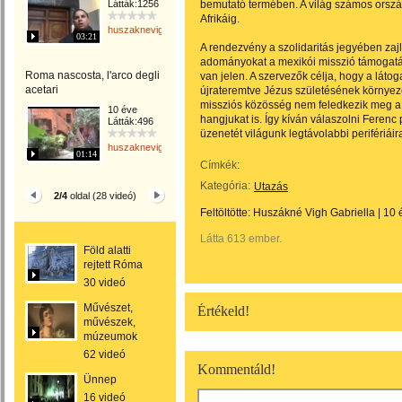
Látták:1256
bemutató termében. A világ számos orszá
Afrikáig.
huszaknevighgabriella
03:21
A rendezvény a szolidaritás jegyében zajl
adományokat a mexikói misszió támogatás
Roma nascosta, l'arco degli
van jelen. A szervezők célja, hogy a lá
acetari
újrateremtve Jézus születésének környez
missziós közösség nem feledkezik meg a
10 éve
hangjukat is. Így kíván válaszolni Ferenc
Látták:496
üzenetét világunk legtávolabbi perifériáir
huszaknevighgabriella
01:14
Címkék:
Kategória:
Utazás
2/4
oldal (28 videó)
Feltöltötte:
Huszákné Vigh Gabriella
|
10 
Látta 613 ember.
Föld alatti
rejtett Róma
30 videó
Művészet,
Értékeld!
művészek,
múzeumok
62 videó
Kommentáld!
Ünnep
16 videó