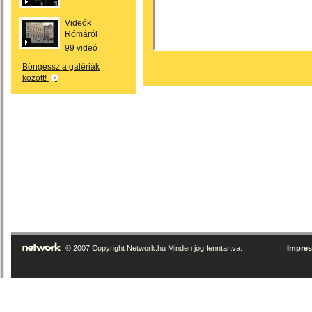
Videók
Rómáról
99 videó
Böngéssz a galériák
között!
© 2007 Copyright Network.hu Minden jog fenntartva.
Impre