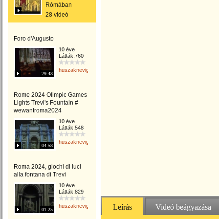
Rómában
28 videó
Foro d'Augusto
10 éve
Látták:760
huszaknevighgabriella
29:48
Rome 2024 Olimpic Games
Lights Trevi's Fountain #
wewantroma2024
10 éve
Látták:548
huszaknevighgabriella
04:58
Roma 2024, giochi di luci
alla fontana di Trevi
10 éve
Látták:829
huszaknevighgabriella
Leírás
Videó beágyazása
01:25