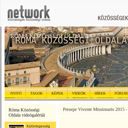
RÓMA KÖZÖSSÉGI OLDALA
NYITÓ
TAGOK
KÉPEK
VIDEÓK
HÍREK
FÓRUM
Presepe Vivente Missionario 2015 -
Róma Közösségi
Oldala videógalériái
Különlegességek