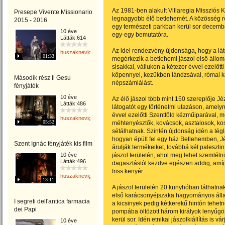
Az 1981-ben alakult Villaregia Missziós
Presepe Vivente Missionario
legnagyobb élő betlehemét. A közösség r
2015 - 2016
egy természeti parkban kerül sor decemb
10 éve
egy-egy bemutatóra.
Látták:614
Az idei rendezvény újdonsága, hogy a lát
huszaknevighgabriella
01:33
megérkezik a betlehemi jászol első állomá
sisakkal, vállukon a kétezer évvel ezelőtt
köpennyel, kezükben lándzsával, római k
Második rész Il Gesu
népszámlálást.
fényjáték
10 éve
Az élő jászol több mint 150 szereplője J
Látták:486
látogatót egy történelmi utazáson, ame
évvel ezelőtti Szentföld kézműiparával, m
huszaknevighgabriella
05:52
méhtenyésztők, kovácsok, asztalosok, ko
sétálhatnak. Szintén újdonság idén a tégl
hogyan épült fel egy ház Betlehemben, J
Szent Ignác fényjáték kis film
árulják termékeiket, továbbá két paleszt
10 éve
jászol területén, ahol meg lehet szemléln
Látták:496
dagasztástól kezdve egészen addig, amíg 
friss kenyér.
huszaknevighgabriella
13:11
A jászol területén 20 kunyhóban láthatna
első karácsonyéjszaka hagyományos állat
I segreti dell'antica farmacia
a kicsinyek pedig kétkerekű hintón tehetn
dei Papi
pompába öltözött három királyok lenyűgö
kerül sor. Idén etnikai jászolkiállítás is 
10 éve