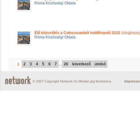
Róma Közösségi Oldala
Élő közvetítés a Colosseumból holdfénynél 2020
(blogbejeg
Róma Közösségi Oldala
1
2
3
4
5
6
7
...
26
következő
utolsó
© 2007 Copyright Network.hu Minden jog fenntartva.
Impress