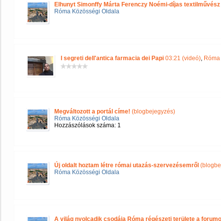
Elhunyt Simonffy Márta Ferenczy Noémi-díjas textilművész
Róma Közösségi Oldala
I segreti dell'antica farmacia dei Papi
03:21 (videó)
,
Róma 
Megváltozott a portál címe!
(blogbejegyzés)
Róma Közösségi Oldala
Hozzászólások száma: 1
Új oldalt hoztam létre római utazás-szervezésemről
(blogbe
Róma Közösségi Oldala
A világ nyolcadik csodája Róma régészeti területe a forum