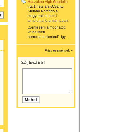
Huszákné Vigh Gabriella
írta
1 hete
a(z)
A Santo
Stefano Rotondo a
magyarok nemzeti
temploma
fórumtémában:
„Senki sem álmodhatott
volna ilyen
horrorpanorámáról”: így ...
Friss események »
Szólj hozzá te is!