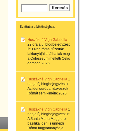
Ez történt a közösségben:
Huszákné Vigh Gabriella
22 órája
új blogbejegyzést
írt:
Ókori római tűzoltók
laktanyáját találhatták meg
a Colosseum melletti Celio
dombon 2026
Huszákné Vigh Gabriella
1
napja
új blogbejegyzést írt:
Az idei európai tűzvészek
Rómát sem kímélik 2026
Huszákné Vigh Gabriella
1
napja
új blogbejegyzést írt:
A Santa Maria Maggiore
bazilika idén is ünnepli
Róma hagyományát, a