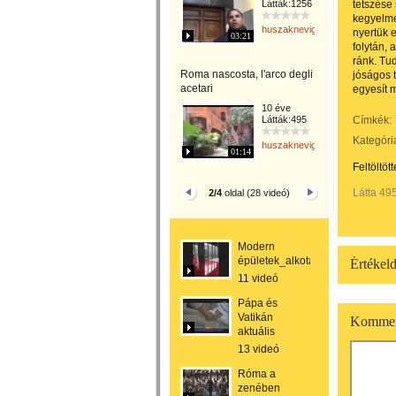
Látták:1256
tetszése
kegyelmé
huszaknevighgabriella
nyertük 
03:21
folytán,
ránk. Tu
Roma nascosta, l'arco degli
jóságos t
acetari
egyesít 
10 éve
Látták:495
Címkék:
Kategóri
huszaknevighgabriella
01:14
Feltöltöt
Látta 49
2/4
oldal (28 videó)
Modern
épületek_alkotások
Értékeld
11 videó
Pápa és
Vatikán
Kommen
aktuális
13 videó
Róma a
zenében