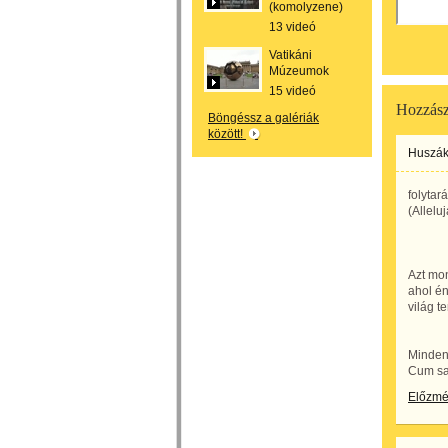
(komolyzene)
13 videó
Vatikáni
Múzeumok
15 videó
Hozzász
Böngéssz a galériák
között!
Huszák
folytará
(Alleluj
Azt mon
ahol én
világ t
Minden 
Cum san
Előzm