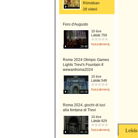
Rómában
28 videó
Foro d'Augusto
10 éve
Látták:759
huszaknevighgabriella
29:48
Rome 2024 Olimpic Games
Lights Trevi's Fountain #
wewantroma2024
10 éve
Látták:548
huszaknevighgabriella
04:58
Roma 2024, giochi di luci
alla fontana di Trevi
10 éve
Látták:829
huszaknevighgabriella
Leírás
01:25