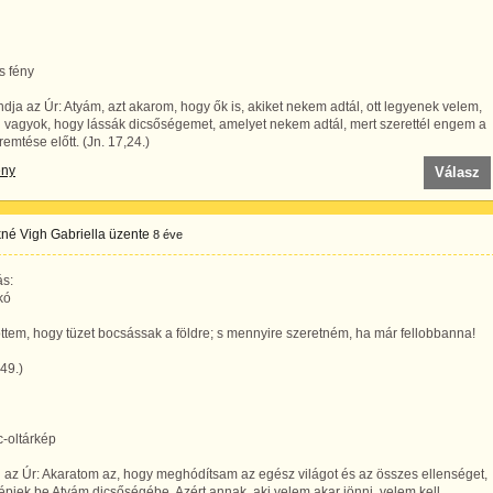
es fény
dja az Úr: Atyám, azt akarom, hogy ők is, akiket nekem adtál, ott legyenek velem,
 vagyok, hogy lássák dicsőségemet, amelyet nekem adtál, mert szerettél engem a
eremtése előtt. (Jn. 17,24.)
ény
Válasz
né Vigh Gabriella
üzente
8 éve
ás:
kó
öttem, hogy tüzet bocsássak a földre; s mennyire szeretném, ha már fellobbanna!
,49.)
c-oltárkép
l az Úr: Akaratom az, hogy meghódítsam az egész világot és az összes ellenséget,
lépjek be Atyám dicsőségébe. Azért annak, aki velem akar jönni, velem kell