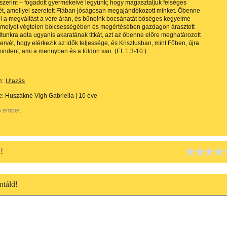
 szerint – fogadott gyermekeivé legyünk; hogy magasztaljuk felséges
t, amellyel szeretett Fiában jóságosan megajándékozott minket. Őbenne
el a megváltást a vére árán, és bűneink bocsánatát bőséges kegyelme
 amelyet végtelen bölcsességében és megértésében gazdagon árasztott
dtunkra adta ugyanis akaratának titkát, azt az őbenne előre meghatározott
ervét, hogy elérkezik az idők teljessége, és Krisztusban, mint Főben, újra
mindent, ami a mennyben és a földön van. (Ef. 1.3-10.)
a:
Utazás
te:
Huszákné Vigh Gabriella
|
10 éve
5 ember.
!
táld!