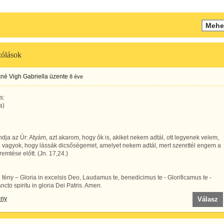
ólások
né Vigh Gabriella
üzente
8 éve
s:
a)
dja az Úr: Atyám, azt akarom, hogy ők is, akiket nekem adtál, ott legyenek velem,
 vagyok, hogy lássák dicsőségemet, amelyet nekem adtál, mert szerettél engem a
eremtése előtt. (Jn. 17,24.)
fény – Gloria in excelsis Deo, Laudamus te, benedicimus te - Glorificamus te -
cto spiritu in gloria Dei Patris. Amen.
ény
Válasz