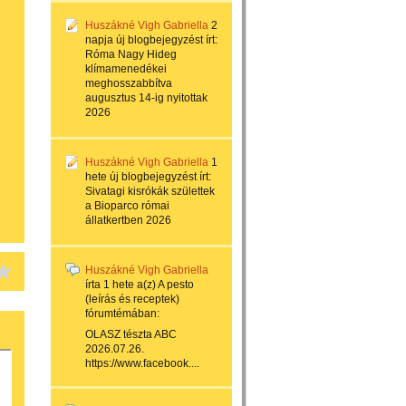
Huszákné Vigh Gabriella
2
napja
új blogbejegyzést írt:
Róma Nagy Hideg
klímamenedékei
meghosszabbítva
augusztus 14-ig nyitottak
2026
Huszákné Vigh Gabriella
1
hete
új blogbejegyzést írt:
Sivatagi kisrókák születtek
a Bioparco római
állatkertben 2026
Huszákné Vigh Gabriella
írta
1 hete
a(z)
A pesto
(leírás és receptek)
fórumtémában:
OLASZ tészta ABC
2026.07.26.
https://www.facebook....