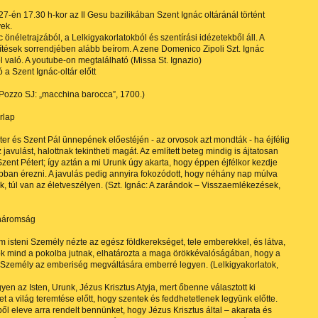
7-én 17.30 h-kor az Il Gesu bazilikában Szent Ignác oltáránál történt
ek.
c önéletrajzából, a Lelkigyakorlatokból és szentírási idézetekből áll. A
títések sorrendjében alább beírom. A zene Domenico Zipoli Szt. Ignác
l való. A youtube-on megtalálható (Missa St. Ignazio)
 a Szent Ignác-oltár előtt
Pozzo SJ: „macchina barocca”, 1700.)
árlap
ter és Szent Pál ünnepének előestéjén - az orvosok azt mondták - ha éjfélig
javulást, halottnak tekintheti magát. Az említett beteg mindig is ájtatosan
 Szent Pétert; így aztán a mi Urunk úgy akarta, hogy éppen éjfélkor kezdje
bban érezni. A javulás pedig annyira fokozódott, hogy néhány nap múlva
ék, túl van az életveszélyen. (Szt. Ignác: A zarándok – Visszaemlékezések,
tháromság
 isteni Személy nézte az egész földkerekséget, tele emberekkel, és látva,
k mind a pokolba jutnak, elhatározta a maga örökkévalóságában, hogy a
Személy az emberiség megváltására emberré legyen. (Lelkigyakorlatok,
gyen az Isten, Urunk, Jézus Krisztus Atyja, mert őbenne választott ki
 a világ teremtése előtt, hogy szentek és feddhetetlenek legyünk előtte.
ől eleve arra rendelt bennünket, hogy Jézus Krisztus által – akarata és