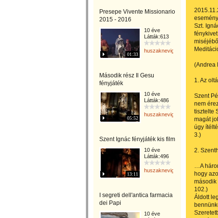
2015.11.2
Presepe Vivente Missionario
esemény
2015 - 2016
Szt. Igná
10 éve
fénykive
Látták:613
miséjébő
Meditáció
huszaknevighgabriella
01:33
(Andrea 
Második rész Il Gesu
1. Az olt
fényjáték
10 éve
Szent Pé
Látták:486
nem érez 
tisztelte
huszaknevighgabriella
05:52
magát jo
úgy ítélt
3.)
Szent Ignác fényjáték kis film
10 éve
2. Szen
Látták:496
…A három
huszaknevighgabriella
hogy azo
13:11
második 
102.)
I segreti dell'antica farmacia
Áldott le
dei Papi
bennünket
Szeretetb
10 éve