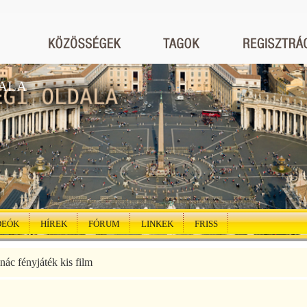
ALA
DEÓK
HÍREK
FÓRUM
LINKEK
FRISS
nác fényjáték kis film