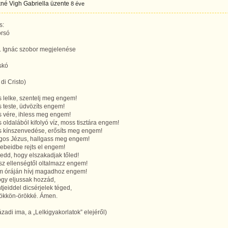
né Vigh Gabriella
üzente
8 éve
s:
orsó
t. Ignác szobor megjelenése
eskó
di Cristo)
s lelke, szentelj meg engem!
s teste, üdvözíts engem!
s vére, ihless meg engem!
s oldalából kifolyó víz, moss tisztára engem!
us kínszenvedése, erősíts meg engem!
ágos Jézus, hallgass meg engem!
ebeidbe rejts el engem!
edd, hogy elszakadjak tőled!
sz ellenségtől oltalmazz engem!
m óráján hívj magadhoz engem!
ogy eljussak hozzád,
tjeiddel dicsérjelek téged,
ökkön-örökké. Ámen.
ázadi ima, a „Lelkigyakorlatok” elejéről)