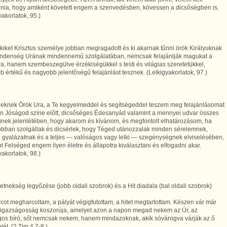
znia, hogy amiként követett engem a szenvedésben, kövessen a dicsőségben is.
yakorlatok, 95.)
kiket Krisztus személye jobban megragadott és ki akarnak tűnni örök Királyuknak
indenség Urának mindennemű szolgálatában, nemcsak felajánlják magukat a
, hanem szembeszegülve érzékiségükkel s testi és világias szeretetükkel,
 értékű és nagyobb jelentőségű felajánlást tesznek. (Lelkigyakorlatok, 97.)
eknek Örök Ura, a Te kegyelmeddel és segítségeddel teszem meg felajánlásomat
en Jóságod színe előtt, dicsőséges Édesanyád valamint a mennyei udvar összes
inek jelenlétében, hogy akarom és kívánom, és megfontolt elhatározásom, ha
obban szolgállak és dicsérlek, hogy Téged utánozzalak minden sérelemnek,
 gyalázatnak és a teljes — valóságos vagy lelki — szegénységnek elviselésében,
t Felséged engem ilyen életre és állapotra kiválasztani és elfogadni akar.
yakorlatok, 98.)
retnekség legyőzése (jobb oldali szobrok) és a Hit diadala (bal oldali szobrok)
rcot megharcoltam, a pályát végigfutottam, a hitet megtartottam. Készen vár már
 igazságosság koszorúja, amelyet azon a napon megad nekem az Úr, az
gos bíró, sőt nemcsak nekem, hanem mindazoknak, akik sóvárogva várják az ő
lét. (2 Tim 4,7-8.)