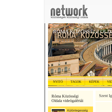
RÓMA KÖZÖSSÉGI OLD
NYITÓ
TAGOK
KÉPEK
VI
Szent Ig
Róma Közösségi
Oldala videógalériái
Különlegességek