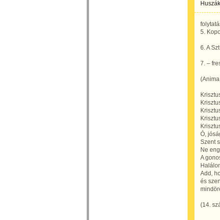
Huszák
folytatá
5. Kop
6. A Sz
7. – fr
(Anima 
Krisztu
Krisztu
Krisztu
Krisztu
Kriszt
Ó, jós
Szent s
Ne eng
A gono
Halálo
Add, h
és szen
mindör
(14. sz