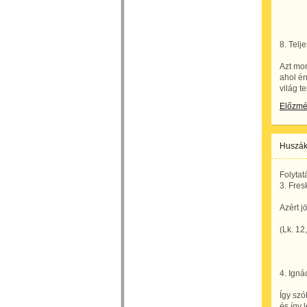
8. Telj
Azt mon
ahol én
világ t
Előzm
Huszák
Folytat
3. Fres
Azért j
(Lk. 12
4. Igná
Így szó
és így 