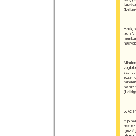
fárado
(Lelkig
Azok, a
és a M
munkára
nagyobb
Minden
végtel
szentje
ezzel j
minden
ha szen
(Lelkig
5. Az e
A jó ha
rám az
igazsá
eljövete