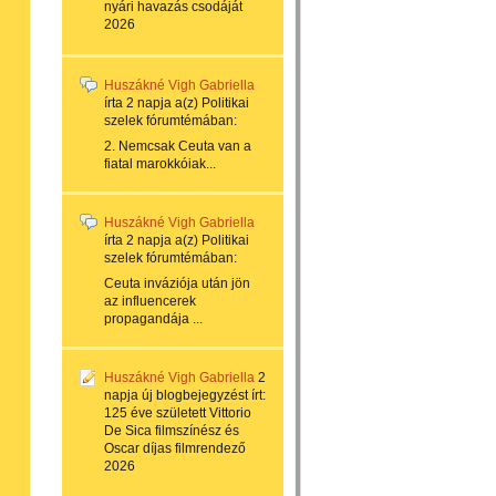
nyári havazás csodáját
2026
Huszákné Vigh Gabriella
írta
2 napja
a(z)
Politikai
szelek
fórumtémában:
2. Nemcsak Ceuta van a
fiatal marokkóiak...
Huszákné Vigh Gabriella
írta
2 napja
a(z)
Politikai
szelek
fórumtémában:
Ceuta inváziója után jön
az influencerek
propagandája ...
Huszákné Vigh Gabriella
2
napja
új blogbejegyzést írt:
125 éve született Vittorio
De Sica filmszínész és
Oscar díjas filmrendező
2026