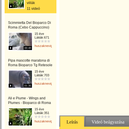
villák
11 videó
Scimmietta Del Bioparco Di
Roma (Cebo Cappuccino)
15 éve
Látták:671
huszaknevighgabriella
00:49
Pipa mascotte maratona di
Roma Bioparco Tg Retesole
15 éve
Látták:703
huszaknevighgabriella
01:36
Ali e Piume - Wings and
Plumes - Bioparco di Roma
15 éve
Látták:351
huszaknevighgabriella
Leírás
Videó beágyazása