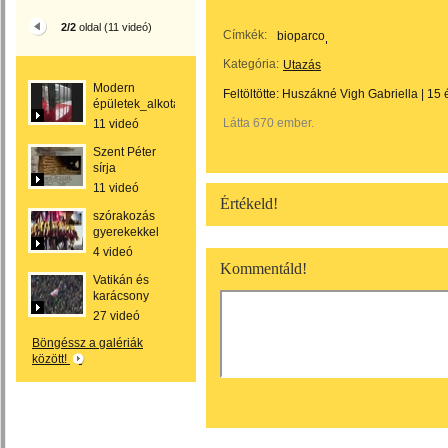
2/2
oldal (11 videó)
Címkék:
bioparco
Kategória:
Utazás
Modern
Feltöltötte:
Huszákné Vigh Gabriella
|
15 
épületek_alkotások
Látta 670 ember.
11 videó
Szent Péter
sírja
11 videó
Értékeld!
szórakozás
gyerekekkel
4 videó
Kommentáld!
Vatikán és
karácsony
27 videó
Böngéssz a galériák
között!