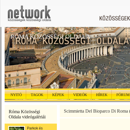
RÓMA KÖZÖSSÉGI OLDALA
NYITÓ
TAGOK
KÉPEK
VIDEÓK
HÍREK
FÓRUM
Scimmietta Del Bioparco Di Roma 
Róma Közösségi
Oldala videógalériái
Parkok és