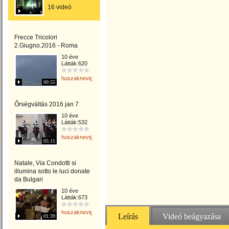
16 videó
Frecce Tricolori
2.Giugno.2016 - Roma
10 éve
Látták:620
huszaknevighgabriella
00:55
Őrségváltás 2016 jan 7
10 éve
Látták:532
huszaknevighgabriella
05:15
Natale, Via Condotti si
illumina sotto le luci donate
da Bulgari
10 éve
Látták:673
huszaknevighgabriella
Leírás
Videó beágyazása
01:39