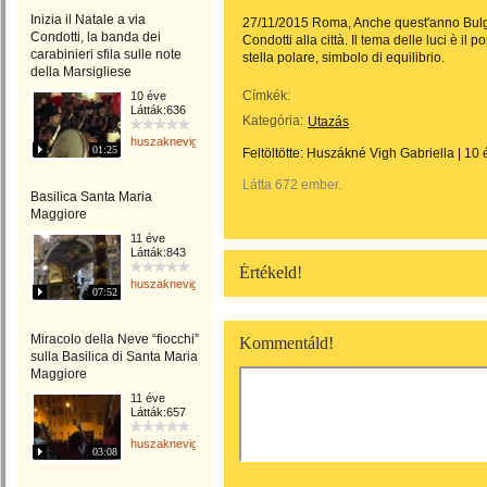
Inizia il Natale a via
27/11/2015 Roma, Anche quest'anno Bulgari
Condotti, la banda dei
Condotti alla città. Il tema delle luci è il 
carabinieri sfila sulle note
stella polare, simbolo di equilibrio.
della Marsigliese
Címkék:
10 éve
Látták:636
Kategória:
Utazás
huszaknevighgabriella
01:25
Feltöltötte:
Huszákné Vigh Gabriella
|
10 
Látta 672 ember.
Basilica Santa Maria
Maggiore
11 éve
Látták:843
Értékeld!
huszaknevighgabriella
07:52
Miracolo della Neve “fiocchi”
Kommentáld!
sulla Basilica di Santa Maria
Maggiore
11 éve
Látták:657
huszaknevighgabriella
03:08