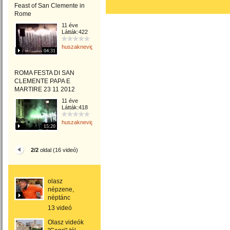
Feast of San Clemente in
Rome
11 éve
Látták:422
huszaknevighgabriella
04:31
ROMA FESTA DI SAN
CLEMENTE PAPA E
MARTIRE 23 11 2012
11 éve
Látták:418
huszaknevighgabriella
15:20
2/2
oldal (16 videó)
olasz
népzene,
néptánc
13 videó
Olasz videók