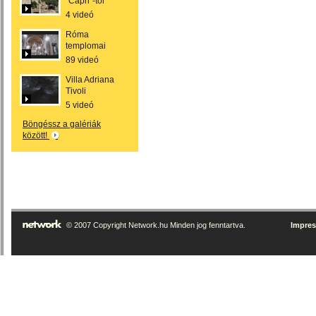
"Capri"-tól
4 videó
Róma
templomai
89 videó
Villa Adriana
Tivoli
5 videó
Böngéssz a galériák
között!
© 2007 Copyright Network.hu Minden jog fenntartva.
Impre