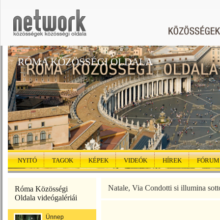
RÓMA KÖZÖSSÉGI OLDALA
NYITÓ
TAGOK
KÉPEK
VIDEÓK
HÍREK
FÓRUM
Natale, Via Condotti si illumina sott
Róma Közösségi
Oldala videógalériái
Ünnep