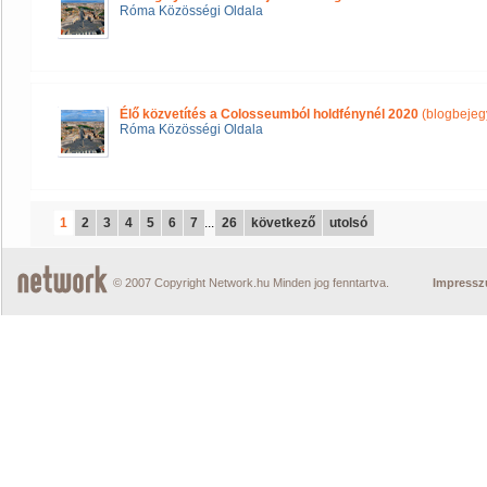
Róma Közösségi Oldala
Élő közvetítés a Colosseumból holdfénynél 2020
(blogbejeg
Róma Közösségi Oldala
1
2
3
4
5
6
7
...
26
következő
utolsó
© 2007 Copyright Network.hu Minden jog fenntartva.
Impress