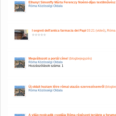
Elhunyt Simonffy Márta Ferenczy Noémi-díjas textilművész
Róma Közösségi Oldala
I segreti dell'antica farmacia dei Papi
03:21 (videó)
,
Róma 
Megváltozott a portál címe!
(blogbejegyzés)
Róma Közösségi Oldala
Hozzászólások száma: 1
Új oldalt hoztam létre római utazás-szervezésemről
(blogbe
Róma Közösségi Oldala
A világ nyolcadik csodája Róma régészeti területe a forum