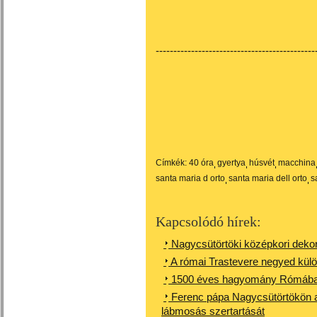
---------------------------------------------
Címkék:
40 óra
gyertya
húsvét
macchina
santa maria d orto
santa maria dell orto
s
Kapcsolódó hírek:
Nagycsütörtöki középkori dekor
A római Trastevere negyed külö
1500 éves hagyomány Rómában 
Ferenc pápa Nagycsütörtökön a 
lábmosás szertartását