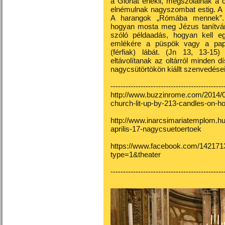
a Glóriát énekli, megszólalnak a
elnémulnak nagyszombat estig. A 
A harangok „Rómába mennek”. 
hogyan mosta meg Jézus tanítvány
szóló példaadás, hogyan kell eg
emlékére a püspök vagy a pap
(férfiak) lábát. (Jn 13, 13-15)
eltávolítanak az oltárról minden d
nagycsütörtökön kiállt szenvedése
---------------------------------------------
http://www.buzzinrome.com/2014/0
church-lit-up-by-213-candles-on-ho
http://www.inarcsimariatemplom.hu
aprilis-17-nagycsuetoertoek
https://www.facebook.com/14217
type=1&theater
---------------------------------------------