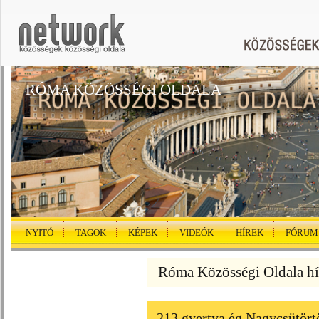
RÓMA KÖZÖSSÉGI OLDALA
NYITÓ
TAGOK
KÉPEK
VIDEÓK
HÍREK
FÓRUM
Róma Közösségi Oldala hí
213 gyertya ég Nagycsütört