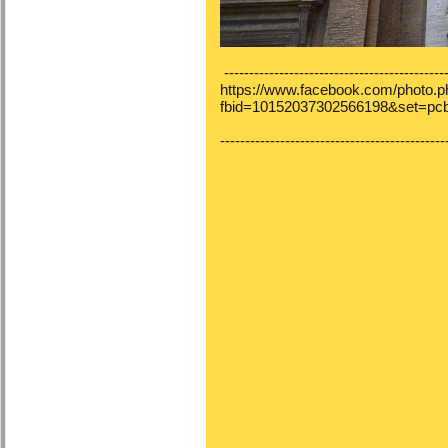
---------------------------------------------
https://www.facebook.com/photo.p
fbid=10152037302566198&set=pc
---------------------------------------------