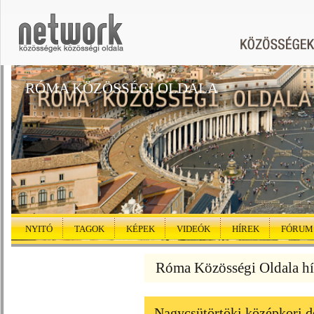
RÓMA KÖZÖSSÉGI OLDALA
NYITÓ
TAGOK
KÉPEK
VIDEÓK
HÍREK
FÓRUM
Róma Közösségi Oldala hí
Nagycsütörtöki középkori d