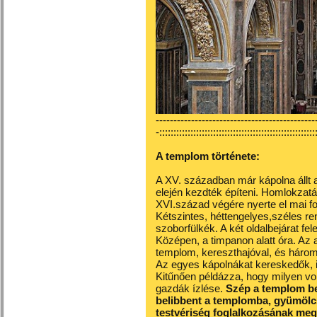
---------------------------------------------
-:::::::::::::::::::::::::::::::::::::::::::::::::::::::
A templom története:
A XV. században már kápolna állt 
elején kezdték építeni. Homlokzat
XVI.század végére nyerte el mai fo
Kétszintes, héttengelyes,széles re
szoborfülkék. A két oldalbejárat fel
Középen, a timpanon alatt óra. Az a
templom, kereszthajóval, és három
Az egyes kápolnákat kereskedők, ill
Kitűnően példázza, hogy milyen v
gazdák ízlése.
Szép a templom be
belibbent a templomba, gyümölcs
testvériség foglalkozásának megf