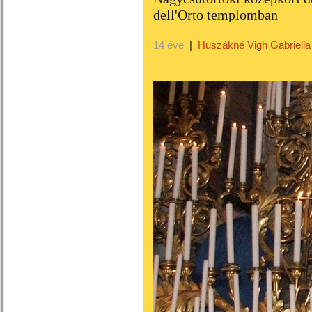
dell'Orto templomban
14 éve
|
Huszákné Vigh Gabriella