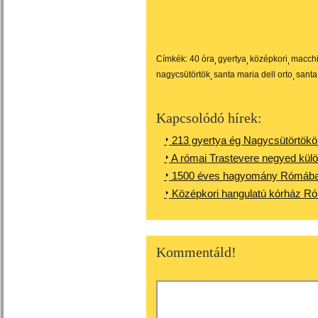
Címkék:
40 óra
gyertya
középkori
macchi
nagycsütörtök
santa maria dell orto
santa
Kapcsolódó hírek:
213 gyertya ég Nagycsütörtökön
A római Trastevere negyed külö
1500 éves hagyomány Rómában 
Középkori hangulatú kórház R
Kommentáld!