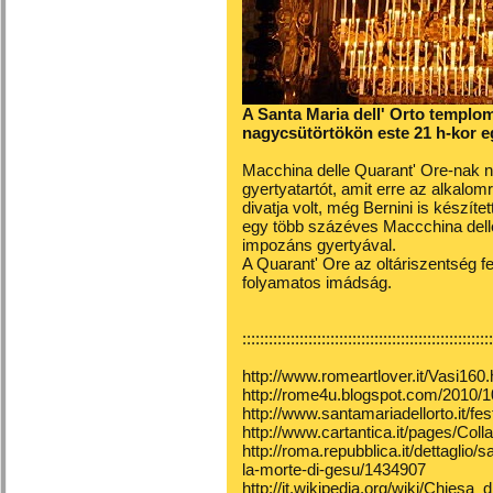
A Santa Maria dell' Orto templom
nagycsütörtökön este 21 h-kor eg
Macchina delle Quarant' Ore-nak n
gyertyatartót, amit erre az alkalo
divatja volt, még Bernini is készíte
egy több százéves Maccchina delle
impozáns gyertyával.
A Quarant' Ore az oltáriszentség 
folyamatos imádság.
:::::::::::::::::::::::::::::::::::::::::::::::::::::::::
http://www.romeartlover.it/Vasi160
http://rome4u.blogspot.com/2010/1
http://www.santamariadellorto.it/fe
http://www.cartantica.it/pages/Col
http://roma.repubblica.it/dettaglio/
la-morte-di-gesu/1434907
http://it.wikipedia.org/wiki/Chiesa