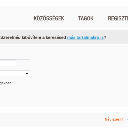
 Szeretnéd kibővíteni a keresésed
más tartalmakra is
?
égekben
Név szerint