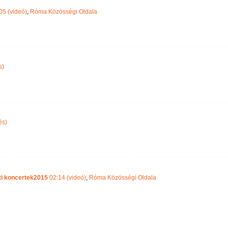
05 (videó)
,
Róma Közösségi Oldala
s)
és)
ti koncertek2015
02:14 (videó)
,
Róma Közösségi Oldala