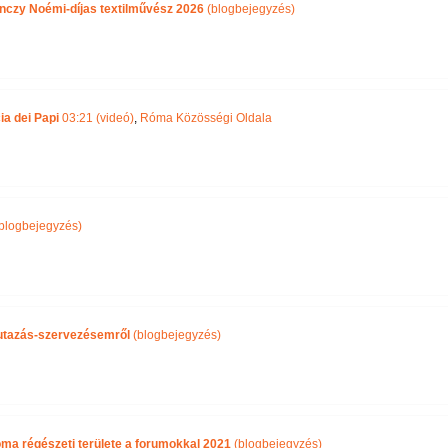
nczy Noémi-díjas textilművész 2026
(blogbejegyzés)
ia dei Papi
03:21 (videó)
,
Róma Közösségi Oldala
blogbejegyzés)
i utazás-szervezésemről
(blogbejegyzés)
óma régészeti területe a forumokkal 2021
(blogbejegyzés)