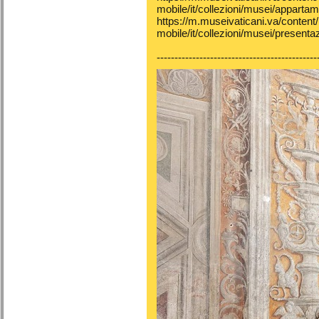
mobile/it/collezioni/musei/appartame
https://m.museivaticani.va/content
mobile/it/collezioni/musei/present
---------------------------------------------