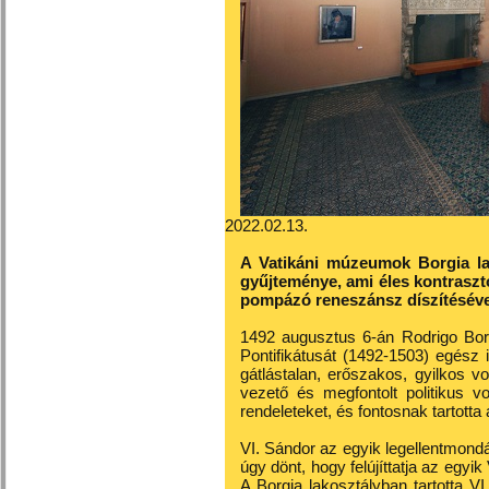
2022.02.13.
A Vatikáni múzeumok Borgia l
gyűjteménye, ami éles kontraszt
pompázó reneszánsz díszítéséve
1492 augusztus 6-án Rodrigo Borg
Pontifikátusát (1492-1503) egész i
gátlástalan, erőszakos, gyilkos volt
vezető és megfontolt politikus vo
rendeleteket, és fontosnak tartott
VI. Sándor az egyik legellentmon
úgy dönt, hogy felújíttatja az egyi
A Borgia lakosztályban tartotta 