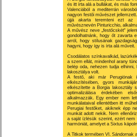
és itt írta alá a bullákat, és más 
Valenciából a mediterrán városbó
nagyon festői művészet jellemzet
újjá akarta teremteni ezt az e
művésznevén Pinturicchio, alkalmas
A művész neve „festőcskét” jelent
gondolhatnánk, hogy őt zavarta 
arról, hogy stílusának gazdagság
hagyni, hogy így is írta alá műveit.
Csodálatos színkavalkád, lazúrkék
a szem ellát, mindenhol arany tün
belép oda, nehezen tudja elhinni
lakosztálya volt.
A festő, aki már Perugiónak i
elkészítésében, gyors munkájá
elkészítette a Borgia lakosztály 
optimalizálása érdekében els
alkalmazzák. Egy ember nem lett
munkálataival ellentétben itt műhe
Perugiai festőket, akiknek épp 
munkát adott nekik. Nem ellenőri
a saját ízlésük szerint, ezért ne
harmóniát, amelyet a Sixtus kápol
A Titkok termében VI. Sándornak a