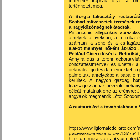
történetek kapnak helyet a róma
történhetett meg.
A Borgia lakosztály restaurá
Szabad művészetek termének res
a nagyközönségnek átadtak.
Pinturicchio allegorikus ábrázol
amelyek a nyelvtan, a retorika é
számtan, a zene és a csillagás
alakot mennyei nőként ábrázol, 
Például Cicero kíséri a Retoriká
Annyira dús a terem dekorativitá
boltozatfestmények és lunetták a
dekoratív groteszk elemekkel egé
palmetták, amelyekbe a pápai címe
kerültek. A nagyon gazdag hord
Igazságosságnak nevezik, néhány b
példát mutatnak erre az erényre: 
angyalok megmentik Lótot Szodom
A restaurálást a továbbiakban a S
---------------------------------------------
https://www.ilgiornaledellarte.com/
piaceva-ad-alessandro-vi/137754.
https://m.museivaticani.va/content