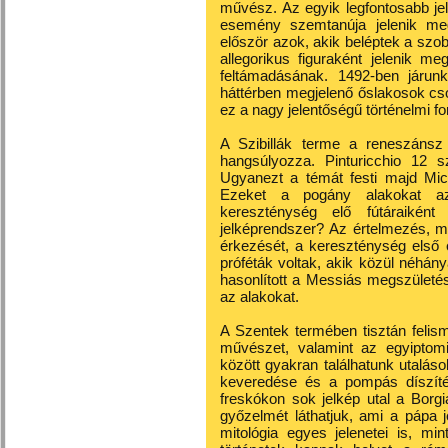
művész. Az egyik legfontosabb je
esemény szemtanúja jelenik meg
először azok, akik beléptek a szobá
allegorikus figuraként jelenik me
feltámadásának. 1492-ben járun
háttérben megjelenő őslakosok csop
ez a nagy jelentőségű történelmi fo
A Szibillák terme a reneszánsz
hangsúlyozza. Pinturicchio 12 sz
Ugyanezt a témát festi majd Mic
Ezeket a pogány alakokat az 
kereszténység elő fútáraikén
jelképrendszer? Az értelmezés, mi
érkezését, a kereszténység első 
próféták voltak, akik közül néhá
hasonlított a Messiás megszületés
az alakokat.
A Szentek termében tisztán felism
művészet, valamint az egyiptomi 
között gyakran találhatunk utalás
keveredése és a pompás díszíté
freskókon sok jelkép utal a Borgi
győzelmét láthatjuk, ami a pápa j
mitológia egyes jelenetei is, mi