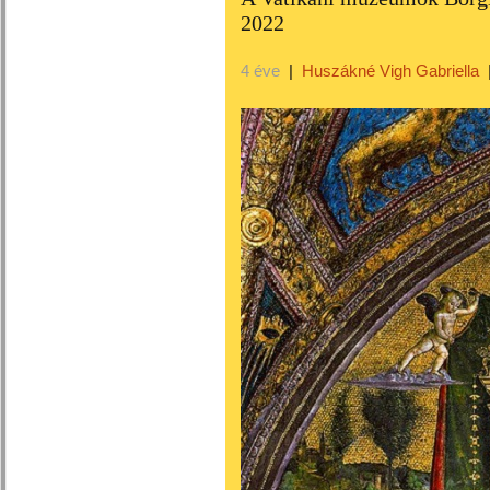
2022
4 éve
|
Huszákné Vigh Gabriella