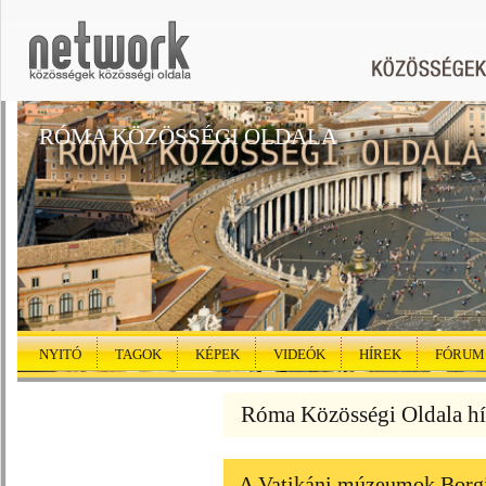
RÓMA KÖZÖSSÉGI OLDALA
NYITÓ
TAGOK
KÉPEK
VIDEÓK
HÍREK
FÓRUM
Róma Közösségi Oldala hí
A Vatikáni múzeumok Borgia