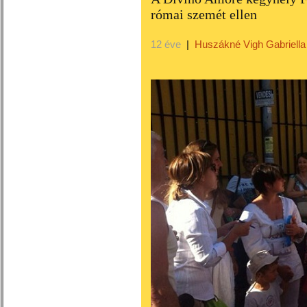
római szemét ellen
12 éve
|
Huszákné Vigh Gabriella