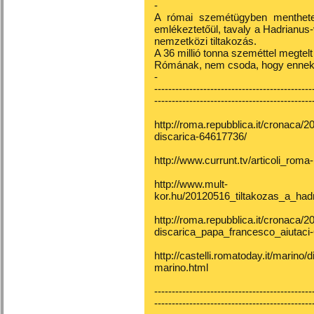
-
A római szemétügyben menthetetl
emlékeztetőül, tavaly a Hadrianus-vi
nemzetközi tiltakozás.
A 36 millió tonna szeméttel megtelt
Rómának, nem csoda, hogy ennek 
-
---------------------------------------------
---------------------------------------------
http://roma.repubblica.it/cronaca/
discarica-64617736/
http://www.currunt.tv/articoli_roma
http://www.mult-
kor.hu/20120516_tiltakozas_a_hadr
http://roma.repubblica.it/cronaca/2
discarica_papa_francesco_aiutaci
http://castelli.romatoday.it/marino
marino.html
---------------------------------------------
---------------------------------------------