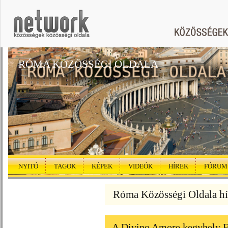
RÓMA KÖZÖSSÉGI OLDALA
NYITÓ
TAGOK
KÉPEK
VIDEÓK
HÍREK
FÓRUM
Róma Közösségi Oldala hí
A Divino Amore kegyhely Fe