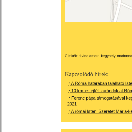
Címkék:
divino amore
kegyhely
madonn
Kapcsolódó hírek:
A Róma határában található Ist
10 km-es éjféli zarándoklat R
Ferenc pápa támogatásával keg
2021
A római Isteni Szeretet Mária-