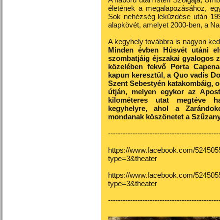
életének a megalapozásához, együ
Sok nehézség leküzdése után 1996
alapkövét, amelyet 2000-ben, a Nag
A kegyhely továbbra is nagyon ke
Minden évben Húsvét utáni el
szombatjáig éjszakai gyalogos 
közelében fekvő Porta Capena
kapun keresztül, a Quo vadis D
Szent Sebestyén katakombáig, on
útján, melyen egykor az Apost
kilométeres utat megtéve ha
kegyhelyre, ahol a Zarándok
mondanak köszönetet a Szűzany
---------------------------------------------
https://www.facebook.com/52450
type=3&theater
https://www.facebook.com/52450
type=3&theater
---------------------------------------------