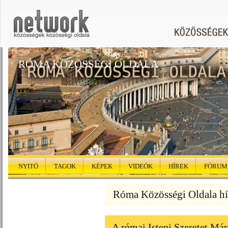
RÓMA KÖZÖSSÉGI OLDALA
NYITÓ
TAGOK
KÉPEK
VIDEÓK
HÍREK
FÓRUM
Róma Közösségi Oldala hí
A római Isteni Szeretet Má