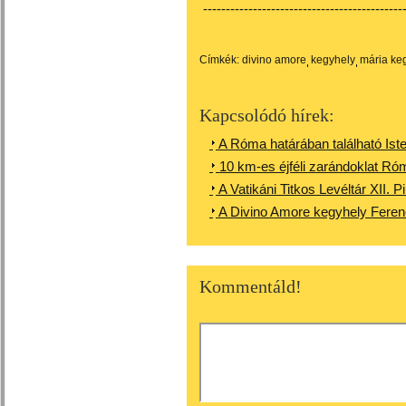
---------------------------------------------
Címkék:
divino amore
kegyhely
mária ke
Kapcsolódó hírek:
A Róma határában található Ist
10 km-es éjféli zarándoklat R
A Vatikáni Titkos Levéltár XII. 
A Divino Amore kegyhely Ferenc
Kommentáld!