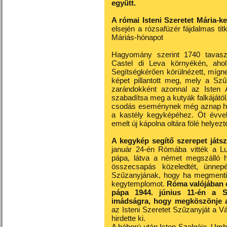
együtt.
A római Isteni Szeretet Mária-ke
elsején a rózsafüzér fájdalmas ti
Máriás-hónapot
Hagyomány szerint 1740 tavasz
Castel di Leva környékén, ahol
Segítségkérően körülnézett, mígne
képet pillantott meg, mely a Sz
zarándokként azonnal az Isten A
szabadítsa meg a kutyák falkájától,
csodás eseménynek még aznap híre
a kastély kegyképéhez. Öt évvel
emelt új kápolna oltára fölé helyez
A kegykép segítő szerepet játszo
január 24-én Rómába vitték a Lu
pápa, látva a német megszálló 
összecsapás közeledtét, ünnepé
Szűzanyjának, hogy ha megmenti a
kegytemplomot.
Róma valójában o
pápa 1944. június 11-én a 
imádságra, hogy megköszönje a
az Isteni Szeretet Szűzanyját a V
hirdette ki.
A háború után Isten Szolgája, Umbe