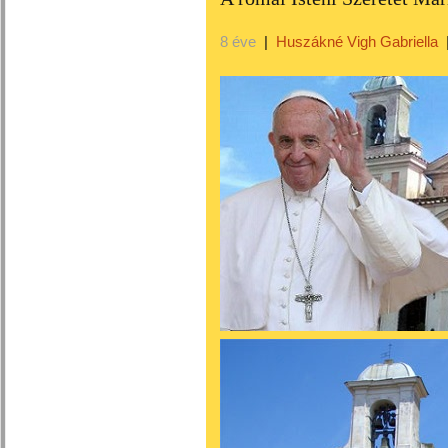
8 éve
|
Huszákné Vigh Gabriella