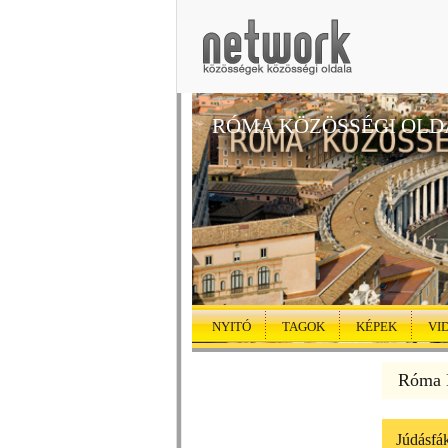
RÓMA KÖZÖSSÉGI OLD
NYITÓ
TAGOK
KÉPEK
VI
Róma K
Júdásfá