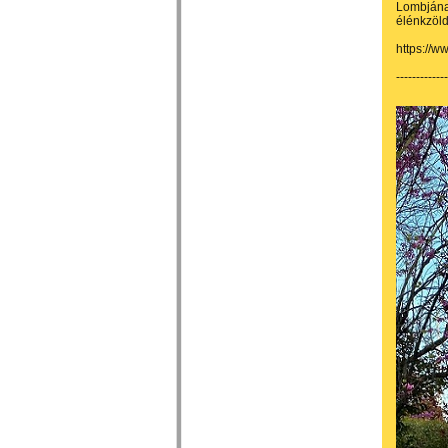
Lombjána
élénkzöld
https://
------------