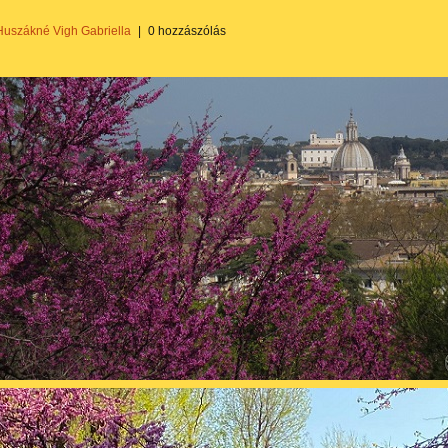
Huszákné Vigh Gabriella
|
0 hozzászólás