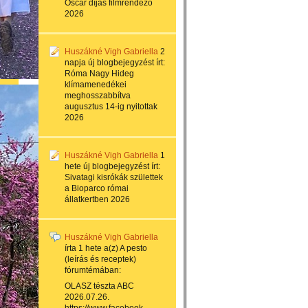
Oscar díjas filmrendező
2026
Huszákné Vigh Gabriella
2
napja
új blogbejegyzést írt:
Róma Nagy Hideg
klímamenedékei
meghosszabbítva
augusztus 14-ig nyitottak
2026
Huszákné Vigh Gabriella
1
hete
új blogbejegyzést írt:
Sivatagi kisrókák születtek
a Bioparco római
állatkertben 2026
Huszákné Vigh Gabriella
írta
1 hete
a(z)
A pesto
(leírás és receptek)
fórumtémában:
OLASZ tészta ABC
2026.07.26.