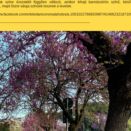
k színe évszaktól függően változó, amikor kihajt barnásvörös színű, kés
, majd őszre sárga színűek lesznek a levelek.
www.facebook.com/ortobotanicoroma/photos/a.1001022766603987/414662321871
------------------------------------------------------------------------------