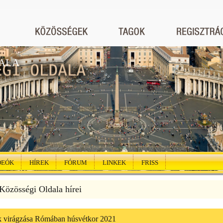
ALA
DEÓK
HÍREK
FÓRUM
LINKEK
FRISS
özösségi Oldala hírei
k virágzása Rómában húsvétkor 2021