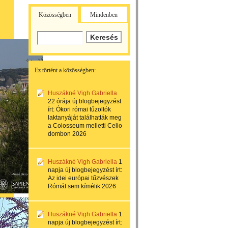
Közösségben
Mindenben
Ez történt a közösségben:
Huszákné Vigh Gabriella
22 órája
új blogbejegyzést
írt:
Ókori római tűzoltók
laktanyáját találhatták meg
a Colosseum melletti Celio
dombon 2026
Huszákné Vigh Gabriella
1
napja
új blogbejegyzést írt:
Az idei európai tűzvészek
Rómát sem kímélik 2026
Huszákné Vigh Gabriella
1
napja
új blogbejegyzést írt: