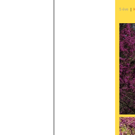
5 éve
|