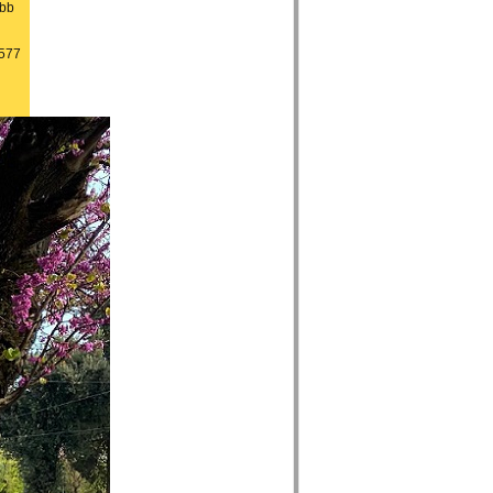
őbb
0577