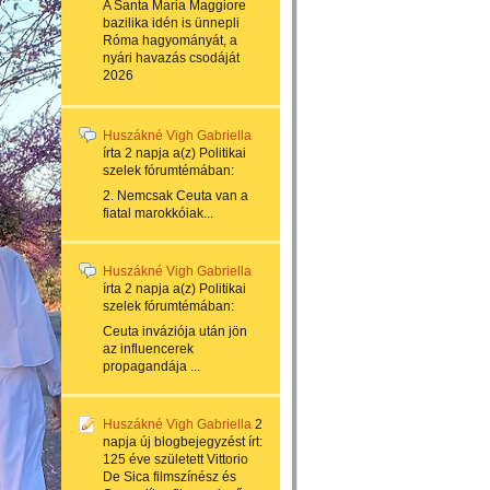
A Santa Maria Maggiore
bazilika idén is ünnepli
Róma hagyományát, a
nyári havazás csodáját
2026
Huszákné Vigh Gabriella
írta
2 napja
a(z)
Politikai
szelek
fórumtémában:
2. Nemcsak Ceuta van a
fiatal marokkóiak...
Huszákné Vigh Gabriella
írta
2 napja
a(z)
Politikai
szelek
fórumtémában:
Ceuta inváziója után jön
az influencerek
propagandája ...
Huszákné Vigh Gabriella
2
napja
új blogbejegyzést írt:
125 éve született Vittorio
De Sica filmszínész és