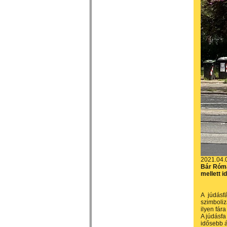
2021.04.
Bár Rómá
mellett i
A júdásf
szimboliz
ilyen fára
A júdásfa
idősebb á