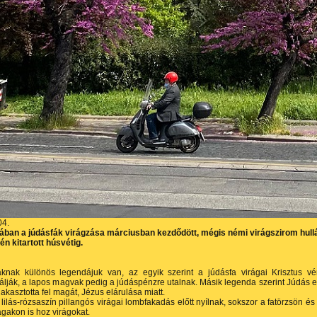
04.
ban a júdásfák virágzása márciusban kezdődött, mégis némi virágszirom hull
dén kitartott húsvétig.
áknak különös legendájuk van, az egyik szerint a júdásfa virágai Krisztus vé
álják, a lapos magvak pedig a júdáspénzre utalnak. Másik legenda szerint Júdás 
 akasztotta fel magát, Jézus elárulása miatt.
 lilás-rózsaszín pillangós virágai lombfakadás előtt nyílnak, sokszor a fatörzsön és
gakon is hoz virágokat.