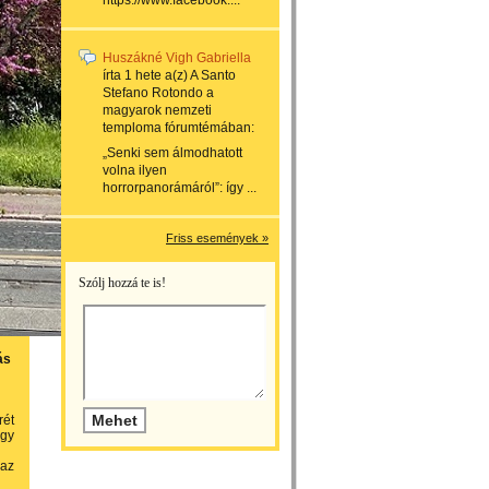
https://www.facebook....
Huszákné Vigh Gabriella
írta
1 hete
a(z)
A Santo
Stefano Rotondo a
magyarok nemzeti
temploma
fórumtémában:
„Senki sem álmodhatott
volna ilyen
horrorpanorámáról”: így ...
Friss események »
Szólj hozzá te is!
ás
rét
egy
 az