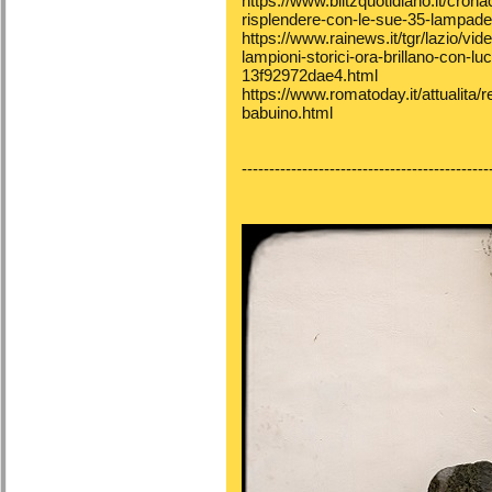
https://www.blitzquotidiano.it/cron
risplendere-con-le-sue-35-lampade-
https://www.rainews.it/tgr/lazio/vid
lampioni-storici-ora-brillano-con-
13f92972dae4.html
https://www.romatoday.it/attualita/
babuino.html
---------------------------------------------