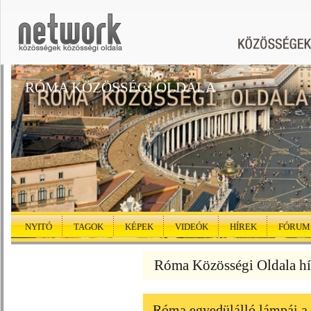
RÓMA KÖZÖSSÉGI OLDALA
NYITÓ
TAGOK
KÉPEK
VIDEÓK
HÍREK
FÓRUM
Róma Közösségi Oldala hí
Róma egyedülálló lámpái a