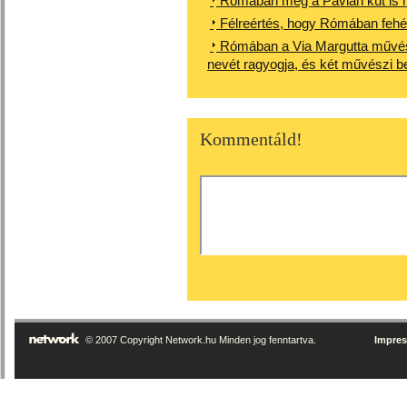
Rómában még a Pávián kút is 
Félreértés, hogy Rómában fehér
Rómában a Via Margutta művés
nevét ragyogja, és két művészi be
Kommentáld!
© 2007 Copyright Network.hu Minden jog fenntartva.
Impre