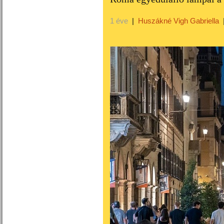
1 éve
|
Huszákné Vigh Gabriella