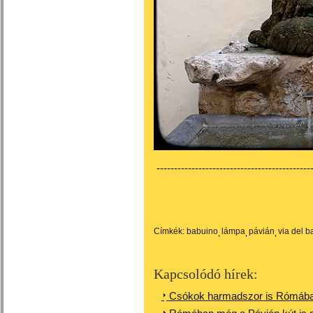
---------------------------------------------
Címkék:
babuino
lámpa
pávián
via del 
Kapcsolódó hírek:
Csókok harmadszor is Rómában