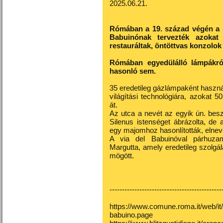
2025.06.21.
Rómában a 19. század végén a S
Babuinónak tervezték azokat
restauráltak, öntöttvas konzolok
Rómában egyedülálló lámpákró
hasonló sem.
35 eredetileg gázlámpaként használt
világítási technológiára, azokat 5
át.
Az utca a nevét az egyik ún. besz
Silenus istenséget ábrázolta, de
egy majomhoz hasonlították, elne
A via del Babuinóval párhuzam
Margutta, amely eredetileg szolgála
mögött.
---------------------------------------------
https://www.comune.roma.it/web/it/
babuino.page