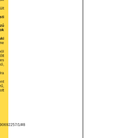
ült
sti
szú
vok
aki
me
böl
őtt
ves
kó,
lra
ent
rű,
ott
-190692257/1/#8