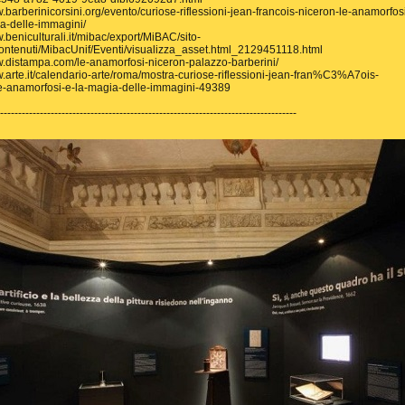
w.barberinicorsini.org/evento/curiose-riflessioni-jean-francois-niceron-le-anamorfos
a-delle-immagini/
w.beniculturali.it/mibac/export/MiBAC/sito-
ntenuti/MibacUnif/Eventi/visualizza_asset.html_2129451118.html
w.distampa.com/le-anamorfosi-niceron-palazzo-barberini/
w.arte.it/calendario-arte/roma/mostra-curiose-riflessioni-jean-fran%C3%A7ois-
le-anamorfosi-e-la-magia-delle-immagini-49389
----------------------------------------------------------------------------------