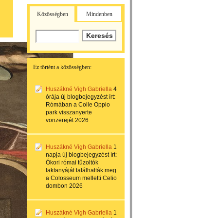
Közösségben
Mindenben
Ez történt a közösségben:
Huszákné Vigh Gabriella
4
órája
új blogbejegyzést írt:
Rómában a Colle Oppio
park visszanyerte
vonzerejét 2026
Huszákné Vigh Gabriella
1
napja
új blogbejegyzést írt:
Ókori római tűzoltók
laktanyáját találhatták meg
a Colosseum melletti Celio
dombon 2026
Huszákné Vigh Gabriella
1