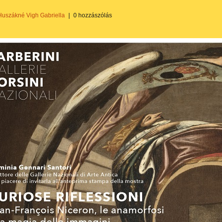
Huszákné Vigh Gabriella
|
0 hozzászólás