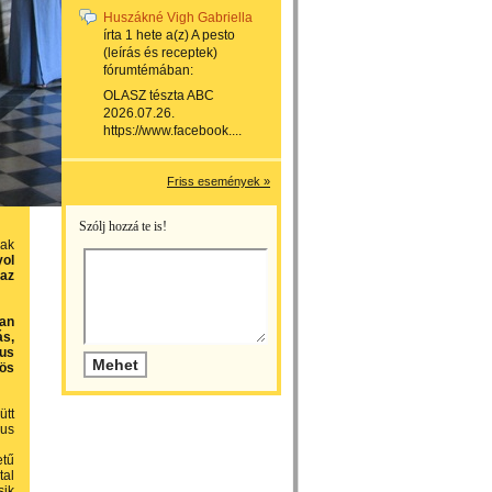
Huszákné Vigh Gabriella
írta
1 hete
a(z)
A pesto
(leírás és receptek)
fórumtémában:
OLASZ tészta ABC
2026.07.26.
https://www.facebook....
Friss események »
Szólj hozzá te is!
nak
ol
 az
ban
ás,
kus
rös
ütt
kus
etű
tal
sik