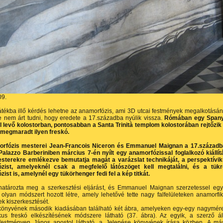
09.
átékba illő kérdés lehetne az anamorfózis, ami 3D utcai festmények megalkotásá
e nem árt tudni, hogy eredete a 17.századba nyúlik vissza.
Rómában egy Spany
l levő kolostorban, pontosabban a Santa Trinità templom kolostorában rejtőzik
 megmaradt ilyen freskó.
rfózis mesterei Jean-Francois Niceron és Emmanuel Maignan a 17.század
Palazzo Barberiniben március 7-én nyílt egy anamorfózissal foglalkozó kiállít
sterekre emlékezve bemutatja magát a varázslat technikáját, a perspektívi
zist, amelyeknél csak a megfelelő látószöget kell megtalálni, és a tük
ist is, amelynél egy tükörhenger fedi fel a kép titkát.
határozta meg a szerkesztési eljárást, és Emmanuel Maignan szerzetessel egy
olyan módszert hozott létre, amely lehetővé tette nagy falfelületeken anamorfi
k kiszerkesztését.
könyvének második kiadásában található két ábra, amelyeken egy-egy nagymér
kus freskó elkészítésének módszere látható (37. ábra). Az egyik, a szerző ál
t festményen János apostol látható, a Jelenése könyvének írása közben. A má