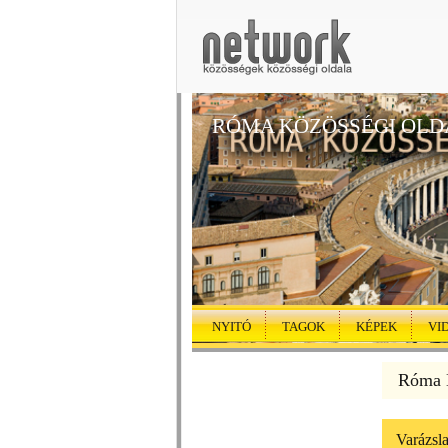
RÓMA KÖZÖSSÉGI OLD
NYITÓ
TAGOK
KÉPEK
VI
Róma K
Varázsl