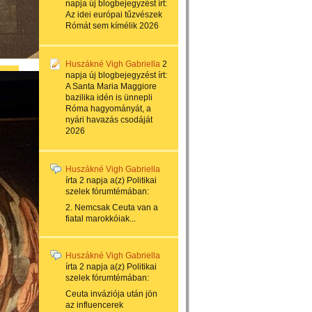
napja
új blogbejegyzést írt:
Az idei európai tűzvészek
Rómát sem kímélik 2026
Huszákné Vigh Gabriella
2
napja
új blogbejegyzést írt:
A Santa Maria Maggiore
bazilika idén is ünnepli
Róma hagyományát, a
nyári havazás csodáját
2026
Huszákné Vigh Gabriella
írta
2 napja
a(z)
Politikai
szelek
fórumtémában:
2. Nemcsak Ceuta van a
fiatal marokkóiak...
Huszákné Vigh Gabriella
írta
2 napja
a(z)
Politikai
szelek
fórumtémában:
Ceuta inváziója után jön
az influencerek