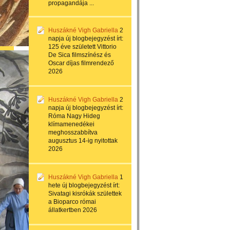
propagandája ...
Huszákné Vigh Gabriella
2
napja
új blogbejegyzést írt:
125 éve született Vittorio
De Sica filmszínész és
Oscar díjas filmrendező
2026
Huszákné Vigh Gabriella
2
napja
új blogbejegyzést írt:
Róma Nagy Hideg
klímamenedékei
meghosszabbítva
augusztus 14-ig nyitottak
2026
Huszákné Vigh Gabriella
1
hete
új blogbejegyzést írt:
Sivatagi kisrókák születtek
a Bioparco római
állatkertben 2026