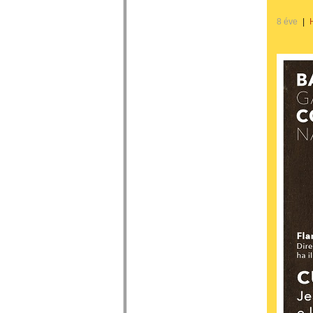
8 éve
|