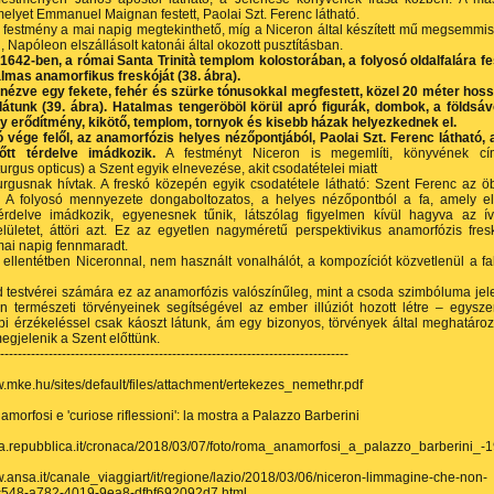
melyet Emmanuel Maignan festett, Paolai Szt. Ferenc látható.
 festmény a mai napig megtekinthető, míg a Niceron által készített mű megsemmis
 Napóleon elszállásolt katonái által okozott pusztításban.
642-ben, a római Santa Trinità templom kolostorában, a folyosó oldalfalára fe
lmas anamorfikus freskóját (38. ábra).
nézve egy fekete, fehér és szürke tónusokkal megfestett, közel 20 méter hos
 látunk (39. ábra). Hatalmas tengeröböl körül apró figurák, dombok, a földsá
gy erődítmény, kikötő, templom, tornyok és kisebb házak helyezkednek el.
 vége felől, az anamorfózis helyes nézőpontjából, Paolai Szt. Ferenc látható, 
lőtt térdelve imádkozik.
A festményt Niceron is megemlíti, könyvének cí
rgus opticus) a Szent egyik elnevezése, akit csodatételei miatt
rgusnak hívtak. A freskó közepén egyik csodatétele látható: Szent Ferenc az ö
r. A folyosó mennyezete dongaboltozatos, a helyes nézőpontból a fa, amely el
érdelve imádkozik, egyenesnek tűnik, látszólag figyelmen kívül hagyva az í
lületet, áttöri azt. Ez az egyetlen nagyméretű perspektivikus anamorfózis fres
mai napig fennmaradt.
ellentétben Niceronnal, nem használt vonalhálót, a kompozíciót közvetlenül a fa
nd testvérei számára ez az anamorfózis valószínűleg, mint a csoda szimbóluma jel
n természeti törvényeinek segítségével az ember illúziót hozott létre – egysze
i érzékeléssel csak káoszt látunk, ám egy bizonyos, törvények által meghatároz
egjelenik a Szent előttünk.
--------------------------------------------------------------------------------
w.mke.hu/sites/default/files/attachment/ertekezes_nemethr.pdf
morfosi e 'curiose riflessioni': la mostra a Palazzo Barberini
ma.repubblica.it/cronaca/2018/03/07/foto/roma_anamorfosi_a_palazzo_barberini_
w.ansa.it/canale_viaggiart/it/regione/lazio/2018/03/06/niceron-limmagine-che-non-
548-a782-4019-9ea8-dfbf692092d7.html