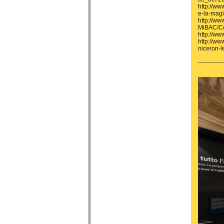
http://ww
e-la-magi
http://ww
MiBAC/Co
http://ww
http://ww
niceron-
-------------