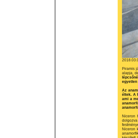
2018.03.
Piramis j
alapja, d
lépcsőné
egyetlen
Az anamo
éltek. A 
ami a me
anamorfó
anamorfóz
Niceron 
dolgozva 
festménye
Niceron 
anamorfi
készítet