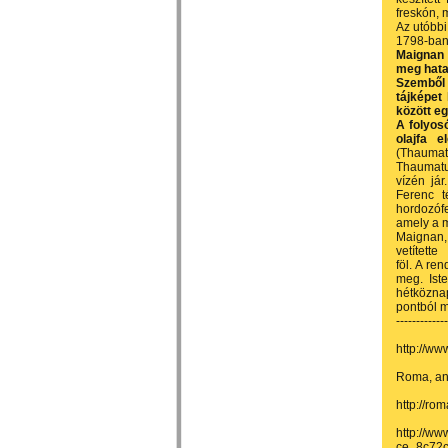
freskón, 
Az utóbbi
1798-ban,
Maignan 1
meg hata
Szemből 
tájképet
között e
A folyosó
olajfa e
(Thaumatu
Thaumatu
vízén já
Ferenc t
hordozófe
amely a 
Maignan, 
vetítette
föl. A re
meg. Iste
hétköznap
pontból m
------------
http://ww
Roma, ana
http://ro
http://ww
ce_8c72c