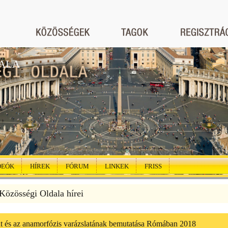
ALA
DEÓK
HÍREK
FÓRUM
LINKEK
FRISS
özösségi Oldala hírei
at és az anamorfózis varázslatának bemutatása Rómában 2018