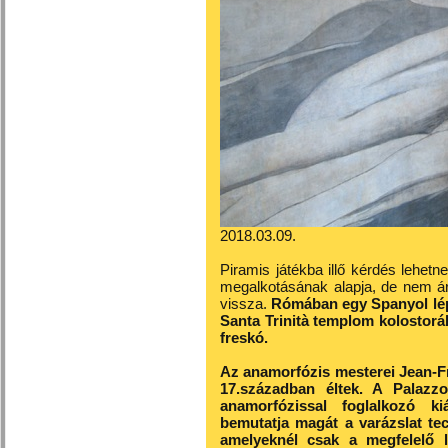
2018.03.09.
Piramis játékba illő kérdés lehet
megalkotásának alapja, de nem ár
vissza.
Rómában egy Spanyol lép
Santa Trinità templom kolostorá
freskó.
Az anamorfózis mesterei Jean-
17.században éltek. A Palazz
anamorfózissal foglalkozó ki
bemutatja magát a varázslat tec
amelyeknél csak a megfelelő l