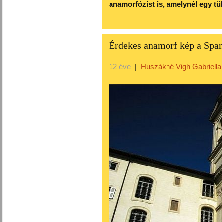
anamorfózist is, amelynél egy tük
Érdekes anamorf kép a Span
12 éve
|
Huszákné Vigh Gabriella