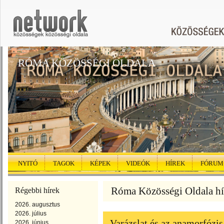
RÓMA KÖZÖSSÉGI OLDALA
NYITÓ
TAGOK
KÉPEK
VIDEÓK
HÍREK
FÓRUM
Róma Közösségi Oldala híre
Régebbi hírek
2026. augusztus
2026. július
Varázslat és az anamorfózis
2026. június