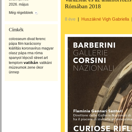
2026. május
Rómában 2018
Még régebbiek
8 éve
|
Huszákné Vigh Gabriella
Címkék
colosseum
divat
ferenc
pápa
film
karácsony
kiállítás
koronavírus
magyar
olasz
pápa
rma
róma
spanyol lépcső
street art
vatikán
templom
vatikáni
múzeumok
zene
ókor
ünnep