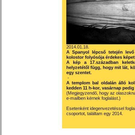
2014.01.18.
A Spanyol lépcső tetején levő
kolostor folyósója érdekes képet 
A kép a 17.században keletk
helyzetétől függ, hogy mit lát, kö
egy szentet.
-
A templom bal oldalán álló kol
kedden 11 h-kor, vasárnap pedig 
(Megjegyzendő, hogy az olaszokna
e-mailben kérnek foglalást.)
Esetenként idegenvezetéssel foglal
csoportot, találtam egy 2014.