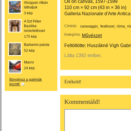
Oil on canvas, 1597-1599
Ahogyan ritkán
110 cm × 92 cm (43 in × 36 in)
láthatjuk
Galleria Nazionale d'Arte Antica
3 kép
A Szt Péter
Bazilika
Címkék:
caravaggio
festészet
róma
ró
ismertetéssel
Kategória:
Művészet
175 kép
Barberini palota
Feltöltötte:
Huszákné Vigh Gabri
52 kép
Látta 1392 ember.
Macro
24 kép
Böngéssz a galériák
Értékeld!
között!
Kommentáld!