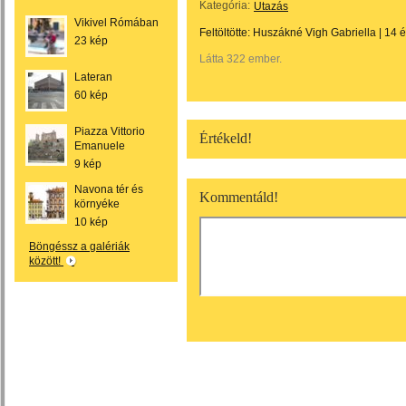
Kategória:
Utazás
Vikivel Rómában
Feltöltötte:
Huszákné Vigh Gabriella
|
14 
23 kép
Látta 322 ember.
Lateran
60 kép
Piazza Vittorio
Értékeld!
Emanuele
9 kép
Navona tér és
Kommentáld!
környéke
10 kép
Böngéssz a galériák
között!