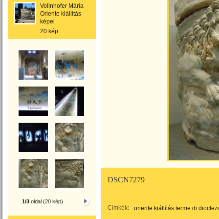
Vollnhofer Mária
Oriente kiállítás
képei
20 kép
DSCN7279
1/3
oldal (20 kép)
Címkék:
oriente kiállítás terme di diocle