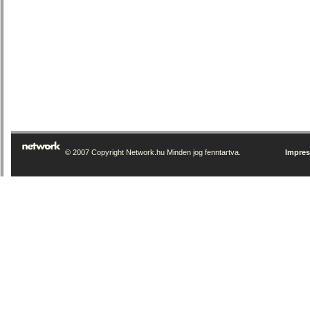
© 2007 Copyright Network.hu Minden jog fenntartva.
Impre