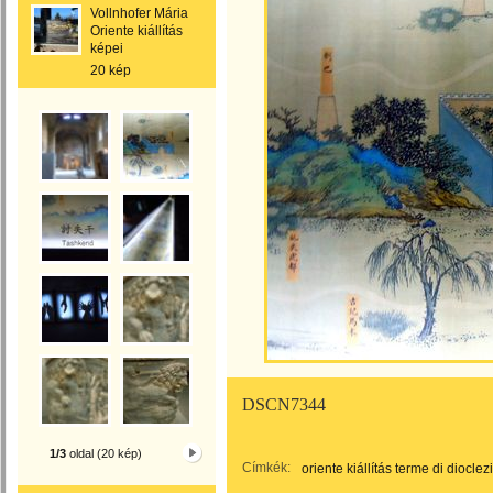
Vollnhofer Mária
Oriente kiállítás
képei
20 kép
DSCN7344
1/3
oldal (20 kép)
Címkék:
oriente kiállítás terme di diocle