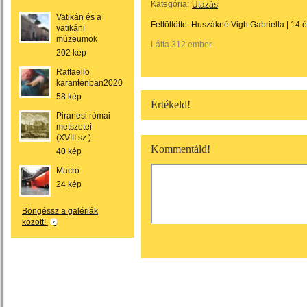
Kategória:
Utazás
Vatikán és a
Feltöltötte:
Huszákné Vigh Gabriella
|
14 
vatikáni
múzeumok
Látta 312 ember.
202 kép
Raffaello
karanténban2020
58 kép
Értékeld!
Piranesi római
metszetei
(XVIII.sz.)
Kommentáld!
40 kép
Macro
24 kép
Böngéssz a galériák
között!