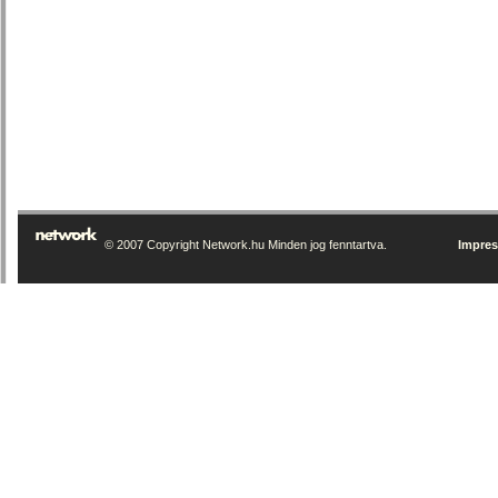
© 2007 Copyright Network.hu Minden jog fenntartva.
Impre