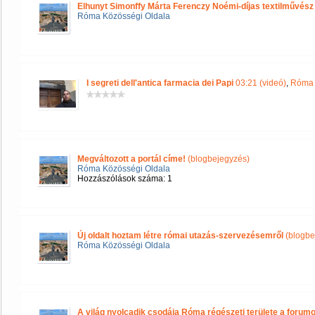
Elhunyt Simonffy Márta Ferenczy Noémi-díjas textilművész
Róma Közösségi Oldala
I segreti dell'antica farmacia dei Papi
03:21 (videó)
,
Róma 
Megváltozott a portál címe!
(blogbejegyzés)
Róma Közösségi Oldala
Hozzászólások száma: 1
Új oldalt hoztam létre római utazás-szervezésemről
(blogbe
Róma Közösségi Oldala
A világ nyolcadik csodája Róma régészeti területe a forum