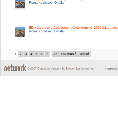
Róma Közösségi Oldala
Élő közvetítés a Colosseumból holdfénynél 2020
(blogbejeg
Róma Közösségi Oldala
1
2
3
4
5
6
7
...
26
következő
utolsó
© 2007 Copyright Network.hu Minden jog fenntartva.
Impress