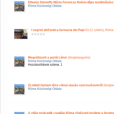
Elhunyt Simonffy Márta Ferenczy Noémi-díjas textilművész
Róma Közösségi Oldala
I segreti dell'antica farmacia dei Papi
03:21 (videó)
,
Róma 
Megváltozott a portál címe!
(blogbejegyzés)
Róma Közösségi Oldala
Hozzászólások száma: 1
Új oldalt hoztam létre római utazás-szervezésemről
(blogbe
Róma Közösségi Oldala
A világ nyolcadik csodája Róma régészeti területe a forum