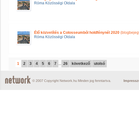
Róma Közösségi Oldala
Élő közvetítés a Colosseumból holdfénynél 2020
(blogbejeg
Róma Közösségi Oldala
1
2
3
4
5
6
7
...
26
következő
utolsó
© 2007 Copyright Network.hu Minden jog fenntartva.
Impress