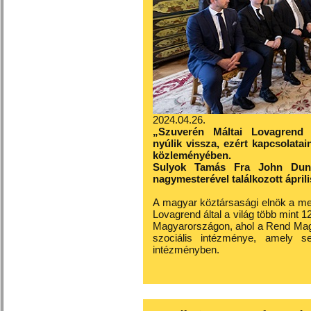
2024.04.26.
„Szuverén Máltai Lovagrend m
nyúlik vissza, ezért kapcsolata
közleményében.
Sulyok Tamás Fra John Dunl
nagymesterével találkozott ápri
A magyar köztársasági elnök a meg
Lovagrend által a világ több mint
Magyarországon, ahol a Rend Mag
szociális intézménye, amely 
intézményben.