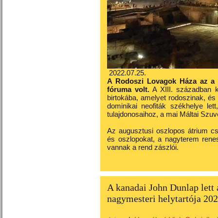
2022.07.25.
A Rodoszi Lovagok Háza az a t
fóruma volt.
A XIII. században k
birtokába, amelyet rodoszinak, és
dominikai neofiták székhelye let
tulajdonosaihoz, a mai Máltai Szuv
Az augusztusi oszlopos átrium cso
és oszlopokat, a nagyterem renes
vannak a rend zászlói.
A kanadai John Dunlap lett
nagymesteri helytartója 20