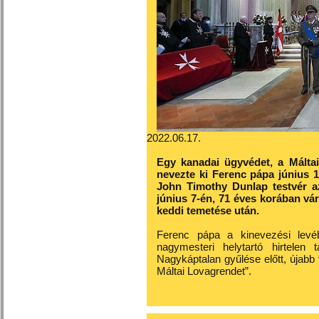
2022.06.17.
Egy kanadai ügyvédet, a Málta
nevezte ki Ferenc pápa június 1
John Timothy Dunlap testvér azo
június 7-én, 71 éves korában vá
keddi temetése után.
Ferenc pápa a kinevezési levéb
nagymesteri helytartó hirtelen
Nagykáptalan gyűlése előtt, újabb
Máltai Lovagrendet”.