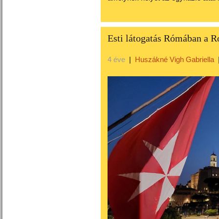
Esti látogatás Rómában a 
4 éve
|
Huszákné Vigh Gabriella