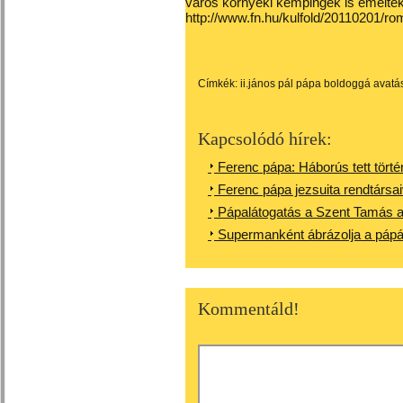
város környéki kempingek is emelték
http://www.fn.hu/kulfold/20110201/r
Címkék:
ii.jános pál pápa boldoggá avatá
Kapcsolódó hírek:
Ferenc pápa: Háborús tett tört
Ferenc pápa jezsuita rendtársai
Pápalátogatás a Szent Tamás ap
Supermanként ábrázolja a pápát 
Kommentáld!