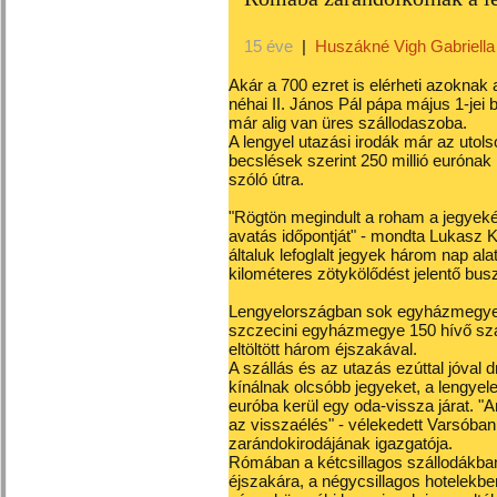
15 éve
|
Huszákné Vigh Gabriella
Akár a 700 ezret is elérheti azoknak
néhai II. János Pál pápa május 1-je
már alig van üres szállodaszoba.
A lengyel utazási irodák már az utols
becslések szerint 250 millió eurónak
szóló útra.
"Rögtön megindult a roham a jegyekér
avatás időpontját" - mondta Lukasz 
általuk lefoglalt jegyek három nap al
kilométeres zötykölődést jelentő bus
Lengyelországban sok egyházmegye m
szczecini egyházmegye 150 hívő sz
eltöltött három éjszakával.
A szállás és az utazás ezúttal jóval 
kínálnak olcsóbb jegyeket, a lengye
euróba kerül egy oda-vissza járat. "A
az visszaélés" - vélekedett Varsóban
zarándokirodájának igazgatója.
Rómában a kétcsillagos szállodákban
éjszakára, a négycsillagos hotelekbe