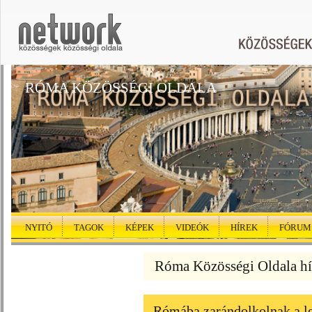
RÓMA KÖZÖSSÉGI OLDALA
NYITÓ
TAGOK
KÉPEK
VIDEÓK
HÍREK
FÓRUM
Róma Közösségi Oldala hí
Rómába zarándolkolnak a l