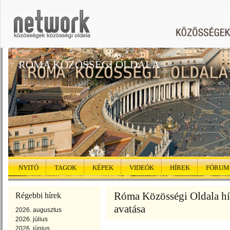
RÓMA KÖZÖSSÉGI OLDALA
NYITÓ
TAGOK
KÉPEK
VIDEÓK
HÍREK
FÓRUM
Róma Közösségi Oldala hír
Régebbi hírek
avatása
2026. augusztus
2026. július
2026. június