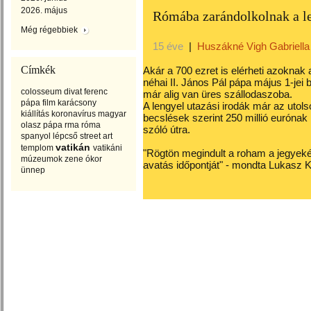
2026. május
Rómába zarándolkolnak a l
Még régebbiek
15 éve
|
Huszákné Vigh Gabriella
Címkék
Akár a 700 ezret is elérheti azoknak
néhai II. János Pál pápa május 1-je
colosseum
divat
ferenc
már alig van üres szállodaszoba.
pápa
film
karácsony
A lengyel utazási irodák már az utols
kiállítás
koronavírus
magyar
becslések szerint 250 millió eurónak
olasz
pápa
rma
róma
szóló útra.
spanyol lépcső
street art
vatikán
templom
vatikáni
"Rögtön megindult a roham a jegyekér
múzeumok
zene
ókor
avatás időpontját" - mondta Lukasz 
ünnep