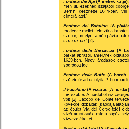
Fontana dei Api
(A méhek kútja).
méh ül, ezeknek szájából csörg
Bernini készítette 1644-ben, VI
címerállatai.)
Fontana del Babuino
(A pávián
medence mellett fekszik a kapatos 
szobor, amelyet a nép páviánnak n
szobroknak” [2].
Fontana della Barcaccia
(A bá
bárkát ábrázol, amelynek oldalából
1629-ben. Nagy áradások esetén 
sodródott ide.
Fontana della Botte
(A hordó k
szüretelőkádba folyik. P. Lombardi 
Il Facchino
(A vízárus [A hordár]
mellszobra. A hordóból víz csörge
volt [2]. Jacopo del Conte tervez
kövekkel dobálták (sapkája alapján
az épület Via del Corso-felöli ol
vizét árusították, míg a pápák hely
vízvezetékeket.
Fontana dei Libri
(A könyvek kútj