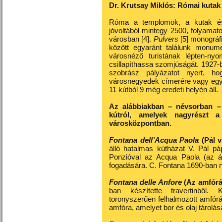
Dr. Krutsay Miklós: Római kutak
Róma a templomok, a kutak és 
jóvoltából mintegy 2500, folyama
városban [4].
Pulvers
[5] monográf
között egyaránt találunk monumen
városnéző turistának lépten-nyo
csillapíthassa szomjúságát. 1927-
szobrász pályázatot nyert, h
városnegyedek címerére vagy egyéb
11 kútból 9 még eredeti helyén áll.
Az alábbiakban – névsorban –
kútról, amelyek nagyrészt a
városközpontban.
Fontana dell’Acqua Paola
(Pál 
álló hatalmas kútházat V. Pál pá
Ponzióval az Acqua Paola (az ált
fogadására. C. Fontana 1690-ban n
Fontana delle Anfore
(Az amfórá
ban készítette travertinből.
toronyszerűen felhalmozott amfór
amfóra, amelyet bor és olaj tárolás