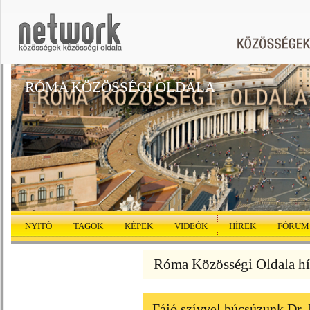
RÓMA KÖZÖSSÉGI OLDALA
NYITÓ
TAGOK
KÉPEK
VIDEÓK
HÍREK
FÓRUM
Róma Közösségi Oldala hí
Fájó szívvel búcsúzunk Dr.