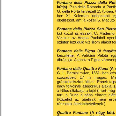
Fontana della Piazza della R
kútja).
P.za della Rotonda. A Pant
G. della Porta tervezett 1575-ben. 
ben XI. Kelemen idehozatott e
obeliszket, ami a közeli S. Macuto 
Fontane della Piazza San Pietr
kút közül az északit C. Maderno (
Vizüket az Acqua Paolából nyerik
szinten lezúduló víz liliom alakot f
Fontana della Pigna
(A fenyőt
készítette. A Vatikáni Palota eg
ábrázolja. A toboz a Pigna városn
Fontana delle Quattro Fiumi
(A 
G. L. Bernini műve, 1651- ben kés
századbeli, 17 m magas, Max
gránitobeliszket állított. Ennek ta
nagy folyóinak allegorikus alakja [
a Nílus eltakarja a fejét (mert mé
tart, a Duna a pápa címere előtt
(Közelről az obeliszk nem érvén
részletek áttekinthetetlenek.)
Quattro Fontane
(A négy kút).