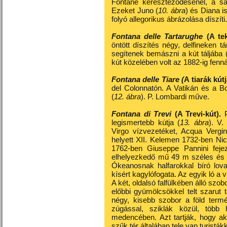
Fontane kereszteződésénél, a sar
Ezeket Juno (
10. ábra
) és Diana i
folyó allegorikus ábrázolása díszíti.
Fontana delle Tartarughe
(A te
öntött díszítés négy, delfineken 
segítenek bemászni a kút táljába 
kút közelében volt az 1882-ig fennál
Fontana delle Tiare (
A tiarák kútj
del Colonnatón. A Vatikán és a Bo
(
12. ábra
). P. Lombardi műve.
Fontana di Trevi
(A Trevi-kút).
P
legismertebb kútja (
13. ábra
). V.
Virgo vízvezetéket, Acqua Verg
helyett XII. Kelemen 1732-ben Nico
1762-ben Giuseppe Pannini fejez
elhelyezkedő mű 49 m széles és 
Ókeanosnak halfarokkal bíró lova
kísért kagylófogata. Az egyik ló a v
A két, oldalsó falfülkében álló szo
előbbi gyümölcsökkel telt szarut t
négy, kisebb szobor a föld termé
zúgással, sziklák közül, több
medencében. Azt tartják, hogy ak
szűk tér általában tele van turistákk