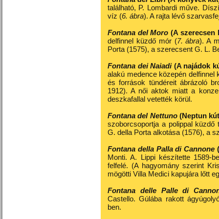
található, P. Lombardi műve. Dísz
víz (
6. ábra
). A rajta lévő szarvas
Fontana del Moro
(A szerecsen k
delfinnel küzdő mór (
7. ábra
). A m
Porta (1575), a szerecsent G. L. Be
Fontana dei Naiadi
(A najádok kú
alakú medence közepén delfinnel kü
és források tündéreit ábrázoló b
1912). A női aktok miatt a konz
deszkafallal vetették körül.
Fontana del Nettuno
(Neptun kút
szoborcsoportja a polippal küzdő t
G. della Porta alkotása (1576), a 
Fontana della Palla di Cannone
Monti. A. Lippi készítette 1589-
felfelé. (A hagyomány szerint Kri
mögötti Villa Medici kapujára lőtt e
Fontana delle Palle di Cann
Castello. Gúlába rakott ágyúgoly
ben.