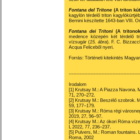
Fontana del Tritone
(A triton kút
kagylón térdelő triton kagylókürtjébő
Bernini készítette 1643-ban VIII. 
Fontana dei Tritoni
(A tritonok
medence közepén két térdelő trit
vízsugár (
15. ábra
). F. C. Bizzacc
Acqua Feliceből nyeri.
Forrás: Történeti kitekintés Magya
---------------------------------------------
Irodalom
[1] Krutsay M.: A Piazza Navona. 
71, 270–272.
[2] Krutsay M.: Beszélő szobrok.
59, 177–179.
[3] Krutsay M.: Róma régi városne
2019, 27, 96–97.
[4] Krutsay M.: Az ókori Róma ví
L 2022, 77, 236–237.
[5] Pulvers, M.: Roman fountains. L
Roma, 2002