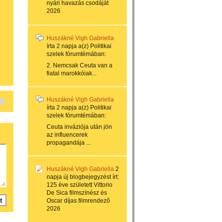
nyári havazás csodáját
2026
Huszákné Vigh Gabriella
írta
2 napja
a(z)
Politikai
szelek
fórumtémában:
2. Nemcsak Ceuta van a
fiatal marokkóiak...
Huszákné Vigh Gabriella
írta
2 napja
a(z)
Politikai
szelek
fórumtémában:
Ceuta inváziója után jön
az influencerek
propagandája ...
Huszákné Vigh Gabriella
2
napja
új blogbejegyzést írt:
125 éve született Vittorio
De Sica filmszínész és
Oscar díjas filmrendező
2026