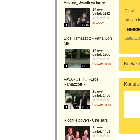
Andrea_Bocelli és lánya
14 éve
Címkék:
Látták:1142
Kategóri
artcopy
05:16
Feltöltöt
Eros Ramazzotti - Parla Con
Látta 11
Me
14 éve
Látták:1900
Értékeld
huszaknevighgabriella
03:47
PAVAROTTI .....-Eros
Kommen
Ramazzotti -
15 éve
Látták:1460
huszaknevighgabriella
04:42
Ricchi e poveri - Che sara
15 éve
Látták:4451