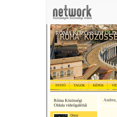
RÓMA KÖZÖSSÉGI OLD
NYITÓ
TAGOK
KÉPEK
VI
Andrea_
Róma Közösségi
Oldala videógalériái
Olasz