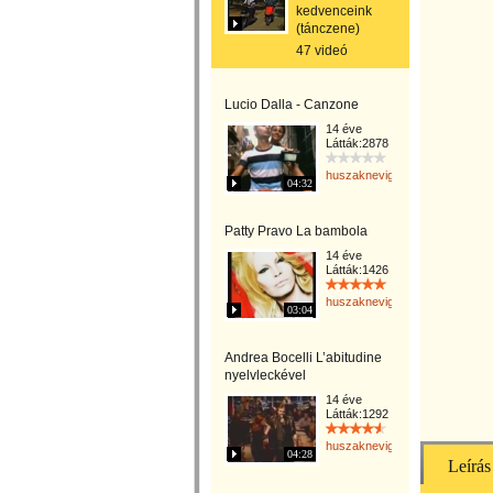
kedvenceink
(tánczene)
47 videó
Lucio Dalla - Canzone
14 éve
Látták:2878
huszaknevighgabriella
04:32
Patty Pravo La bambola
14 éve
Látták:1426
huszaknevighgabriella
03:04
Andrea Bocelli L’abitudine
nyelvleckével
14 éve
Látták:1292
huszaknevighgabriella
04:28
Leírás