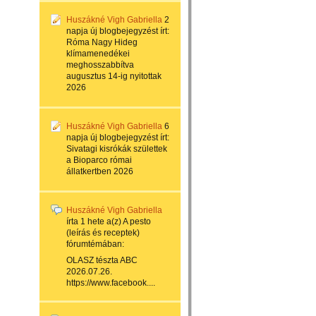
Huszákné Vigh Gabriella
2
napja
új blogbejegyzést írt:
Róma Nagy Hideg
klímamenedékei
meghosszabbítva
augusztus 14-ig nyitottak
2026
Huszákné Vigh Gabriella
6
napja
új blogbejegyzést írt:
Sivatagi kisrókák születtek
a Bioparco római
állatkertben 2026
Huszákné Vigh Gabriella
írta
1 hete
a(z)
A pesto
(leírás és receptek)
fórumtémában:
OLASZ tészta ABC
2026.07.26.
https://www.facebook....