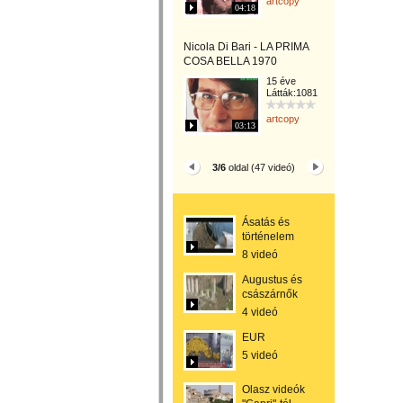
artcopy
04:18
Nicola Di Bari - LA PRIMA
COSA BELLA 1970
15 éve
Látták:1081
artcopy
03:13
3/6
oldal (47 videó)
Ásatás és
történelem
8 videó
Augustus és
császárnők
4 videó
EUR
5 videó
Olasz videók