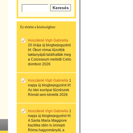
Ez történt a közösségben:
Huszákné Vigh Gabriella
20 órája
új blogbejegyzést
írt:
Ókori római tűzoltók
laktanyáját találhatták meg
a Colosseum melletti Celio
dombon 2026
Huszákné Vigh Gabriella
1
napja
új blogbejegyzést írt:
Az idei európai tűzvészek
Rómát sem kímélik 2026
Huszákné Vigh Gabriella
1
napja
új blogbejegyzést írt:
A Santa Maria Maggiore
bazilika idén is ünnepli
Róma hagyományát, a