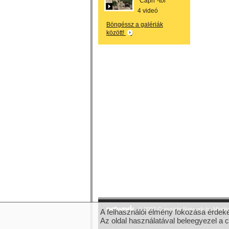
"Capri"-tól
4 videó
Böngéssz a galériák
között!
© 2007 Copyright Network.hu Minden 
A felhasználói élmény fokozása érdeké
Az oldal használatával beleegyezel a 