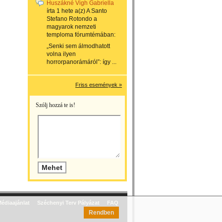
Huszákné Vigh Gabriella
írta
1 hete
a(z)
A Santo
Stefano Rotondo a
magyarok nemzeti
temploma
fórumtémában:
„Senki sem álmodhatott
volna ilyen
horrorpanorámáról”: így ...
Friss események »
Szólj hozzá te is!
édiaajánlat
Széchenyi Terv Pályázat
FAQ
Rendben