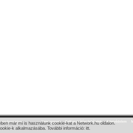
jog fenntartva.
Impresszum
Felhasználási feltételek
Adatvédelem
M
ben már mi is használunk cookie-kat a Network.hu oldalon.
cookie-k alkalmazásába. További információ:
itt
.