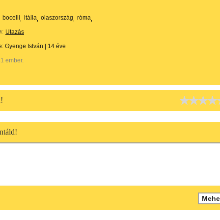
bocelli
itália
olaszország
róma
a:
Utazás
te:
Gyenge István
|
14 éve
41 ember.
!
táld!