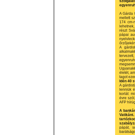
szolgála
egyenruh
A Gárda t
mellett s
174 cm-né
lehetnek,
részt Svá
pápai au
nyelvleck
őrzőjekén
A gárdis
alkalmak
tervezet
egyenru
megsemmis
Ugyanakk
életét, a
tagot eze
Idén 40 s
A gárdist
lenniük é
korlát: m
évre szól
AFP hírüg
A bankár
Vatikánt
tartózko
szabályz
pápát, s
barátság