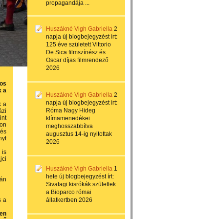
propagandája ...
Huszákné Vigh Gabriella
2
napja
új blogbejegyzést írt:
125 éve született Vittorio
De Sica filmszínész és
Oscar díjas filmrendező
2026
os
k a
Huszákné Vigh Gabriella
2
napja
új blogbejegyzést írt:
k a
Róma Nagy Hideg
ázi
int
klímamenedékei
gon
meghosszabbítva
 és
augusztus 14-ig nyitottak
nyt
2026
 is
jci
Huszákné Vigh Gabriella
1
hete
új blogbejegyzést írt:
rán
Sivatagi kisrókák születtek
a Bioparco római
s a
állatkertben 2026
ben