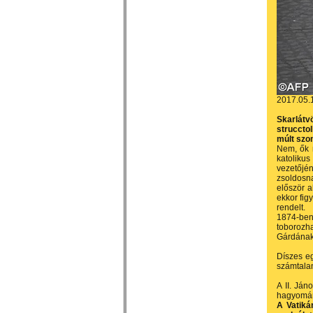
2017.05.
Skarlát
strucctol
múlt szo
Nem, ők 
katolikus
vezetőjén
zsoldosn
először a
ekkor fig
rendelt.
1874-ben
toborozha
Gárdának
Díszes eg
számtalan
A II. Ján
hagyomány
A Vatiká