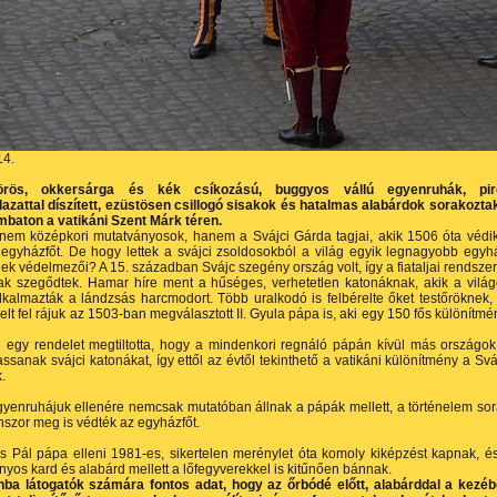
14.
vörös, okkersárga és kék csíkozású, buggyos vállú egyenruhák, pir
lazattal díszített, ezüstösen csillogó sisakok és hatalmas alabárdok sorakozta
mbaton a vatikáni Szent Márk téren.
nem középkori mutatványosok, hanem a Svájci Gárda tagjai, akik 1506 óta védi
 egyházfőt. De hogy lettek a svájci zsoldosokból a világ egyik legnagyobb egyh
ek védelmezői? A 15. században Svájc szegény ország volt, így a fiataljai rendszer
ak szegődtek. Hamar híre ment a hűséges, verhetetlen katonáknak, akik a vilá
lkalmazták a lándzsás harcmodort. Több uralkodó is felbérelte őket testőröknek,
yelt fel rájuk az 1503-ban megválasztott II. Gyula pápa is, aki egy 150 fős különítmé
 egy rendelet megtiltotta, hogy a mindenkori regnáló pápán kívül más országok
ssanak svájci katonákat, így ettől az évtől tekinthető a vatikáni különítmény a Svá
.
yenruhájuk ellenére nemcsak mutatóban állnak a pápák mellett, a történelem so
szor meg is védték az egyházfőt.
os Pál pápa elleni 1981-es, sikertelen merénylet óta komoly kiképzést kapnak, é
os kard és alabárd mellett a lőfegyverekkel is kitűnően­ bánnak.
nba látogatók számára fontos adat, hogy az őrbódé előtt, alabárddal a kezé