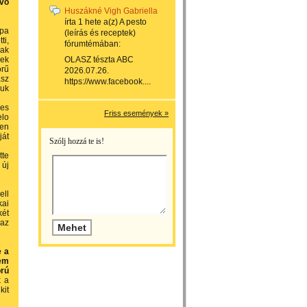
evő
Huszákné Vigh Gabriella
írta
1 hete
a(z)
A pesto
ápa
(leírás és receptek)
ti,
fórumtémában:
iak
nek
OLASZ tészta ABC
örű
2026.07.26.
asz
https://www.facebook....
puk
ges
Friss események »
elo
den
át
Szólj hozzá te is!
tte
 új
ell
kai
két
 az
e a
nem
orú
k a
kit