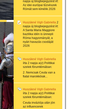
napja
új blogbejegyzést írt:
Az idei európai tűzvészek
Rómát sem kímélik 2026
Huszákné Vigh Gabriella
2
napja
új blogbejegyzést írt:
A Santa Maria Maggiore
bazilika idén is ünnepli
Róma hagyományát, a
nyári havazás csodáját
2026
Huszákné Vigh Gabriella
írta
2 napja
a(z)
Politikai
szelek
fórumtémában:
2. Nemcsak Ceuta van a
fiatal marokkóiak...
Huszákné Vigh Gabriella
írta
2 napja
a(z)
Politikai
szelek
fórumtémában:
Ceuta inváziója után jön
az influencerek