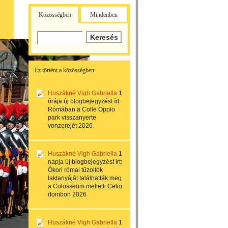
Közösségben
Mindenben
Ez történt a közösségben:
Huszákné Vigh Gabriella
1
órája
új blogbejegyzést írt:
Rómában a Colle Oppio
park visszanyerte
vonzerejét 2026
Huszákné Vigh Gabriella
1
napja
új blogbejegyzést írt:
Ókori római tűzoltók
laktanyáját találhatták meg
a Colosseum melletti Celio
dombon 2026
Huszákné Vigh Gabriella
1