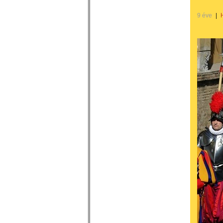
9 éve
|