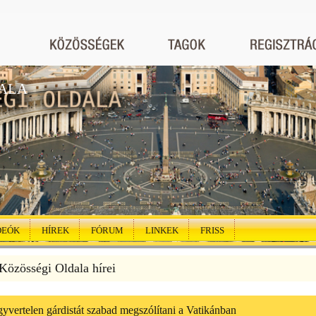
ALA
DEÓK
HÍREK
FÓRUM
LINKEK
FRISS
özösségi Oldala hírei
yvertelen gárdistát szabad megszólítani a Vatikánban