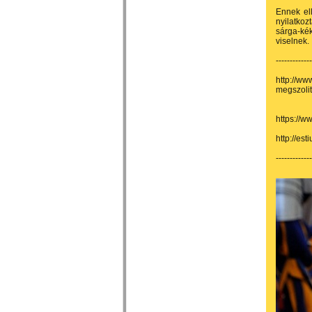
Ennek el
nyilatkoz
sárga-kék
viselnek.
------------
http://ww
megszoli
https://
http://es
-------------