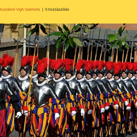
Huszákné Vigh Gabriella
|
0 hozzászólás