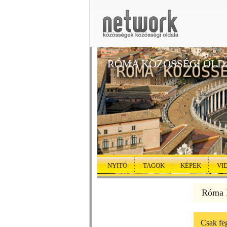
RÓMA KÖZÖSSÉGI OLD
NYITÓ
TAGOK
KÉPEK
VI
Róma K
Csak feg