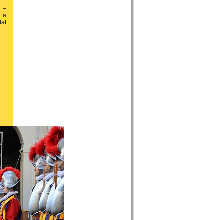
a –
k a
lat