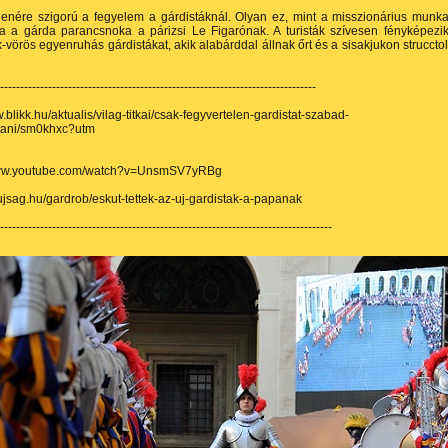
lenére szigorú a fegyelem a gárdistáknál. Olyan ez, mint a misszionárius munk
ta a gárda parancsnoka a párizsi Le Figarónak. A turisták szívesen fényképezi
-vörös egyenruhás gárdistákat, akik alabárddal állnak őrt és a sisakjukon strucctol
--------------------------------------------------------------------------------
w.blikk.hu/aktualis/vilag-titkai/csak-fegyvertelen-gardistat-szabad-
tani/sm0khxc?utm
www.youtube.com/watch?v=UnsmSV7yRBg
tiujsag.hu/gardrob/eskut-tettek-az-uj-gardistak-a-papanak
-----------------------------------------------------------------------------------