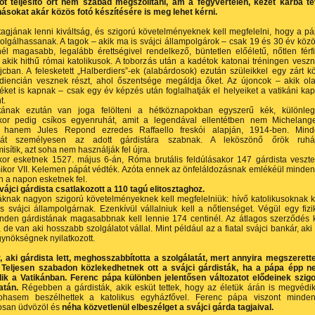
tot teljesítő őrt nem szabad megszólítani, ám a fegyvertelen, kezét karba t
ásokat akár közös fotó készítésére is meg lehet kérni.
agjának lenni kiváltság, és szigorú követelményeknek kell megfelelni, hogy a p
zolgálhassanak. A tagok – akik ma is svájci állampolgárok – csak 19 és 30 év közöt
l magasabb, legalább érettségivel rendelkező, büntetlen előéletű, nőtlen férf
 akik hithű római katolikusok. A toborzás után a kadétok katonai tréningen vesz
jcban. A felesketett „Halberdiers”-ek (alabárdosok) ezután szüleikkel egy zárt k
diencián vesznek részt, ahol őszentsége megáldja őket. Az újoncok – akik ol
éket is kapnak – csak egy év képzés után foglalhatják el helyeiket a vatikáni ka
t.
tának ezután van joga felölteni a hétközna­pokban egyszerű kék, különle
kor pedig csíkos egyenruhát, amit a legendával ellentétben nem Michel­ang
t, hanem Jules Repond ezredes Raffaello freskói alapján, 1914-ben. Min
hát személyesen az adott gárdistára szabnak. A leköszönő őrök ruháj
ítik, azt soha nem használják fel újra.
or esketnek 1527. május 6-án, Róma brutális feldúlásakor 147 gárdista veszte
mikor VII. Kelemen pápát védték. Azóta ennek az önfeláldozásnak emlékéül minden
n a napon esketnek fel.
vájci gárdista csatlakozott a 110 tagú elitosztaghoz.
áknak nagyon szigorú követelményeknek kell megfelelniük: hívő katolikusoknak k
s svájci állampolgárnak. Ezenkívül vállalniuk kell a nőtlenséget. Végül egy fizi
inden gárdistának magasabbnak kell lennie 174 centinél. Az átlagos szerződés 
, de van aki hosszabb szolgálatot vállal. Mint például az a fiatal svájci bankár, aki
ynökségnek nyilatkozott.
, aki gárdista lett, meghosszabbította a szolgálatát, mert annyira megszerett
. Teljesen szabadon közlekedhetnek ott a svájci gárdisták, ha a pápa épp 
dik a Vatikánban. Ferenc pápa különben jelentősen változatot elődeinek szig
atán.
Régebben a gárdisták, akik esküt tettek, hogy az életük árán is megvédi
ohasem beszélhettek a katolikus egyházfővel. Ferenc pápa viszont minden
osan üdvözöl és
néha közvetlenül elbeszélget a svájci gárda tagjaival.