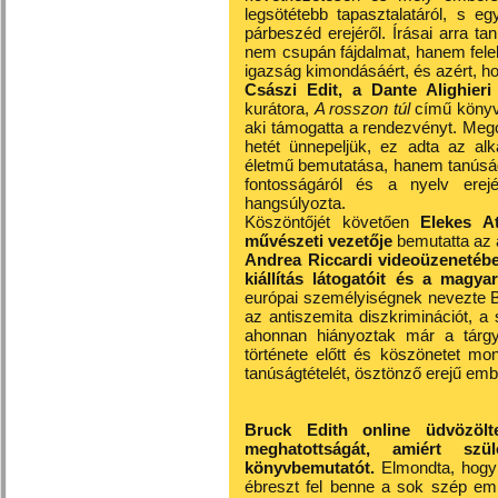
legsötétebb tapasztalatáról, s e
párbeszéd erejéről. Írásai arra t
nem csupán fájdalmat, hanem felel
igazság kimondásáért, és azért, h
Császi Edit, a Dante Alighier
kurátora,
A rosszon túl
című könyv 
aki támogatta a rendezvényt. Mego
hetét ünnepeljük, ez adta az al
életmű bemutatása, hanem tanúság
fontosságáról és a nyelv erej
hangsúlyozta.
Köszöntőjét követően
Elekes A
művészeti vezetője
bemutatta az á
Andrea Riccardi videoüzenetében
kiállítás látogatóit és a magy
európai személyiségnek nevezte Br
az antiszemita diszkriminációt, a
ahonnan hiányoztak már a tárgya
története előtt és köszönetet mo
tanúságtételét, ösztönző erejű emb
Bruck Edith online üdvözölte
meghatottságát, amiért szül
könyvbemutatót.
Elmondta, hogy
ébreszt fel benne a sok szép emlé