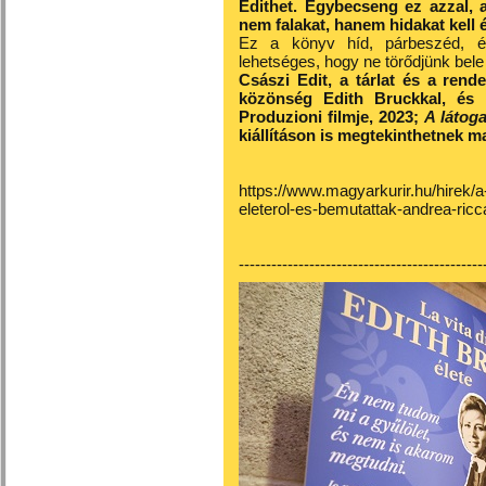
Edithet. Egybecseng ez azzal, 
nem falakat, hanem hidakat kell é
Ez a könyv híd, párbeszéd, ék
lehetséges, hogy ne törődjünk bele
Császi Edit, a tárlat és a rend
közönség Edith Bruckkal, és r
Produzioni filmje, 2023;
A látog
kiállításon is megtekinthetnek m
https://www.magyarkurir.hu/hirek/a-r
eleterol-es-bemutattak-andrea-ricca
---------------------------------------------