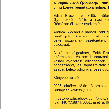
A Vigilia kiadó újdonsága Edith
című könyv, bemutatója holnap 1
Edith Bruck író, költő, műford
Gyermekként átélte a náci konc
Rómában él, olasz nyelven ír.
Andrea Riccardi a háború utáni ge
Sant’Egidio közösség alapító
békemissziójának vezetőjekén
valóságát.
A két beszélgetőtárs, Edith Bru
származnak, és nem is tartoznak 
vallási gyökereik különbözőek
gonoszságot, és tapasztalataik
szabad beletörődnünk a rossz győ
Könyvbemutató:
2025. október 13-án 18 órától a
Budapest Reviczky u. 1.)
https://www.facebook.com/photo/?
fbid=1407598874709615&set=a.4