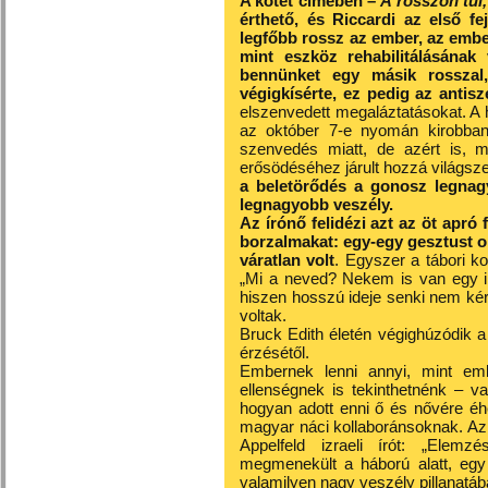
A kötet címében –
A rosszon túl,
érthető, és Riccardi az első f
legfőbb rossz az ember, az embe
mint eszköz rehabilitálásának 
bennünket egy másik rosszal,
végigkísérte, ez pedig az antis
elszenvedett megaláztatásokat. A háb
az október 7-e nyomán kirobbant
szenvedés miatt, de azért is, me
erősödéséhez járult hozzá világsze
a beletörődés a gonosz legnag
legnagyobb veszély.
Az írónő felidézi azt az öt apró 
borzalmakat: egy-egy gesztust ol
váratlan volt
. Egyszer a tábori 
„Mi a neved? Nekem is van egy il
hiszen hosszú ideje senki nem ké
voltak.
Bruck Edith életén végighúzódik a
érzésétől.
Embernek lenni annyi, mint embe
ellenségnek is tekinthetnénk – val
hogyan adott enni ő és nővére éh
magyar náci kollaboránsoknak. Az
Appelfeld izraeli írót: „Ele
megmenekült a háború alatt, egy 
valamilyen nagy veszély pillanatába