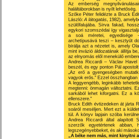
Az emberség megnyilvánulásai
haláltáborokban is nyílt lehetőség.
Szőke Péter felidézte a Bruck Ed
László:
A látogatás
, 1982), amelyb
szülőfalujába. Sírva fakad, hoss
egykori szomszédai így vigasztaljá
a soá méretei, egyedisége 
archetípusává teszi – kesztyűt d
bírálja azt a nézetet is, amely 
mint invázió áldozatának állítja b
az elnyomás elől menekülő ember
Andrea Riccardi – Václav Havel 
beszél, és egy ponton Pál apostolt i
„Az erő a gyengeségben mutatk
vagyok erős.” Ezzel összhangban i
A leggyengébb, leginkább tehetet
megtenni: önmagán változtatni. E
sarkából lehet kiforgatni. Ez a k
ellenszere.”
Bruck Edith évtizedeken át járta
soáról meséljen. Mert ezt a külde
túl. A könyv lapjain szóba kerül
Andrea Riccardi által alapított 
szerzők egyetértenek abban, 
legszegényebbeket, és aki másokon
„A béke nem más, mint kinyitni a