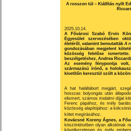
A rosszon túl – Kiállítás nyílt 
Riccard
2025.10.14.
A Fővárosi Szabó Ervin Köny
Egyesület szervezésében októ
életéről, valamint bemutatták
A r
gondozásában megjelent kötetét
közösség felelőse ismertette
beszélgetéshez, Andrea Riccardi
Az esemény fénypontja volt
származású írónő, a holokauszt
kivetítőn keresztül szólt a köz
A hat haláltábort megjárt, szeg
hosszas bolyongás után állapodot
elismert, számos irodalmi díjjal kit
Ferenc pápához, és mély barátsá
közösség alapítójához: a kölcsönös
.
kötet megírásához
Kovácsné Koreny Ágnes, a Fővá
köszöntésében olyan alkotónak ne
következetesen és mély embersé