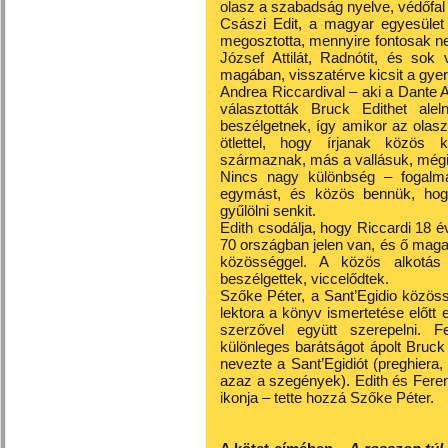
olasz a szabadság nyelve, védőfal
Császi Edit, a magyar egyesület 
megosztotta, mennyire fontosak ne
József Attilát, Radnótit, és sok
magában, visszatérve kicsit a gye
Andrea Riccardival – aki a Dante Al
választották Bruck Edithet ale
beszélgetnek, így amikor az olasz t
ötlettel, hogy írjanak közös 
származnak, más a vallásuk, mégi
Nincs nagy különbség – fogalma
egymást, és közös bennük, hog
gyűlölni senkit.
Edith csodálja, hogy Riccardi 18 
70 országban jelen van, és ő maga
közösséggel. A közös alkotás 
beszélgettek, viccelődtek.
Szőke Péter, a Sant’Egidio közössé
lektora a könyv ismertetése előtt 
szerzővel együtt szerepelni. Fe
különleges barátságot ápolt Bruck
nevezte a Sant’Egidiót (preghiera
azaz a szegények). Edith és Fere
ikonja – tette hozzá Szőke Péter.