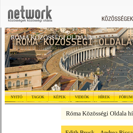
RÓMA KÖZÖSSÉGI OLDALA
NYITÓ
TAGOK
KÉPEK
VIDEÓK
HÍREK
FÓRUM
Róma Közösségi Oldala hí
Edith Bruck – Andrea Riccar