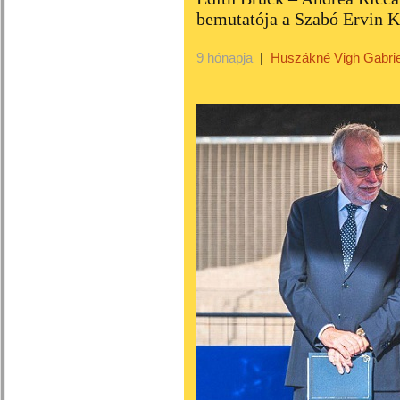
bemutatója a Szabó Ervin 
9 hónapja
|
Huszákné Vigh Gabrie