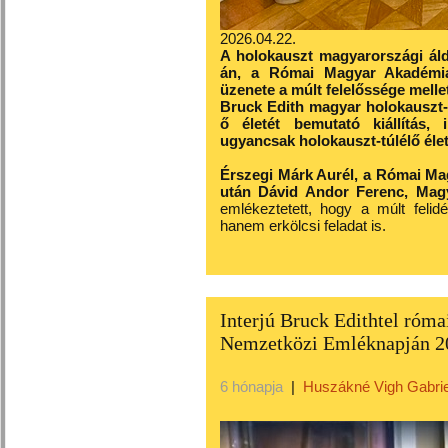
2026.04.22.
A holokauszt magyarországi áldo
án, a Római Magyar Akadémia
üzenete a múlt felelőssége mellet
Bruck Edith magyar holokauszt-t
ő életét bemutató kiállítás, 
ugyancsak holokauszt-túlélő éle
Érszegi Márk Aurél, a Római Ma
után Dávid Andor Ferenc, Magy
emlékeztetett, hogy a múlt felid
hanem erkölcsi feladat is.
Interjú Bruck Edithtel róma
Nemzetközi Emléknapján 2
6 hónapja
|
Huszákné Vigh Gabrie