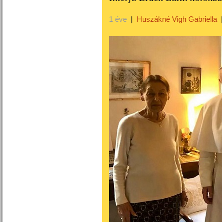
1 éve
|
Huszákné Vigh Gabriella