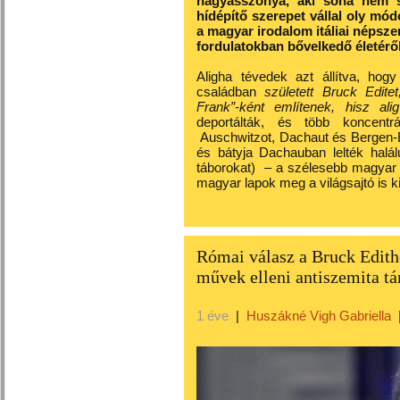
nagyasszonya, aki soha nem s
hídépítő szerepet vállal oly mód
a magyar irodalom itáliai népszer
fordulatokban bővelkedő életéről
Aligha tévedek azt állítva, ho
családban
született Bruck Edite
Frank”-ként említenek, hisz a
deportálták, és több koncentr
Auschwitzot, Dachaut és Bergen-B
és bátyja Dachauban lelték halál
táborokat) – a szélesebb magyar
magyar lapok meg a világsajtó is k
Római válasz a Bruck Edithet
művek elleni antiszemita t
1 éve
|
Huszákné Vigh Gabriella