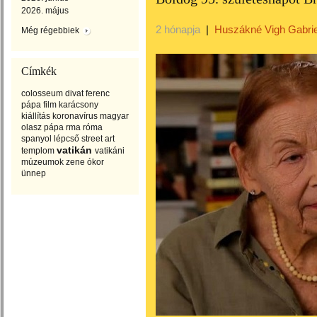
2026. május
2 hónapja
|
Huszákné Vigh Gabrie
Még régebbiek
Címkék
colosseum
divat
ferenc
pápa
film
karácsony
kiállítás
koronavírus
magyar
olasz
pápa
rma
róma
spanyol lépcső
street art
vatikán
templom
vatikáni
múzeumok
zene
ókor
ünnep