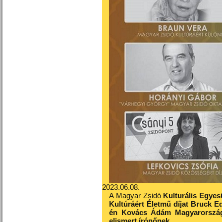
2023.06.08.
A Magyar Zsidó
Kulturális Egyes
Kultúráért Életmű díjat Bruck Ed
én Kovács Ádám Magyarország 
elismert írónőnek.