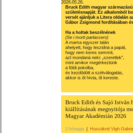
2026.05.26.
Bruck Edith magyar származású o
születésnapját. Ez alkalomból b
versét ajánljuk a Litera oldalán 
Gábor Zsigmond fordításában és
Ha a holtak beszélnének
(Se i morti parlassero)
A mama egyszer talán
ahelyett, hogy leszidná a papát,
hogy nem keres semmit,
azt mondaná neki: „szeretlek”,
mint amikor megérkeztünk
a földi pokolba,
és kezdődött a szétválogatás,
akkor is őt hívta, őt kereste.
Bruck Edith és Sajó István 
kiállításának megnyitója 
Magyar Akadémián 2026
3 hónapja
|
Huszákné Vigh Gabrie