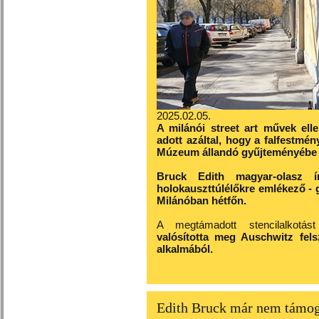
2025.02.05.
A milánói street art művek ell
adott azáltal, hogy a falfestmé
Múzeum állandó gyűjteményébe 
Bruck Edith magyar-olasz 
holokauszttúlélőkre emlékező - g
Milánóban hétfőn.
A megtámadott stencilalkotá
valósította meg Auschwitz fels
alkalmából.
Edith Bruck már nem támoga