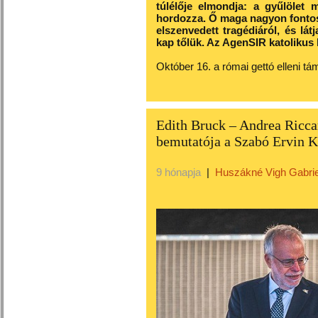
túlélője elmondja: a gyűlölet 
hordozza. Ő maga nagyon fontosn
elszenvedett tragédiáról, és lát
kap tőlük. Az AgenSIR katolikus
Október 16. a római gettó elleni t
Edith Bruck – Andrea Riccar
bemutatója a Szabó Ervin 
9 hónapja
|
Huszákné Vigh Gabrie