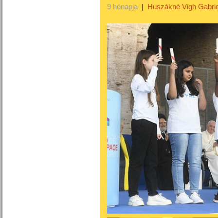
9 hónapja
|
Huszákné Vigh Gabrie