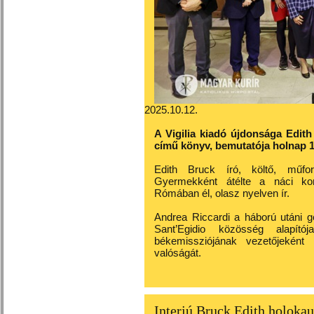
2025.10.12.
A Vigilia kiadó újdonsága Edith
című könyv, bemutatója holnap 1
Edith Bruck író, költő, műford
Gyermekként átélte a náci konc
Rómában él, olasz nyelven ír.
Andrea Riccardi a háború utáni ge
Sant’Egidio közösség alapító
békemissziójának vezetőjekén
valóságát.
Interjú Bruck Edith holokau