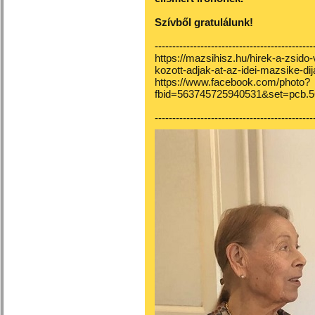
Szívből gratulálunk!
---------------------------------------------
https://mazsihisz.hu/hirek-a-zsido-
kozott-adjak-at-az-idei-mazsike-di
https://www.facebook.com/photo?
fbid=563745725940531&set=pcb.
---------------------------------------------