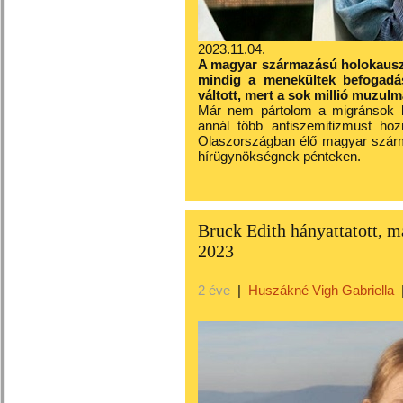
2023.11.04.
A magyar származású holokauszt 
mindig a menekültek befogadás
váltott, mert a sok millió muzulm
Már nem pártolom a migránsok b
annál több antiszemitizmust ho
Olaszországban élő magyar szárm
hírügynökségnek pénteken.
Bruck Edith hányattatott, ma
2023
2 éve
|
Huszákné Vigh Gabriella