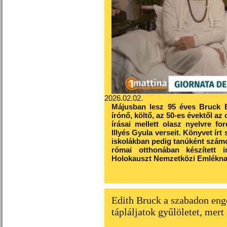
2026.02.02.
Májusban lesz 95 éves Bruck E
írónő, költő, az 50-es évektől az 
írásai mellett olasz nyelvre for
Illyés Gyula verseit. Könyvet írt
iskolákban pedig tanúként számol
római otthonában készített i
Holokauszt Nemzetközi Emlékna
Edith Bruck a szabadon eng
tápláljatok gyűlöletet, mer