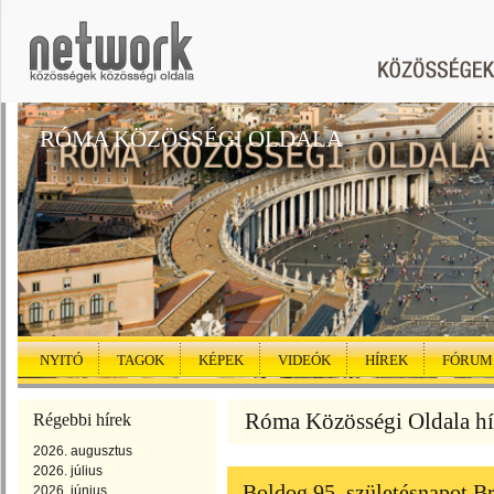
RÓMA KÖZÖSSÉGI OLDALA
NYITÓ
TAGOK
KÉPEK
VIDEÓK
HÍREK
FÓRUM
Róma Közösségi Oldala hír
Régebbi hírek
2026. augusztus
2026. július
Boldog 95. születésnapot B
2026. június