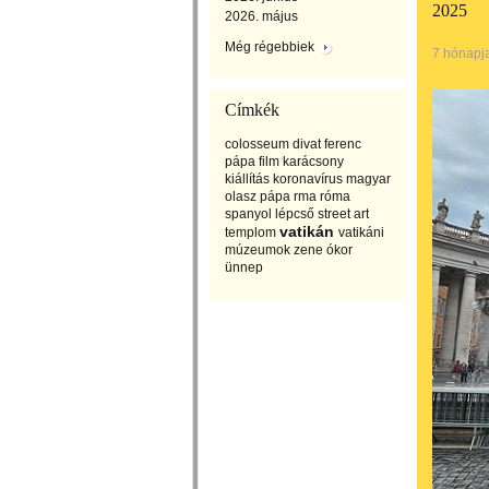
2025
2026. május
Még régebbiek
7 hónapj
Címkék
colosseum
divat
ferenc
pápa
film
karácsony
kiállítás
koronavírus
magyar
olasz
pápa
rma
róma
spanyol lépcső
street art
vatikán
templom
vatikáni
múzeumok
zene
ókor
ünnep