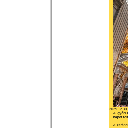
2025.12.30.
A győri 
napot tö
A zaránd