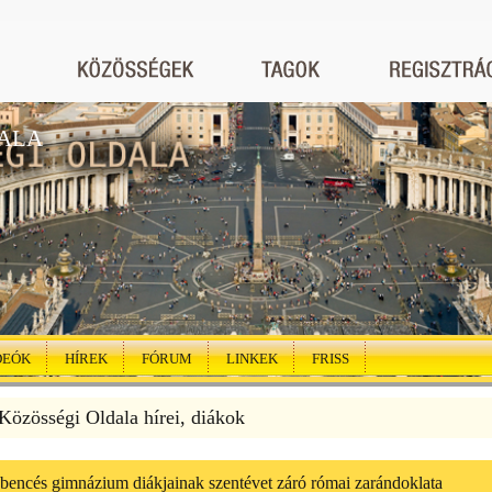
ALA
DEÓK
HÍREK
FÓRUM
LINKEK
FRISS
özösségi Oldala hírei, diákok
 bencés gimnázium diákjainak szentévet záró római zarándoklata