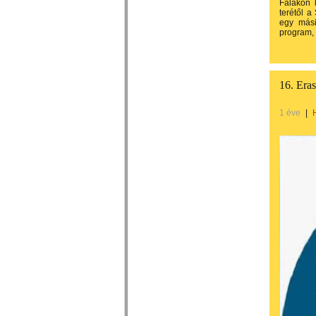
Falakon 
terétől a
egy mási
program, 
16. Era
1 éve
|