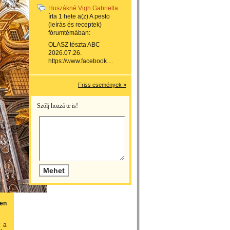
Huszákné Vigh Gabriella
írta
1 hete
a(z)
A pesto
(leírás és receptek)
fórumtémában:
OLASZ tészta ABC
2026.07.26.
https://www.facebook....
Friss események »
Szólj hozzá te is!
len
t a