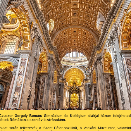
Czuczor Gergely Bencés Gimnázium és Kollégium diákjai három felejthetet
ltöttek Rómában a szentév lezárásaként.
oklat során felkeresték a Szent Péter-bazilikát, a Vatikáni Múzeumot, valamin