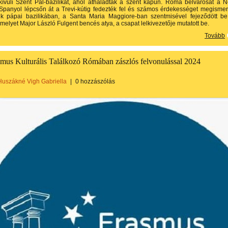
kívüli Szent Pál-bazilikát, ahol áthaladtak a szent kapun. Róma belvárosát a 
 Spanyol lépcsőn át a Trevi-kútig fedezték fel és számos érdekességet megisme
k pápai bazilikában, a Santa Maria Maggiore-ban szentmisével fejeződött b
melyet Major László Fulgent bencés atya, a csapat lelkivezetője mutatott be.
Tovább
smus Kulturális Találkozó Rómában zászlós felvonulással 2024
Huszákné Vigh Gabriella
|
0 hozzászólás