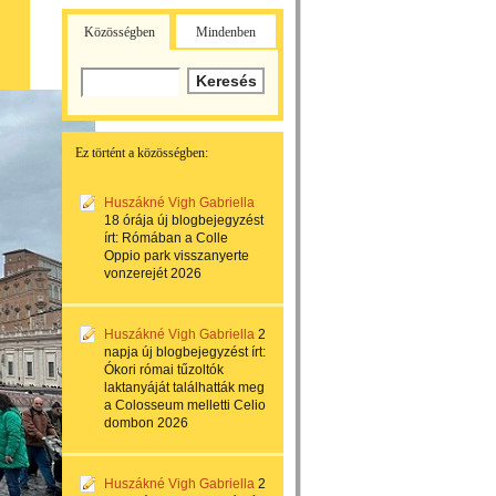
Közösségben
Mindenben
Ez történt a közösségben:
Huszákné Vigh Gabriella
18 órája
új blogbejegyzést
írt:
Rómában a Colle
Oppio park visszanyerte
vonzerejét 2026
Huszákné Vigh Gabriella
2
napja
új blogbejegyzést írt:
Ókori római tűzoltók
laktanyáját találhatták meg
a Colosseum melletti Celio
dombon 2026
Huszákné Vigh Gabriella
2