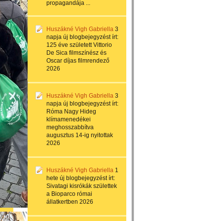
propagandája ...
Huszákné Vigh Gabriella
3
napja
új blogbejegyzést írt:
125 éve született Vittorio
De Sica filmszínész és
Oscar díjas filmrendező
2026
Huszákné Vigh Gabriella
3
napja
új blogbejegyzést írt:
Róma Nagy Hideg
klímamenedékei
meghosszabbítva
augusztus 14-ig nyitottak
2026
Huszákné Vigh Gabriella
1
hete
új blogbejegyzést írt:
Sivatagi kisrókák születtek
a Bioparco római
állatkertben 2026