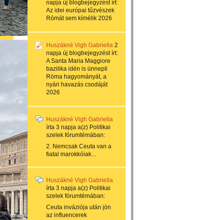
napja
új blogbejegyzést írt:
Az idei európai tűzvészek
Rómát sem kímélik 2026
Huszákné Vigh Gabriella
2
napja
új blogbejegyzést írt:
A Santa Maria Maggiore
bazilika idén is ünnepli
Róma hagyományát, a
nyári havazás csodáját
2026
Huszákné Vigh Gabriella
írta
3 napja
a(z)
Politikai
szelek
fórumtémában:
2. Nemcsak Ceuta van a
fiatal marokkóiak...
Huszákné Vigh Gabriella
írta
3 napja
a(z)
Politikai
szelek
fórumtémában:
Ceuta inváziója után jön
az influencerek