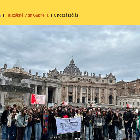
a
|
Huszákné Vigh Gabriella
|
0 hozzászólás