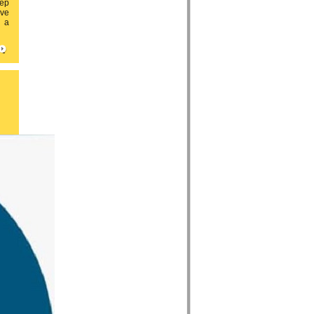
Nép
rve
e a