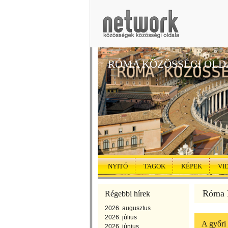
RÓMA KÖZÖSSÉGI OLD
NYITÓ
TAGOK
KÉPEK
VI
Róma K
Régebbi hírek
2026. augusztus
2026. július
A győri
2026. június