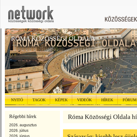
RÓMA KÖZÖSSÉGI OLDALA
NYITÓ
TAGOK
KÉPEK
VIDEÓK
HÍREK
FÓRUM
Róma Közösségi Oldala hír
Régebbi hírek
2026. augusztus
2026. július
Szárazság: kisebb lesz éjj
2026. június