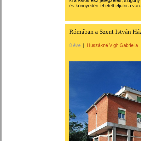
ki a városrész jellegzetes, szigo
és könnyedén lehetett eljutni a vá
Rómában a Szent István Ház
8 éve
|
Huszákné Vigh Gabriella