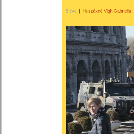
8 éve
|
Huszákné Vigh Gabriella