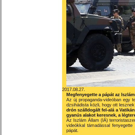
2017.08.27.
Megfenyegette a pápát az Iszlám
Az új propaganda-videóban egy t
dzsihádista közli, hogy ott leszn
drón szálldogált fel-alá a Vatikán
gyanús alakot keresnek, a légtere
Az Iszlám Állam (IÁ) terroristasze
videókkal támadással fenyegette
pápát.