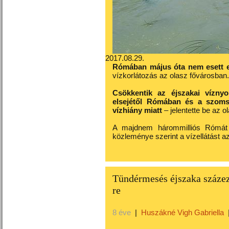
2017.08.29.
Rómában május óta nem esett 
vízkorlátozás az olasz fővárosban.
Csökkentik az éjszakai vízny
elsejétől Rómában és a szomsz
vízhiány miatt
– jelentette be az o
A majdnem hárommilliós Rómát ví
közleménye szerint a vízellátást 
Tündérmesés éjszaka száze
re
8 éve
|
Huszákné Vigh Gabriella