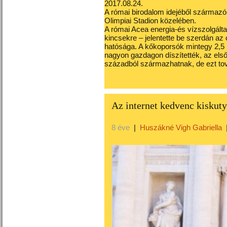
2017.08.24.
A római birodalom idejéből származ
Olimpiai Stadion közelében.
A római Acea energia-és vízszolgáltat
kincsekre – jelentette be szerdán a
hatósága. A kőkoporsók mintegy 2,5 m
nagyon gazdagon díszítették, az első 
századból származhatnak, de ezt to
Az internet kedvenc kiskut
8 éve
|
Huszákné Vigh Gabriella