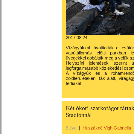
2017.08.24.
Vízágyúkkal távolították el csüt
vasútállomás előtti parkban le
üvegekkel dobálták meg a velük sz
Helyszíni jelentések szerint 
legforgalmasabb közlekedési csomóp
A vízágyúk és a rohamrendőrö
zöldterületeken, fák alatt, virágá
férfiakat.
Két ókori szarkofágot tárta
Stadionnál
8 éve
|
Huszákné Vigh Gabriella