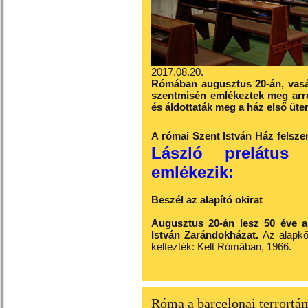
2017.08.20.
Rómában augusztus 20-án, vasá
szentmisén emlékeztek meg arról
és áldottaták meg a ház első üte
A római Szent István Ház felsze
László prelátus 
emlékezik:
Beszél az alapító okirat
Augusztus 20-án lesz 50 éve a
István Zarándokházat.
Az alapkő 
keltezték: Kelt Rómában, 1966.
Róma a barcelonai terrortá