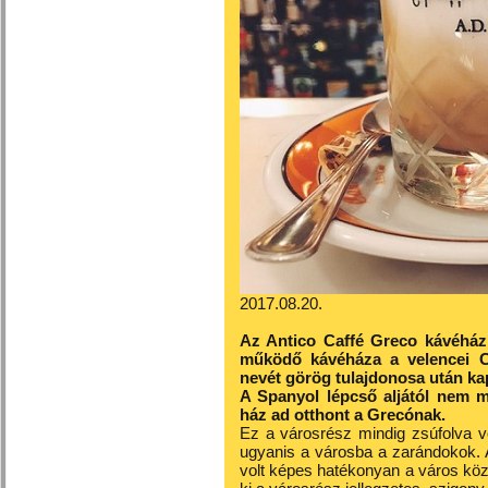
2017.08.20.
Az Antico Caffé Greco kávéház
működő kávéháza a velencei Caf
nevét görög tulajdonosa után ka
A Spanyol lépcső aljától nem m
ház ad otthont a Grecónak.
Ez a városrész mindig zsúfolva vol
ugyanis a városba a zarándokok. 
volt képes hatékonyan a város köze