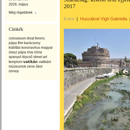
2026. május
2017
Még régebbiek
8 éve
|
Huszákné Vigh Gabriella
Címkék
colosseum
divat
ferenc
pápa
film
karácsony
kiállítás
koronavírus
magyar
olasz
pápa
rma
róma
spanyol lépcső
street art
vatikán
templom
vatikáni
múzeumok
zene
ókor
ünnep