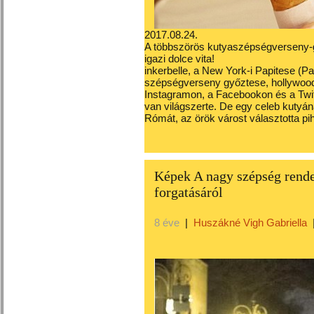
2017.08.24.
A többszörös kutyaszépségverseny-g
igazi dolce vita!
inkerbelle, a New York-i Papitese (P
szépségverseny győztese, hollywoodi
Instagramon, a Facebookon és a Twit
van világszerte. De egy celeb kutyána
Rómát, az örök várost választotta pi
Képek A nagy szépség rende
forgatásáról
8 éve
|
Huszákné Vigh Gabriella