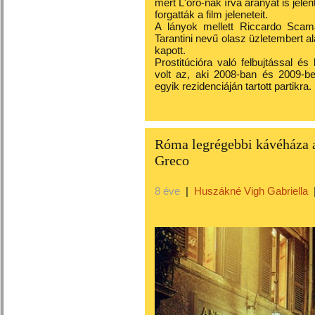
mert L'oro-nak írva aranyat is jele
forgatták a film jeleneteit.
A lányok mellett Riccardo Scama
Tarantini nevű olasz üzletembert al
kapott.
Prostitúcióra való felbujtással é
volt az, aki 2008-ban és 2009-ben
egyik rezidenciáján tartott partikra.
Róma legrégebbi kávéháza a
Greco
8 éve
|
Huszákné Vigh Gabriella