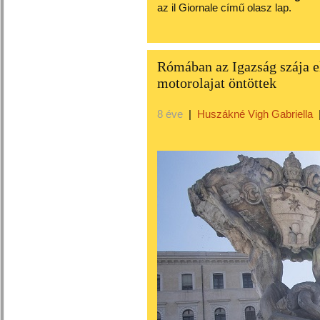
az il Giornale című olasz lap.
Rómában az Igazság szája el
motorolajat öntöttek
8 éve
|
Huszákné Vigh Gabriella