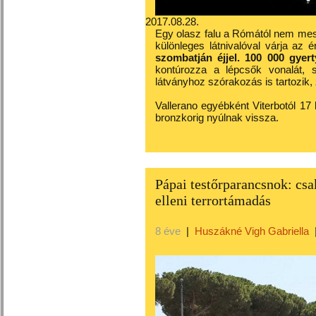
2017.08.28.
Egy olasz falu a Rómától nem mess
különleges látnivalóval várja az 
szombatján éjjel. 100 000 gyert
kontúrozza a lépcsők vonalát, 
látványhoz szórakozás is tartozik, 
Vallerano egyébként Viterbotól 17 
bronzkorig nyúlnak vissza.
Pápai testőrparancsnok: csa
elleni terrortámadás
8 éve
|
Huszákné Vigh Gabriella