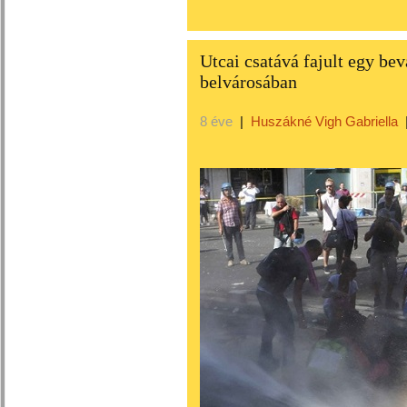
Utcai csatává fajult egy be
belvárosában
8 éve
|
Huszákné Vigh Gabriella