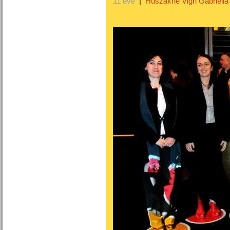
11 éve
|
Huszákné Vigh Gabriella