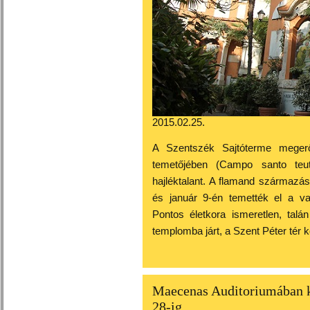
2015.02.25.
A Szentszék Sajtóterme megerős
temetőjében (Campo santo teu
hajléktalant. A flamand származá
és január 9-én temették el a va
Pontos életkora ismeretlen, talá
templomba járt, a Szent Péter tér 
Maecenas Auditoriumában k
28-ig