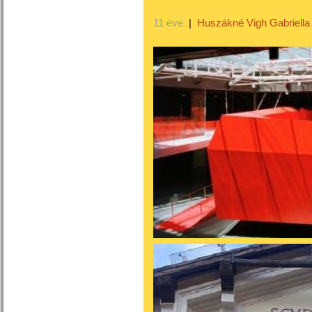
11 éve
|
Huszákné Vigh Gabriella