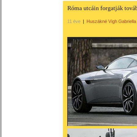
Róma utcáin forgatják tová
11 éve
|
Huszákné Vigh Gabriella