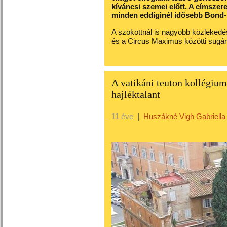
kíváncsi szemei előtt. A címszere
minden eddiginél idősebb Bond-l
A szokottnál is nagyobb közleked
és a Circus Maximus közötti sugárú
A vatikáni teuton kollégium
hajléktalant
11 éve
|
Huszákné Vigh Gabriella