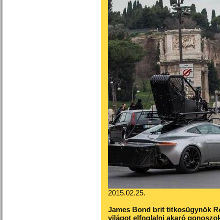
2015.02.25.
James Bond brit titkosügynök R
világot elfoglalni akaró gonoszok