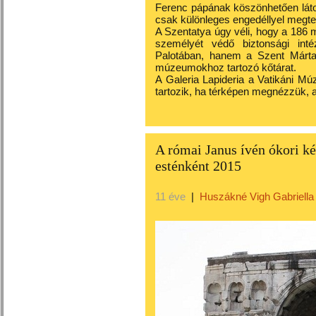
Ferenc pápának köszönhetően láto
csak különleges engedéllyel megte
A Szentatya úgy véli, hogy a 186
személyét védő biztonsági int
Palotában, hanem a Szent Márta 
múzeumokhoz tartozó kőtárat.
A Galeria Lapideria a Vatikáni 
tartozik, ha térképen megnézzük, ak
A római Janus ívén ókori ké
esténként 2015
11 éve
|
Huszákné Vigh Gabriella