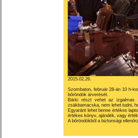
2015.02.26.
Szombaton, február 28-án 10 h-kor
bőröndök árverését.
Bárki részt vehet az izgalmas 
zsákbamacska, nem lehet tudni, h
Egyaránt lehet benne értékes lap
értékes könyv, ajándék, vagy érté
A bőröndökből a biztonsági ellenőr