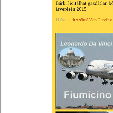
Bárki licitálhat gazdátlan 
árverésén 2015
11 éve
|
Huszákné Vigh Gabriella