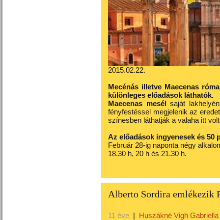
2015.02.22.
Mecénás illetve Maecenas római 
különleges előadások láthatók.
Maecenas mesél
saját lakhelyén
fényfestéssel megjelenik az eredeti
színesben láthatják a valaha itt volt
Az előadások ingyenesek és 50 p
Február 28-ig naponta négy alkalomm
18.30 h, 20 h és 21.30 h.
Alberto Sordira emlékezik 
11 éve
|
Huszákné Vigh Gabriella