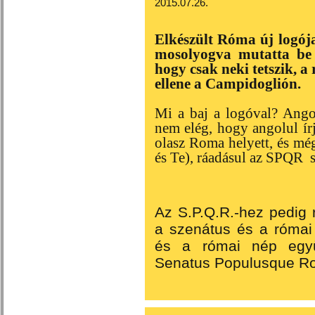
2015.07.26.
Elkészült Róma új logój
mosolyogva mutatta be a
hogy csak neki tetszik, a 
ellene a Campidoglión.
Mi a baj a logóval? Ango
nem elég, hogy angolul ír
olasz Roma helyett, és m
és Te), ráadásul az SPQR
Az S.P.Q.R.-hez pedig
a szenátus és a római
és a római nép együtt
Senatus Populusque R