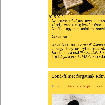
2015.02.21.
Az Igazság Szájától nem messze
képei jelennek meg fényfestéssel e
A műsor ingyenes, óránként ismétlőd
-
Janus íve
Ianus
íve
(
olaszul
Arco di Giano
) 
a négy irányban nyitott passzá
Boariumon
, a mai
Piazza della Boc
felé leágazó
Via del Velabro
torkola
Bond-filmet forgatnak Ró
11 éve
|
Huszákné Vigh Gabriella