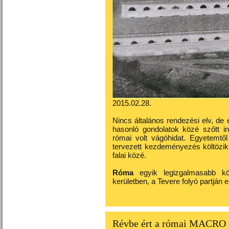
2015.02.28.
Nincs általános rendezési elv, de
hasonló gondolatok közé szőtt i
római volt vágóhidat. Egyetemtő
tervezett kezdeményezés költözi
falai közé.
Róma
egyik legizgalmasabb köz
kerületben, a Tevere folyó partján 
Révbe ért a római MACRO