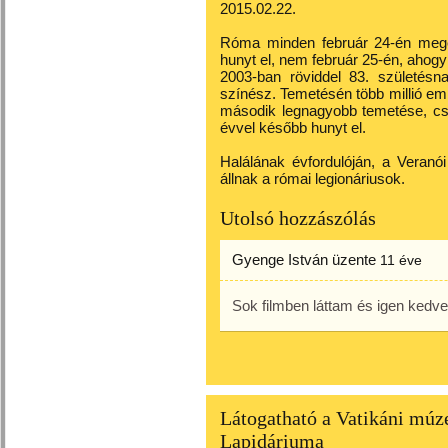
2015.02.22.
Róma minden február 24-én megem
hunyt el, nem február 25-én, ahogy
2003-ban röviddel 83. születésn
színész. Temetésén több millió emb
második legnagyobb temetése, 
évvel később hunyt el.
Halálának évfordulóján, a Veranó
állnak a római legionáriusok.
Utolsó hozzászólás
Gyenge István
üzente
11 éve
Sok filmben láttam és igen kedve
Látogatható a Vatikáni mú
Lapidáriuma