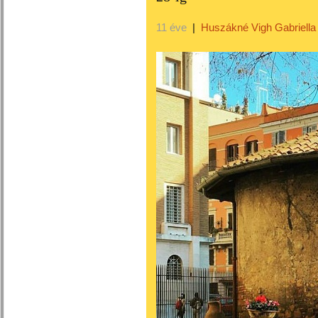
11 éve
|
Huszákné Vigh Gabriella