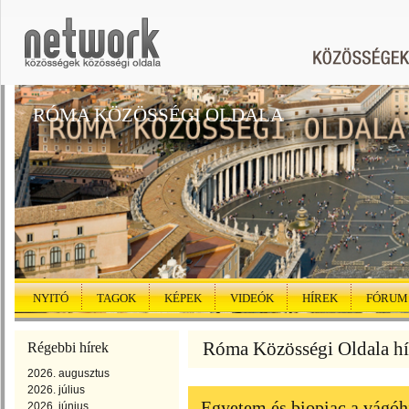
RÓMA KÖZÖSSÉGI OLDALA
NYITÓ
TAGOK
KÉPEK
VIDEÓK
HÍREK
FÓRUM
Róma Közösségi Oldala hír
Régebbi hírek
2026. augusztus
2026. július
Egyetem és biopiac a vágó
2026. június