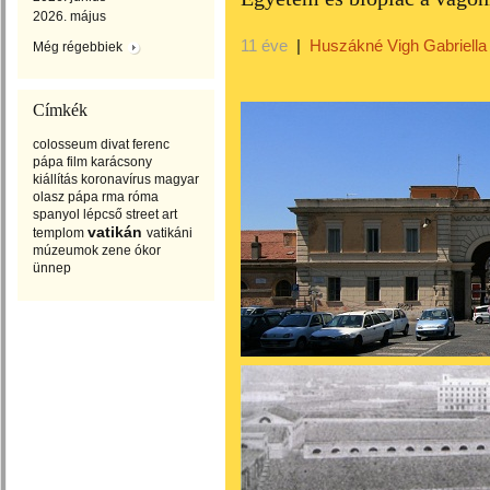
2026. május
11 éve
|
Huszákné Vigh Gabriella
Még régebbiek
Címkék
colosseum
divat
ferenc
pápa
film
karácsony
kiállítás
koronavírus
magyar
olasz
pápa
rma
róma
spanyol lépcső
street art
vatikán
templom
vatikáni
múzeumok
zene
ókor
ünnep