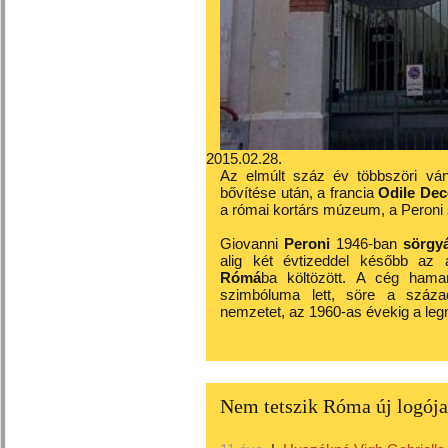
2015.02.28.
Az elmúlt száz év többszöri ván
bővítése után, a francia
Odile Dec
a római kortárs múzeum, a Peroni 
Giovanni
Peroni
1946-ban
sörgy
alig két évtizeddel később az
Rómá
ba költözött. A cég hama
szimbóluma lett, söre a száza
nemzetet, az 1960-as évekig a legn
Nem tetszik Róma új logój