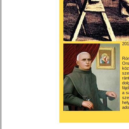
201
Róm
Ors
köz
sze
rán
dol
fáj
a s
sze
he
ado