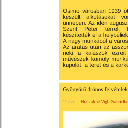
Osimo városban 1939 ót
készült alkotásokat vo
ünnepen. Az idén auguszt
Szent Péter térrel, B
készítették el a helybéliek
A nagy munkából a városk
Az aratás után az asszon
neki a kalászok ezreit
művészek komoly munkával
kupolát, a teret és a kark
Gyönyörű drónos felvételek
11 éve
|
Huszákné Vigh Gabriella