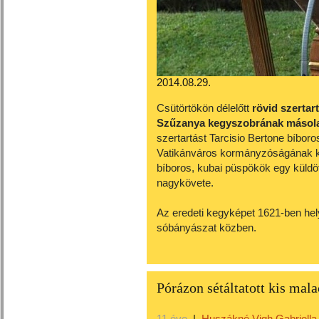
2014.08.29.
Csütörtökön délelőtt
rövid szertar
Szűzanya kegyszobrának másolat
szertartást Tarcisio Bertone bíbor
Vatikánváros kormányzóságának ké
bíboros, kubai püspökök egy küldö
nagykövete.
Az eredeti kegyképet 1621-ben hely
sóbányászat közben.
Pórázon sétáltatott kis ma
11 éve
|
Huszákné Vigh Gabriella