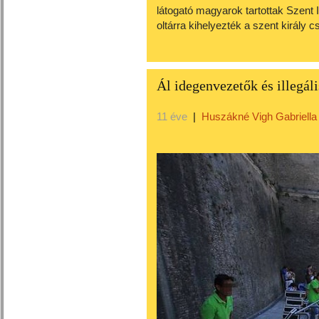
látogató magyarok tartottak Szent Is
oltárra kihelyezték a szent király c
Ál idegenvezetők és illegá
11 éve
|
Huszákné Vigh Gabriella