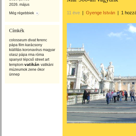
2026. május
11 éve
|
Gyenge István
|
1 hozz
Még régebbiek
Címkék
colosseum
divat
ferenc
pápa
film
karácsony
kiállítás
koronavírus
magyar
olasz
pápa
rma
róma
spanyol lépcső
street art
vatikán
templom
vatikáni
múzeumok
zene
ókor
ünnep