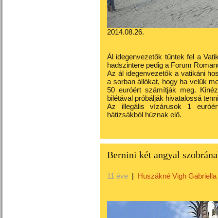
2014.08.26.
Ál idegenvezetők tűntek fel a Vati
hadszintere pedig a Forum Romanu
Az ál idegenvezetők a vatikáni ho
a sorban állókat, hogy ha velük m
50 euróért számítják meg. Kiné
bilétával próbálják hivatalossá ten
Az illegális vízárusok 1 euróér
hátizsákból húznak elő.
Bernini két angyal szobrá
11 éve
|
Huszákné Vigh Gabriella