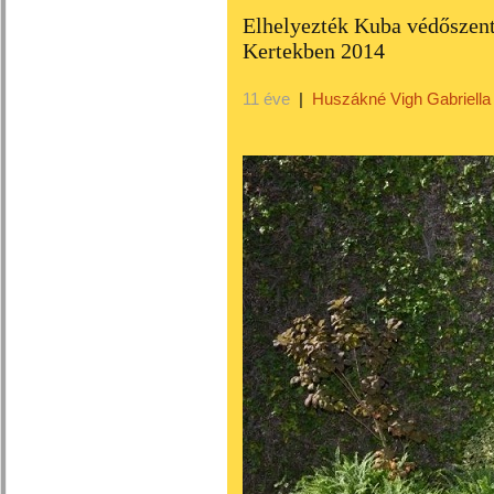
Elhelyezték Kuba védőszent
Kertekben 2014
11 éve
|
Huszákné Vigh Gabriella