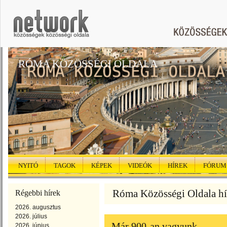
RÓMA KÖZÖSSÉGI OLDALA
NYITÓ
TAGOK
KÉPEK
VIDEÓK
HÍREK
FÓRUM
Róma Közösségi Oldala hír
Régebbi hírek
2026. augusztus
2026. július
Már 900-an vagyunk
2026. június