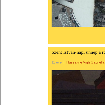
---------------------------------------------
Szent István-napi ünnep a 
11 éve
|
Huszákné Vigh Gabriella