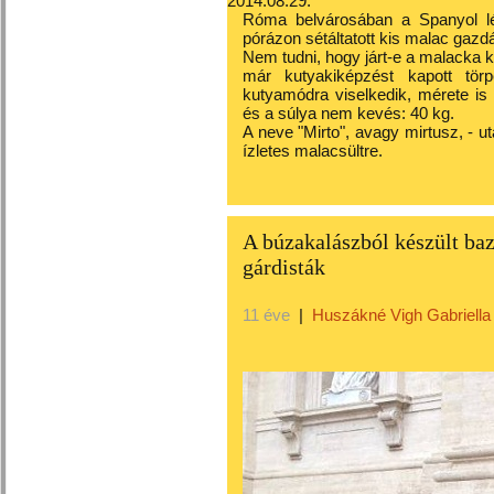
2014.08.29.
Róma belvárosában a Spanyol lé
pórázon sétáltatott kis malac gazdá
Nem tudni, hogy járt-e a malacka
már kutyakiképzést kapott tör
kutyamódra viselkedik, mérete is
és a súlya nem kevés: 40 kg.
A neve "Mirto", avagy mirtusz, - u
ízletes malacsültre.
A búzakalászból készült bazi
gárdisták
11 éve
|
Huszákné Vigh Gabriella