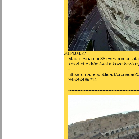
2014.08.27.
Mauro Sciambi 38 éves római fiat
készítette drónjával a következő g
-
http://roma.repubblica.it/cronaca/
94525206/#14
---------------------------------------------