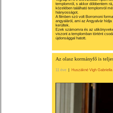
templomról, s akkor döbbentem rá,
közelében található templomról mé
hiányosságot.
A filmben szó volt Borromoni forma
angyaláról, ami az Angyalvár hídja h
kerültek.
Ezek számomra és az utikönyveket
viszont a templomban történt csodá
újdonsággal hatott.
Az olasz kormányfő is teljes
11 éve
|
Huszákné Vigh Gabriella