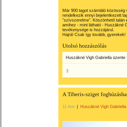
Már 900 tagot számláló közösség 
rendelkezik ennyi bejelentkezett 
"szívszerelme". Köszönhető talán 
amihez - mint látható - Huszákné 
tevékenysége is hozzájárul.
Hajrá! Csak így tovább, gyerekek!
Utolsó hozzászólás
Huszákné Vigh Gabriella
üzente
:)
A Tiberis-sziget foghúzásba
11 éve
|
Huszákné Vigh Gabriella