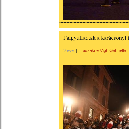
------------------------------------------------
Felgyulladtak a karácsony
9 éve
|
Huszákné Vigh Gabriella