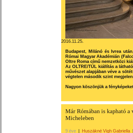
2016.11.25.
Budapest, Milánó és Ivrea után
Római Magyar Akadémián (Falconie
Oltre Roma című nemzetközi kiáll
Az OLTRE/TÚL kiállítás a láthatón
művészet alapjában véve a sötéts
végtelen második szint megjelen
Nagyon köszönjük a fényképe
Már Rómában is kapható a v
Micheleben
9 éve
|
Huszákné Vigh Gabriella