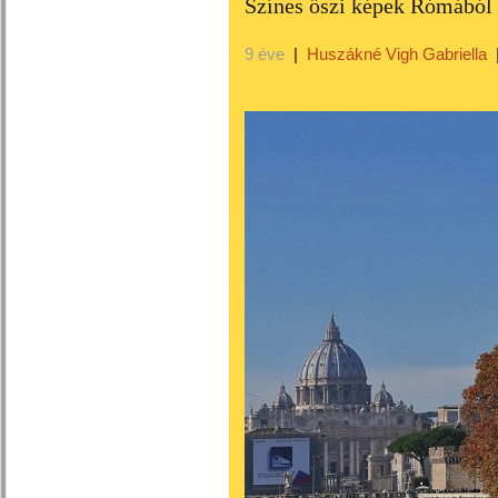
Színes őszi képek Rómából
9 éve
|
Huszákné Vigh Gabriella