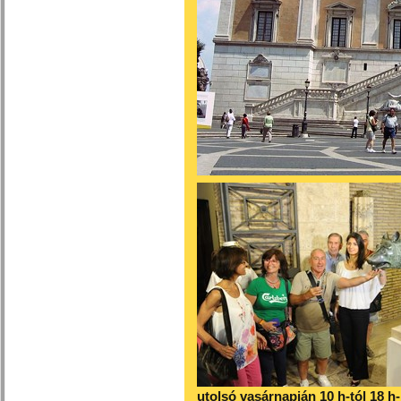
utolsó vasárnapján 10 h-tól 18 h-i