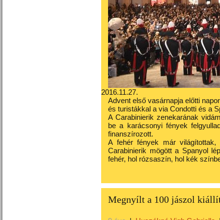
2016.11.27.
Advent első vasárnapja előtti napo
és turistákkal a via Condotti és a 
A Carabinierik zenekarának vidám
be a karácsonyi fények felgyull
finanszírozott.
A fehér fények már világítottak
Carabinierik mögött a Spanyol lép
fehér, hol rózsaszín, hol kék színben
Megnyílt a 100 jászol kiál