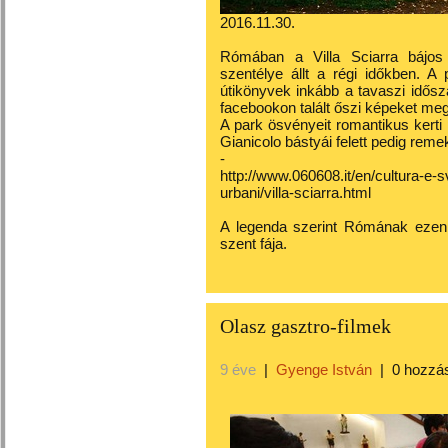
2016.11.30.
Rómában a Villa Sciarra bájos
szentélye állt a régi időkben. A
útikönyvek inkább a tavaszi idősza
facebookon talált őszi képeket me
A park ösvényeit romantikus kerti
Gianicolo bástyái felett pedig remek
-
http://www.060608.it/en/cultura-e-sv
urbani/villa-sciarra.html
A legenda szerint Rómának ezen a
szent fája.
Olasz gasztro-filmek
9 éve
|
Gyenge István
|
0 hozzá