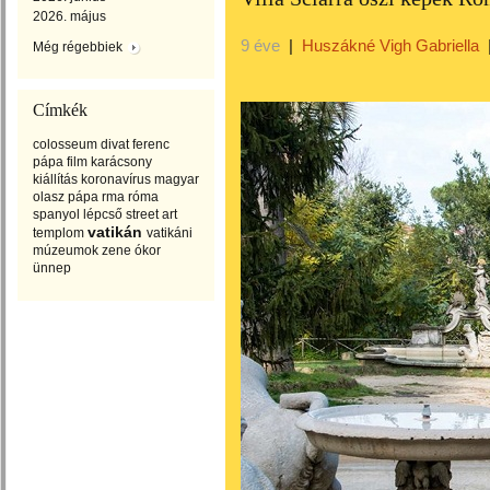
2026. május
9 éve
|
Huszákné Vigh Gabriella
Még régebbiek
Címkék
colosseum
divat
ferenc
pápa
film
karácsony
kiállítás
koronavírus
magyar
olasz
pápa
rma
róma
spanyol lépcső
street art
vatikán
templom
vatikáni
múzeumok
zene
ókor
ünnep