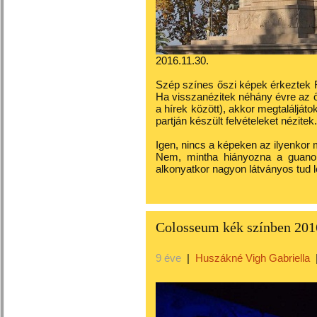
2016.11.30.
Szép színes őszi képek érkeztek R
Ha visszanézitek néhány évre az ős
a hírek között), akkor megtalálját
partján készült felvételeket nézitek.
Igen, nincs a képeken az ilyenkor
Nem, mintha hiányozna a guano, 
alkonyatkor nagyon látványos tud l
Colosseum kék színben 20
9 éve
|
Huszákné Vigh Gabriella