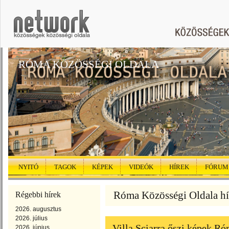
RÓMA KÖZÖSSÉGI OLDALA
NYITÓ
TAGOK
KÉPEK
VIDEÓK
HÍREK
FÓRUM
Róma Közösségi Oldala hí
Régebbi hírek
2026. augusztus
2026. július
Villa Sciarra őszi képek 
2026. június