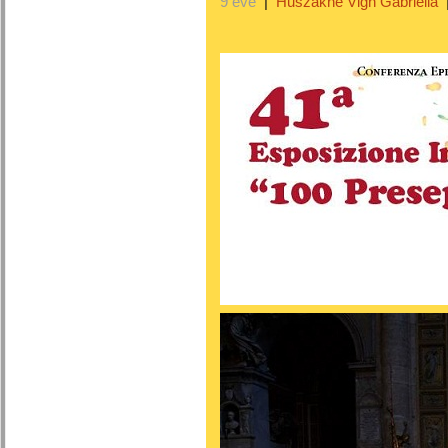
9 éve
|
Huszákné Vigh Gabriella