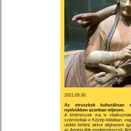
2021.09.30.
Az etruszkok kulturálisan 
nyelvükben azonban teljesen.
A történészek ma is vitatkozna
számítottak-e Közép-Itáliában, va
utóbbi történt, akkor alighanem 
az Aeneis-féle eredetmítoszról, ille