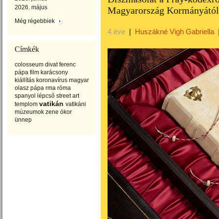
2026. május
Magyarország Kormányától
Még régebbiek
4 éve
|
Huszákné Vigh Gabriella
Címkék
colosseum
divat
ferenc
pápa
film
karácsony
kiállítás
koronavírus
magyar
olasz
pápa
rma
róma
spanyol lépcső
street art
vatikán
templom
vatikáni
múzeumok
zene
ókor
ünnep