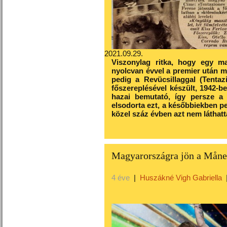
2021.09.29.
Viszonylag ritka, hogy egy mag
nyolcvan évvel a premier után m
pedig a Revücsillaggal (Tentaz
főszereplésével készült, 1942-be
hazai bemutató, így persze a
elsodorta ezt, a későbbiekben ped
közel száz évben azt nem láthatt
Magyarországra jön a Måne
4 éve
|
Huszákné Vigh Gabriella