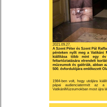
2021.09.27.
A Szent Péter és Szent Pál Raffae
pénteken nyílt meg a Vatikáni
kiállítása több mint egy év
feltartóztatására elrendelt korl
múzeumok és galériák, abban az
500. évfordulójára emlékezett O
1984-ben volt, hogy utoljára kiáll
pápai audienciatermét az a
VatikániMúzeumokban most újra lá