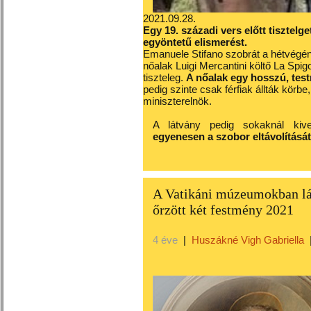
2021.09.28.
Egy 19. századi vers előtt tisztelge
egyöntetű elismerést.
Emanuele Stifano szobrát a hétvégén 
nőalak Luigi Mercantini költő La Spigo
tiszteleg.
A nőalak egy hosszú, testr
pedig szinte csak férfiak állták körb
miniszterelnök.
A látvány pedig sokaknál kive
egyenesen a szobor eltávolítását
A Vatikáni múzeumokban lát
őrzött két festmény 2021
4 éve
|
Huszákné Vigh Gabriella