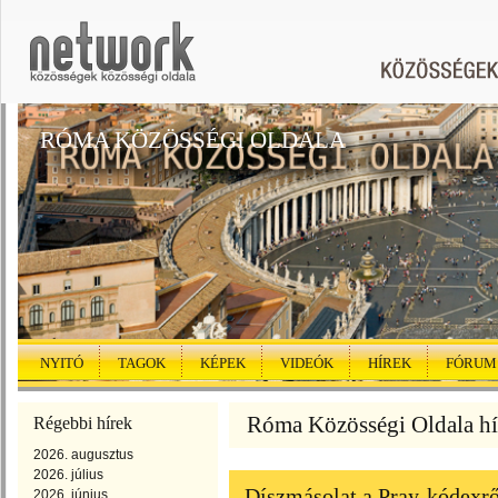
RÓMA KÖZÖSSÉGI OLDALA
NYITÓ
TAGOK
KÉPEK
VIDEÓK
HÍREK
FÓRUM
Róma Közösségi Oldala hír
Régebbi hírek
2026. augusztus
2026. július
Díszmásolat a Pray-kódexrő
2026. június