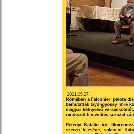
2021.09.27.
Rómában a Falconieri palota dí
bemutatták Gyöngyössy Imre köl
magyar kétnyelvű verseskötetét,
rendezett filmvetítés sorozat z
Petényi Katalin író, filmrende
szerző felesége, valamint Kab