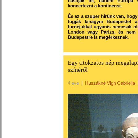
hasítják fel, hanem Európa s
koncertezni a kontinenst.
És az a szuper hírünk van, hogy
fogják kihagyni Budapestet
turnéjukkal ugyanis nemcsak ol
London vagy Párizs, és nem i
Budapestre is megérkeznek.
Egy titokzatos nép megalapí
színéről
4 éve
|
Huszákné Vigh Gabriella