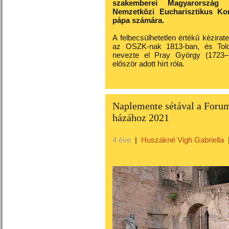
szakemberei Magyarország
Nemzetközi Eucharisztikus Ko
pápa számára.
A felbecsülhetetlen értékű kézira
az OSZK-nak 1813-ban, és Told
nevezte el Pray György (1723–18
először adott hírt róla.
Naplemente sétával a Foru
házához 2021
4 éve
|
Huszákné Vigh Gabriella