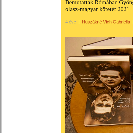
Bemutatták Rómában Gyöng
olasz-magyar kötetét 2021
4 éve
|
Huszákné Vigh Gabriella