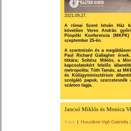
2021.09.27.
A római Szent István Ház káp
követően Veres András győr
Püspöki Konferencia (MKPK) e
szeptember 25-én.
A szentmisén és a megáldáson 
Paul Richard Gallagher érsek,
titkára; Soltész Miklós, a Mi
kapcsolatokért felelős államti
metropolita; Tóth Tamás, az MKP
és Külügyminisztérium államt
szolgáló papok, szerzetesnők
számos tagja.
Jancsó Miklós és Monica Vit
4 éve
|
Huszákné Vigh Gabriella