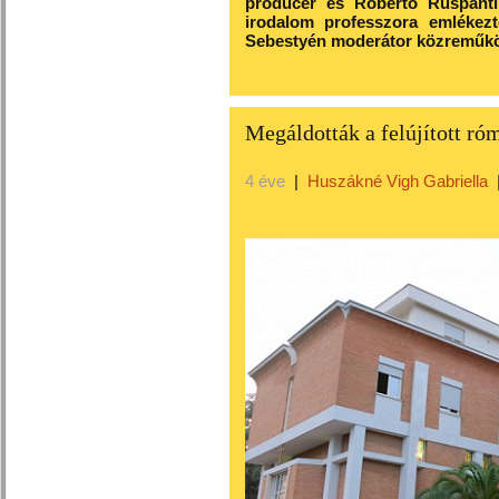
producer és Roberto Ruspanti
irodalom professzora emlékez
Sebestyén moderátor közreműkö
Megáldották a felújított ró
4 éve
|
Huszákné Vigh Gabriella