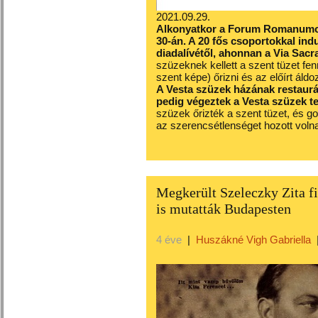
2021.09.29.
Alkonyatkor a Forum Romanumon
30-án. A 20 fős csoportokkal indu
diadalívétől, ahonnan a Via Sacr
szüzeknek kellett a szent tüzet fen
szent képe) őrizni és az előírt áld
A Vesta szüzek házának restaurá
pedig végeztek a Vesta szüzek t
szüzek őrizték a szent tüzet, és go
az szerencsétlenséget hozott vol
Megkerült Szeleczky Zita fi
is mutatták Budapesten
4 éve
|
Huszákné Vigh Gabriella