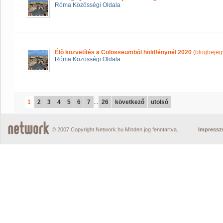
Róma Közösségi Oldala
Élő közvetítés a Colosseumból holdfénynél 2020
(blogbejeg
Róma Közösségi Oldala
1
2
3
4
5
6
7
...
26
következő
utolsó
© 2007 Copyright Network.hu Minden jog fenntartva.
Impress