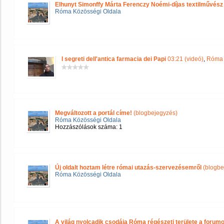
Elhunyt Simonffy Márta Ferenczy Noémi-díjas textilművész
Róma Közösségi Oldala
I segreti dell'antica farmacia dei Papi
03:21 (videó)
,
Róma 
Megváltozott a portál címe!
(blogbejegyzés)
Róma Közösségi Oldala
Hozzászólások száma: 1
Új oldalt hoztam létre római utazás-szervezésemről
(blogbe
Róma Közösségi Oldala
A világ nyolcadik csodája Róma régészeti területe a forum