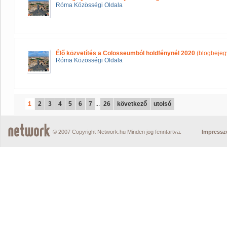
Róma Közösségi Oldala
Élő közvetítés a Colosseumból holdfénynél 2020
(blogbejeg
Róma Közösségi Oldala
1
2
3
4
5
6
7
...
26
következő
utolsó
© 2007 Copyright Network.hu Minden jog fenntartva.
Impress