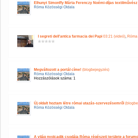
Elhunyt Simonffy Márta Ferenczy Noémi-díjas textilművész
Róma Közösségi Oldala
I segreti dell'antica farmacia dei Papi
03:21 (videó)
,
Róma 
Megváltozott a portál címe!
(blogbejegyzés)
Róma Közösségi Oldala
Hozzászólások száma: 1
Új oldalt hoztam létre római utazás-szervezésemről
(blogbe
Róma Közösségi Oldala
A világ nyolcadik csodája Róma régészeti területe a forum