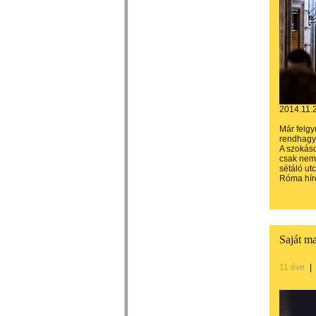
2014.11.
Már felgy
rendhagyó
A szokáso
csak nem 
sétáló ut
Róma híre
Saját ma
11 éve
|