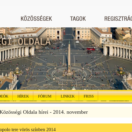
ALA
DEÓK
HÍREK
FÓRUM
LINKEK
FRISS
özösségi Oldala hírei - 2014. november
polo tere vörös színben 2014