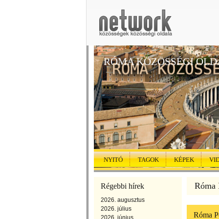
RÓMA KÖZÖSSÉGI OLD
NYITÓ
TAGOK
KÉPEK
VI
Róma K
Régebbi hírek
2026. augusztus
2026. július
Róma Po
2026. június