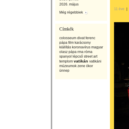
2026. május
11 éve
|
Még régebbiek
Címkék
colosseum
divat
ferenc
pápa
film
karácsony
kiállítás
koronavírus
magyar
olasz
pápa
rma
róma
spanyol lépcső
street art
vatikán
templom
vatikáni
múzeumok
zene
ókor
ünnep