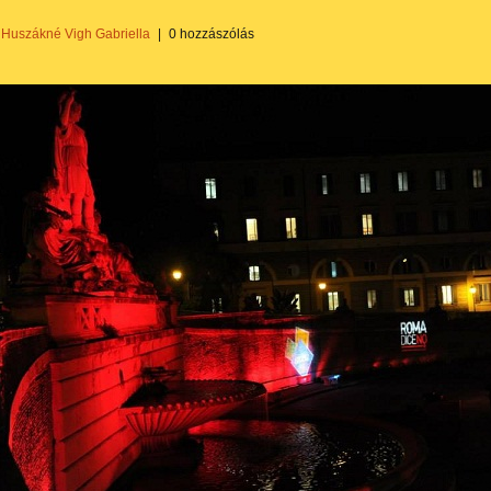
Huszákné Vigh Gabriella
|
0 hozzászólás