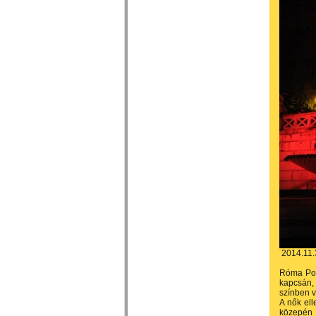
2014.11.
Róma Pop
kapcsán,
színben v
A nők ell
közepén l