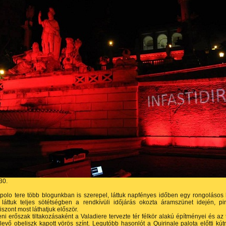
30.
olo tere több blogunkban is szerepel, láttuk napfényes időben egy rongolásos 
 láttuk teljes sötétségben a rendkívüli időjárás okozta áramszünet idején, pi
iszont most láthatjuk először.
eni erőszak tiltakozásaként a Valadiere tervezte tér félkör alakú építményei és az 
evő obeliszk kapott vörös színt. Legutóbb hasonlót a Quirinale palota előtti kút