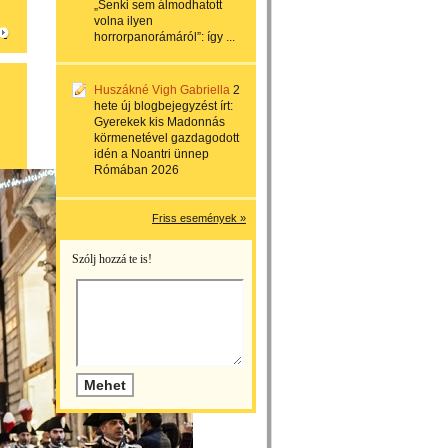
„Senki sem álmodhatott
volna ilyen
horrorpanorámáról”: így ...
Huszákné Vigh Gabriella
2
hete
új blogbejegyzést írt:
Gyerekek kis Madonnás
körmenetével gazdagodott
idén a Noantri ünnep
Rómában 2026
Friss események »
Szólj hozzá te is!