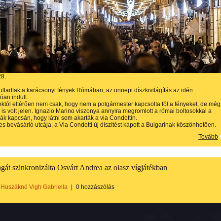
28.
ulladtak a karácsonyi fények Rómában, az ünnepi díszkivilágítás az idén
an indult.
któl eltérően nem csak, hogy nem a polgármester kapcsolta föl a fényeket, de még
is volt jelen. Ignazio Marino viszonya annyira megromlott a római boltosokkal a
cák kapcsán, hogy látni sem akarták a via Condottin.
s bevásárló utcája, a Via Condotti új díszítést kapott a Bulgarinak köszönhetően.
Tovább
gát szinkronizálta Osvárt Andrea az olasz vígjátékban
Huszákné Vigh Gabriella
|
0 hozzászólás