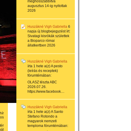
meghosszabbítva
augusztus 14-ig nyitottak
2026
Huszákné Vigh Gabriella
6
napja
új blogbejegyzést írt:
Sivatagi kisrókák születtek
a Bioparco római
állatkertben 2026
Huszákné Vigh Gabriella
írta
1 hete
a(z)
A pesto
(leírás és receptek)
fórumtémában:
OLASZ tészta ABC
2026.07.26.
https://www.facebook....
Huszákné Vigh Gabriella
írta
1 hete
a(z)
A Santo
hír
Stefano Rotondo a
ros
magyarok nemzeti
tér
temploma
fórumtémában:
nál