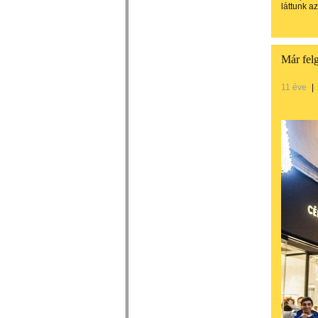
láttunk a
Már fel
11 éve
|