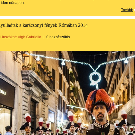
z idén nőnapon.
Tovább
gyulladtak a karácsonyi fények Rómában 2014
Huszákné Vigh Gabriella
|
0 hozzászólás