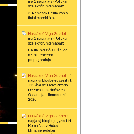
írta
1 napja
a(z)
Politikai
szelek
fórumtémában:
2. Nemcsak Ceuta van a
fiatal marokkóiak...
Huszákné Vigh Gabriella
írta
1 napja
a(z)
Politikai
szelek
fórumtémában:
Ceuta inváziója után jön
az influencerek
propagandája ...
Huszákné Vigh Gabriella
1
napja
új blogbejegyzést írt:
125 éve született Vittorio
De Sica filmszínész és
Oscar díjas filmrendező
2026
Huszákné Vigh Gabriella
1
napja
új blogbejegyzést írt:
Róma Nagy Hideg
klímamenedékei