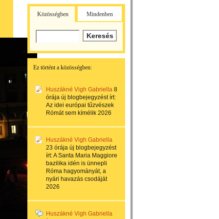
Közösségben
Mindenben
Ez történt a közösségben:
Huszákné Vigh Gabriella
8
órája
új blogbejegyzést írt:
Az idei európai tűzvészek
Rómát sem kímélik 2026
Huszákné Vigh Gabriella
23 órája
új blogbejegyzést
írt:
A Santa Maria Maggiore
bazilika idén is ünnepli
Róma hagyományát, a
nyári havazás csodáját
2026
Huszákné Vigh Gabriella